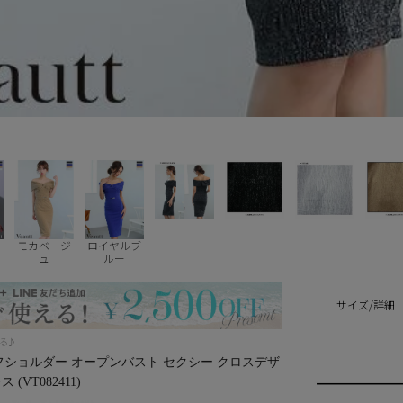
モカベージ
ロイヤルブ
ュ
ルー
サイズ/詳細
える♪
】オフショルダー オープンバスト セクシー クロスデザ
(VT082411)