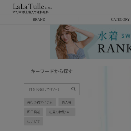
¥12,000以上購入で送料無料
BRAND
CATEGORY
Anella
ミニドレス
L.A.import
膝丈ドレス
ROBE de FLEURS
ロングドレス
キーワードから探す
Glossy
キャバヒール
DEA.
スーツ
先行予約アイテム
再入荷
ANIER.
アウター
即日発送
初夏の特別SALE
ANGEL R
バッグ
ゆいぴす