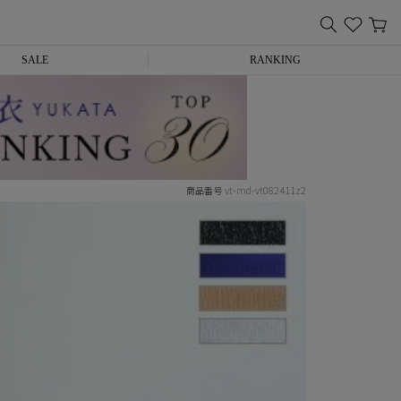
SALE
RANKING
vt-md-vt082411z2
商品番号