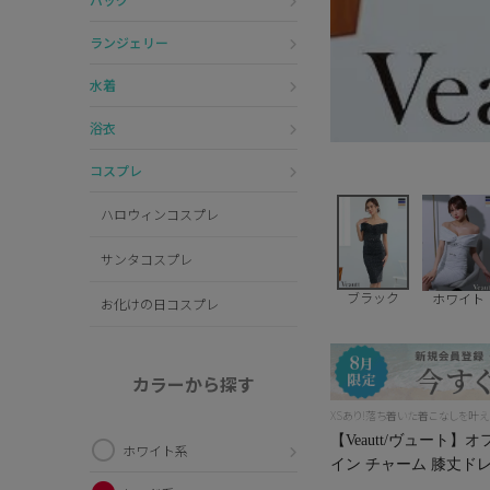
ランジェリー
水着
浴衣
コスプレ
ハロウィンコスプレ
サンタコスプレ
ブラック
ホワイト
お化けの日コスプレ
カラーから探す
XSあり!落ち着いた着こなしを叶
【Veautt/ヴュート
ホワイト系
イン チャーム 膝丈ドレス 