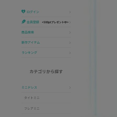
Veautt
ランジェリー
ログイン
PURESS
コスプレ
会員登録
<500ptプレゼント中>
Andy
水着
商品検索
an
浴衣
新作アイテム
GLAMOROUS
ランキング
IRMA
カテゴリから探す
JEAN MACLEAN
ミニドレス
JENNNY
タイトミニ
COMEX
フレアミニ
Rechercher