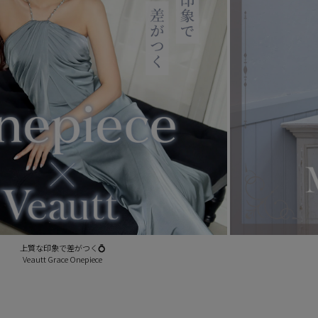
上質な印象で差がつく💍
Veautt Grace Onepiece