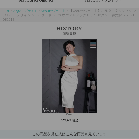
TOP
Angel Rブランド
Veautt ヴュート
【Veautt/ヴュート】ホルターネック アシン
メトリーデザイン ショルダードレープ ウエストタック サテン セクシー 膝丈ドレス (VT
082516)
HISTORY
閲覧履歴
Veautt
29,480
この商品を見た人はこんな商品も見ています