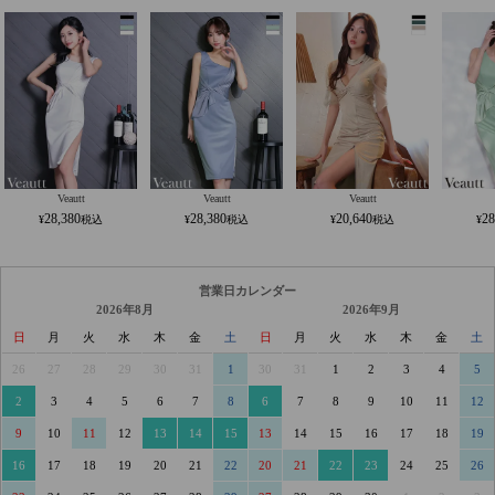
Veautt
Veautt
Veautt
28,380
28,380
20,640
28
営業日カレンダー
2026年8月
2026年9月
日
月
火
水
木
金
土
日
月
火
水
木
金
土
26
27
28
29
30
31
1
30
31
1
2
3
4
5
2
3
4
5
6
7
8
6
7
8
9
10
11
12
9
10
11
12
13
14
15
13
14
15
16
17
18
19
16
17
18
19
20
21
22
20
21
22
23
24
25
26