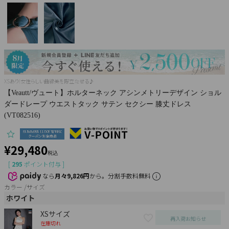
Pleaser
XSあり!女性らしい曲線美を際立たせる♪
【Veautt/ヴュート】ホルターネック アシンメトリーデザイン ショル
ダードレープ ウエストタック サテン セクシー 膝丈ドレス
(VT082516)
¥
29,480
税込
[
295
ポイント付与 ]
なら
月々9,826円
から。分割手数料無料
カラー
サイズ
ホワイト
XSサイズ
再入荷お知らせ
在庫切れ