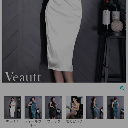
Veautt
ランジェリー
PURESS
コスプレ
Andy
水着
an
浴衣
GLAMOROUS
IRMA
JEAN MACLEAN
JENNNY
COMEX
ホワイト
ティールブ
ブラック
モカピンク
ルー
Rechercher