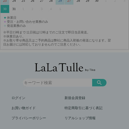
23
24
25
26
27
28
29
27
28
29
30
1
2
3
30
31
1
2
3
4
5
■
休業日
■
受注・お問い合わせ業務のみ
■
発送業務のみ
※平日15時まで/土日祝は12時までのご注文で即日当店発送。
※休業日あり。
※お取り寄せ商品又はご予約商品は弊社に商品入荷後の発送になります。翌
日お届けには対応しておりませんのでご注意ください。
ログイン
新規会員登録
お買い物ガイド
特定商取引に基づく表記
プライバシーポリシー
リアルショップ情報