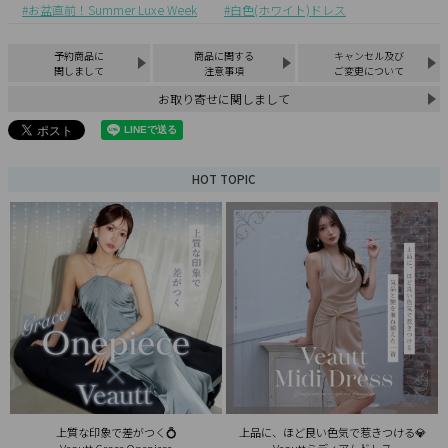
お盆直前！Summer Luxe Week
白色(ホワイト)ドレス
予約商品に
商品に関する
キャンセル及び
関しまして
注意事項
ご変更について
お取り寄せに関しまして
HOT TOPIC
上質な印象で差がつく💍
上品に、ほど良い色気で惹きつける💎
Veautt Grace Onepiece
Veauttミディアムドレス