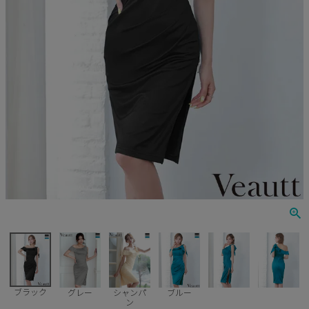
Veautt
ランジェリー
PURESS
コスプレ
Andy
水着
an
浴衣
GLAMOROUS
IRMA
JEAN MACLEAN
JENNNY
COMEX
ブラック
グレー
シャンパ
ブルー
ン
Rechercher