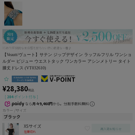
Pleaser
XSあり!圧倒的な主役感を放ちたい夜に最適な一着♪
【Veautt/ヴュート】サテン ジップデザイン ラッフルフリル ワンショ
ルダー ビジュー ウエストタック ワンカラー アシンメトリー タイト
膝丈ドレス (VT032610)
¥
28,380
税込
[
284
ポイント付与 ]
なら
月々9,460円
から。分割手数料無料
カラー
サイズ
ブラック
XSサイズ
再入荷お知らせ
在庫切れ