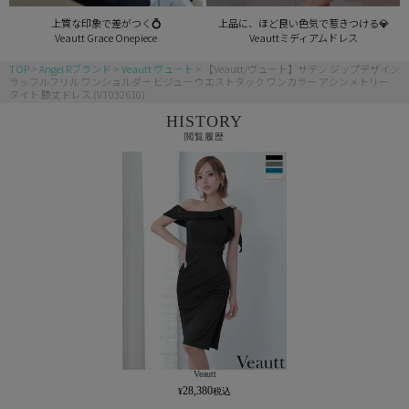
上質な印象で差がつく💍
上品に、ほど良い色気で惹きつける💎
Veautt Grace Onepiece
Veauttミディアムドレス
TOP
Angel Rブランド
Veautt ヴュート
【Veautt/ヴュート】サテン ジップデザイン
ラッフルフリル ワンショルダー ビジュー ウエストタック ワンカラー アシンメトリー
タイト 膝丈ドレス (VT032610)
HISTORY
閲覧履歴
Veautt
28,380