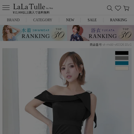
¥12,000以上購入で送料無料
BRAND
CATEGORY
NEW
SALE
RANKING
Anella
ミニドレス
vt-mdd-vt032610z1
商品番号
L.A.import
膝丈ドレス
ROBE de FLEURS
ロングドレス
Glossy
キャバヒール
DEA.
スーツ
ANIER.
アウター
ANGEL R
バッグ