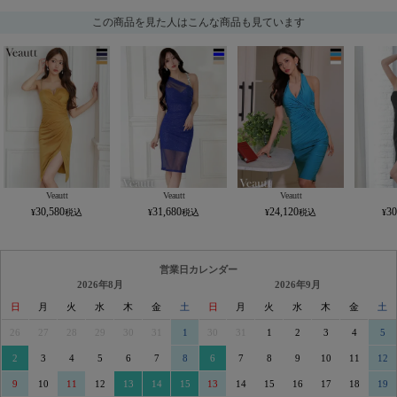
この商品を見た人はこんな商品も見ています
Veautt
Veautt
Veautt
30,580
31,680
24,120
30
営業日カレンダー
2026年8月
2026年9月
日
月
火
水
木
金
土
日
月
火
水
木
金
土
26
27
28
29
30
31
1
30
31
1
2
3
4
5
2
3
4
5
6
7
8
6
7
8
9
10
11
12
9
10
11
12
13
14
15
13
14
15
16
17
18
19