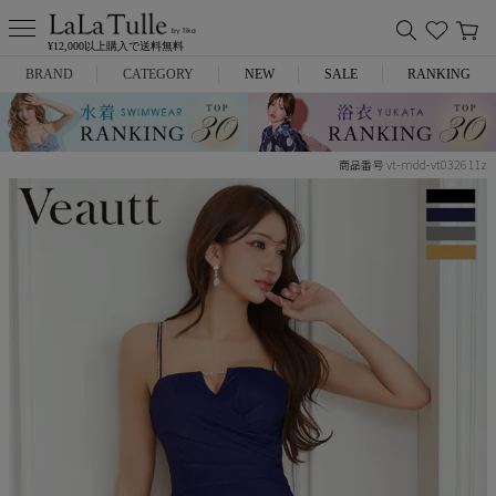
¥12,000以上購入で送料無料
BRAND
CATEGORY
NEW
SALE
RANKING
Anella
ミニドレス
vt-mdd-vt032611z
商品番号
L.A.import
膝丈ドレス
ROBE de FLEURS
ロングドレス
Glossy
キャバヒール
DEA.
スーツ
ANIER.
アウター
ANGEL R
バッグ