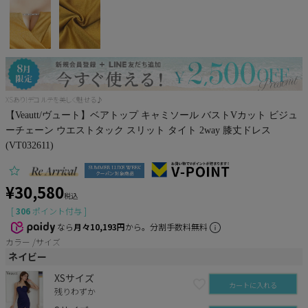
Pleaser
XSあり!デコルテを美しく魅せる♪
【Veautt/ヴュート】ベアトップ キャミソール バストVカット ビジュ
ーチェーン ウエストタック スリット タイト 2way 膝丈ドレス
(VT032611)
¥
30,580
税込
[
306
ポイント付与 ]
なら
月々10,193円
から。分割手数料無料
カラー
サイズ
ネイビー
XSサイズ
カートに入れる
残りわずか