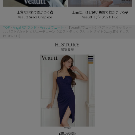
上質な印象で差がつく💍
上品に、ほど良い色気で惹きつける💎
Veautt Grace Onepiece
Veauttミディアムドレス
TOP
Angel Rブランド
Veautt ヴュート
【Veautt/ヴュート】ベアトップ キャミソー
ル バストVカット ビジューチェーン ウエストタック スリット タイト 2way 膝丈ドレス
(VT032611)
HISTORY
閲覧履歴
Veautt
30,580