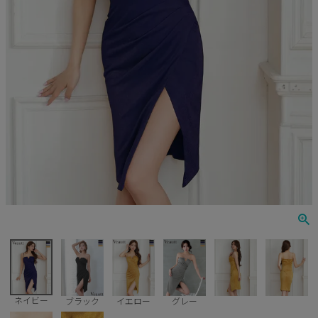
Veautt
ランジェリー
PURESS
コスプレ
Andy
水着
an
浴衣
GLAMOROUS
IRMA
JEAN MACLEAN
JENNNY
COMEX
ネイビー
ブラック
イエロー
グレー
Rechercher