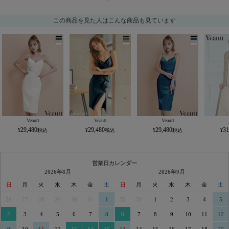
この商品を見た人はこんな商品も見ています
Veautt
Veautt
Veautt
29,480
29,480
29,480
31
営業日カレンダー
2026年8月
2026年9月
日
月
火
水
木
金
土
日
月
火
水
木
金
土
26
27
28
29
30
31
1
30
31
1
2
3
4
5
2
3
4
5
6
7
8
6
7
8
9
10
11
12