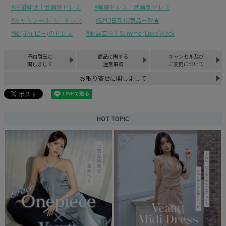
谷間魅せ｜武器別ドレス
美脚ドレス｜武器別ドレス
キャミソール ミニドレス
8月3日新作商品一覧★
紺(ネイビー)のドレス
お盆直前！Summer Luxe Week
予約商品に
商品に関する
キャンセル及び
関しまして
注意事項
ご変更について
お取り寄せに関しまして
HOT TOPIC