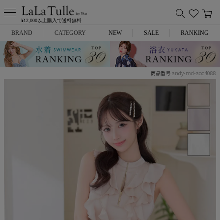
¥12,000以上購入で送料無料
BRAND
CATEGORY
NEW
SALE
RANKING
Anella
ミニドレス
andy-md-aoc4088
商品番号
L.A.import
膝丈ドレス
ROBE de FLEURS
ロングドレス
Glossy
キャバヒール
DEA.
スーツ
ANIER.
アウター
ANGEL R
バッグ