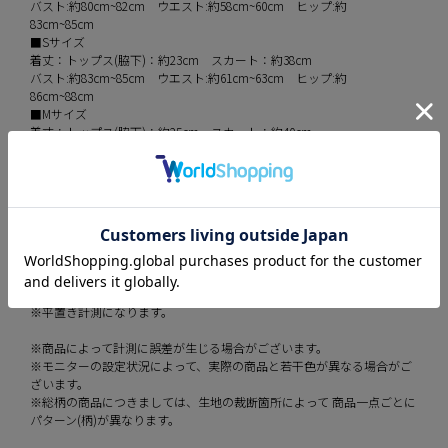
バスト:約80cm~82cm ウエスト:約58cm~60cm ヒップ:約
83cm~85cm
■Sサイズ
着丈：トップス(脇下)：約23cm スカート：約38cm
バスト:約83cm~85cm ウエスト:約61cm~63cm ヒップ:約
86cm~88cm
■Mサイズ
着丈：トップス(脇下)：約25cm スカート：約40cm
バスト:約86cm~88cm ウエスト:約64cm~65cm ヒップ:約
89cm~91cm
セットアップ
伸縮性 ややあり
裏地 あり
透け感 なし
※平置き計測になります。
※商品によって計測に誤差が生じる場合がございます。
※モニターの設定状況によって、実際の商品と若干色が異なる場合がご
ざいます。
※総柄の商品につきましては、生地の裁断箇所によって 商品一点ごとに
パターン(柄)が異なります。