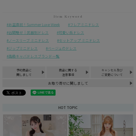
お盆直前！Summer Luxe Week
フレアミニドレス
谷間魅せ｜武器別ドレス
可愛い系ドレス
ノースリーブ ミニドレス
セットアップ ミニドレス
ジップミニドレス
ベージュのドレス
高級キャバドレスブランド一覧
予約商品に
商品に関する
キャンセル及び
関しまして
注意事項
ご変更について
お取り寄せに関しまして
HOT TOPIC