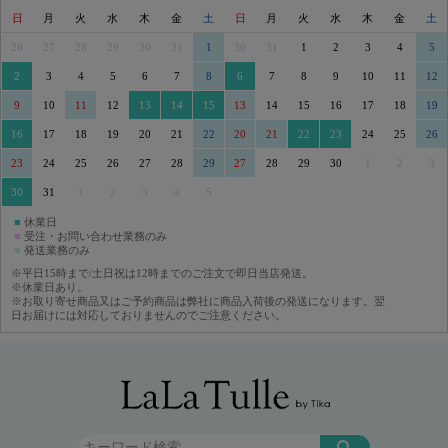
日
月
火
水
木
金
土
日
月
火
水
木
金
土
26
27
28
29
30
31
1
30
31
1
2
3
4
5
2
3
4
5
6
7
8
6
7
8
9
10
11
12
9
10
11
12
13
14
15
13
14
15
16
17
18
19
16
17
18
19
20
21
22
20
21
22
23
24
25
26
23
24
25
26
27
28
29
27
28
29
30
1
2
3
30
31
1
2
3
4
5
■
休業日
■
受注・お問い合わせ業務のみ
■
発送業務のみ
※平日15時まで/土日祝は12時までのご注文で即日当店発送。
※休業日あり。
※お取り寄せ商品又はご予約商品は弊社に商品入荷後の発送になります。翌
日お届けには対応しておりませんのでご注意ください。