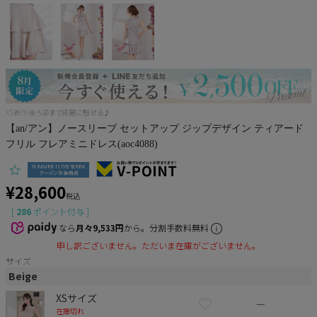
Pleaser
XSあり!後ろ姿まで綺麗に魅せる♪
【an/アン】ノースリーブ セットアップ ジップデザイン ティアード
フリル フレアミニドレス(aoc4088)
¥
28,600
税込
[
286
ポイント付与 ]
なら
月々9,533円
から。分割手数料無料
申し訳ございません。ただいま在庫がございません。
サイズ
Beige
XSサイズ
—
在庫切れ