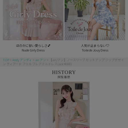
ほのかに甘い愛らしさ💕
人気が止まらない♡
Nude Girly Dress
Toile de Jouy Dress
TOP
Andy アンディ
an アン
【an/アン】ノースリーブ セットアップ ジップデザイ
ン ティアード フリル フレアミニドレス(aoc4088)
HISTORY
閲覧履歴