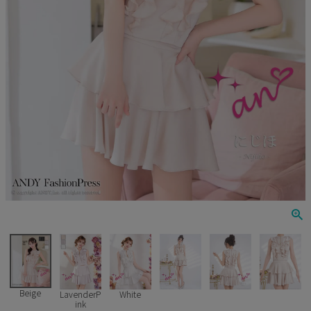
Veautt
ランジェリー
PURESS
コスプレ
Andy
水着
an
浴衣
GLAMOROUS
IRMA
JEAN MACLEAN
JENNNY
COMEX
Beige
LavenderP
White
ink
Rechercher