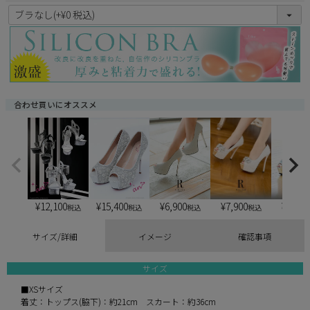
(
必
須
)
合わせ買いにオススメ
¥
12,100
¥
15,400
¥
6,900
¥
6,900
¥
7,900
税込
税込
税込
税込
サイズ/詳細
イメージ
確認事項
サイズ
■XSサイズ
着丈：トップス(脇下)：約21cm スカート：約36cm