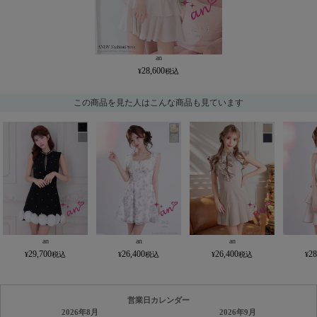
an
28,600
この商品を見た人はこんな商品も見ています
an
an
an
29,700
26,400
26,400
28
営業日カレンダー
2026年8月
2026年9月