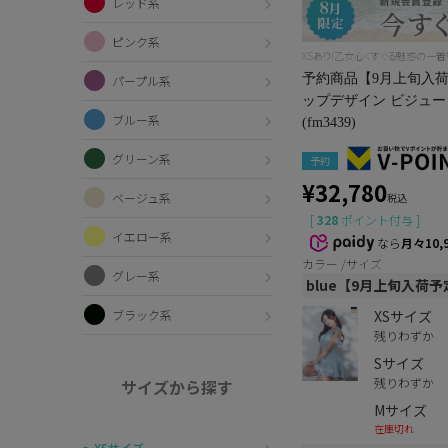
レッド系
ピンク系
XSあり!乙女心くすぐる魅惑の一着
予約商品【9月上旬入荷予
パープル系
ップデザイン ビジュー
ブルー系
(fm3439)
グリーン系
予約
¥
32,780
ベージュ系
税込
[
328
ポイント付与 ]
イエロー系
なら
月々10,
カラー
サイズ
グレー系
blue【9月上旬入荷予
XSサイズ
ブラック系
残りわずか
Sサイズ
残りわずか
サイズから探す
Mサイズ
在庫切れ
〜XSサイズ