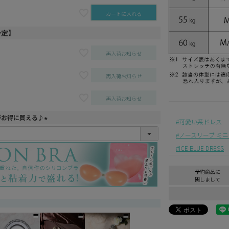
カートに入れる
予定】
再入荷お知らせ
再入荷お知らせ
再入荷お知らせ
がお得に買える♪
可愛い系ドレス
(
ノースリーブ ミ
必
須
ICE BLUE DRESS
)
予約商品に
関しまして