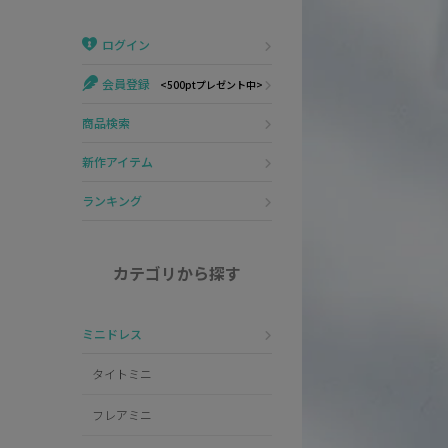
Veautt
ランジェリー
ログイン
PURESS
コスプレ
会員登録
<500ptプレゼント中>
Andy
水着
商品検索
an
浴衣
新作アイテム
GLAMOROUS
ランキング
IRMA
カテゴリから探す
JEAN MACLEAN
ミニドレス
JENNNY
タイトミニ
COMEX
フレアミニ
Rechercher