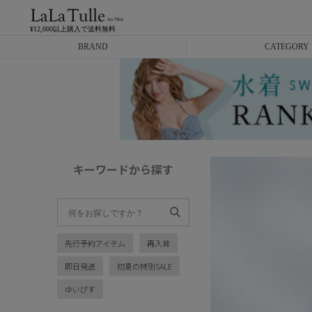
¥12,000以上購入で送料無料
BRAND
CATEGORY
Anella
ミニドレス
L.A.import
膝丈ドレス
ROBE de FLEURS
ロングドレス
キーワードから探す
Glossy
キャバヒール
DEA.
スーツ
先行予約アイテム
再入荷
ANIER.
アウター
即日発送
初夏の特別SALE
ANGEL R
バッグ
ゆいぴす