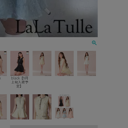
k
black【9月
上旬入荷予
定】