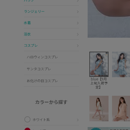
ランジェリー
水着
浴衣
コスプレ
ハロウィンコスプレ
サンタコスプレ
blue【9月
お化けの日コスプレ
上旬入荷予
定】
カラーから探す
ホワイト系