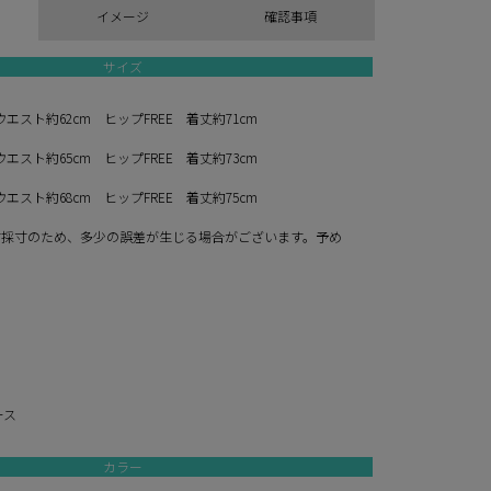
イメージ
確認事項
サイズ
ウエスト約62cm ヒップFREE 着丈約71cm
ウエスト約65cm ヒップFREE 着丈約73cm
ウエスト約68cm ヒップFREE 着丈約75cm
寸採寸のため、多少の誤差が生じる場合がございます。予め
。
ース
カラー