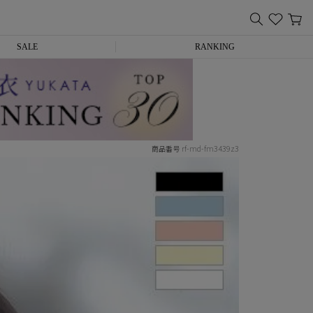
SALE
RANKING
rf-md-fm3439z3
商品番号