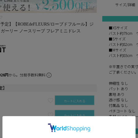
サイズ/詳細
♡
定】【ROBEdeFLEURS/ローブドフルール】ジ
■XSサイズ
 ガーリー ノースリーブ フレアミニドレス
バスト約79cm 
■Sサイズ
バスト約82cm 
■Mサイズ
バスト約85cm 
※平置きでの実
ご了承ください
926円
から。分割手数料無料
伸縮性 なし
定】
パット あり
裏地 あり
透け感 なし
カートに入れる
付属品 なし
ペチコート なし
カートに入れる
素材 ツイル、レ
再入荷お知らせ