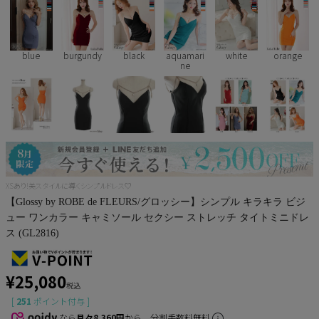
Pleaser
blue
burgundy
black
aquamari
white
orange
ne
XSあり!美スタイルに導くシンプルドレス♡
【Glossy by ROBE de FLEURS/グロッシー】シンプル キラキラ ビジ
ュー ワンカラー キャミソール セクシー ストレッチ タイトミニドレ
ス (GL2816)
¥
25,080
税込
[
251
ポイント付与 ]
なら
月々8,360円
から。分割手数料無料