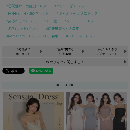
谷間魅せ｜武器別ドレス
セクシー系ドレス
ROBE de FLEURSブランド
キャミソール ミニドレス
高級キャバドレスブランド一覧
タイトミニドレス
赤色(レッド)ドレス
伊藤舞雪ちゃん着用
Romanticクリスマスドレス特集
クリスマスドレス
予約商品に
商品に関する
キャンセル及び
関しまして
注意事項
ご変更について
お取り寄せに関しまして
HOT TOPIC