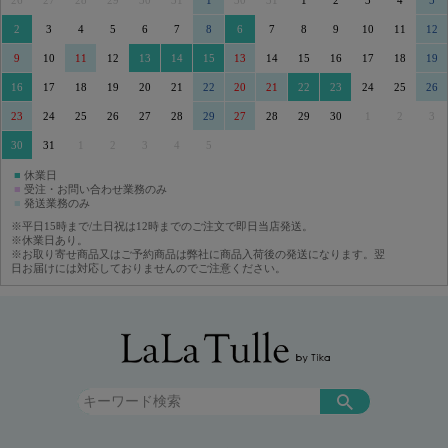
26
27
28
29
30
31
1
30
31
1
2
3
4
5
2
3
4
5
6
7
8
6
7
8
9
10
11
12
9
10
11
12
13
14
15
13
14
15
16
17
18
19
16
17
18
19
20
21
22
20
21
22
23
24
25
26
23
24
25
26
27
28
29
27
28
29
30
1
2
3
30
31
1
2
3
4
5
■
休業日
■
受注・お問い合わせ業務のみ
■
発送業務のみ
※平日15時まで/土日祝は12時までのご注文で即日当店発送。
※休業日あり。
※お取り寄せ商品又はご予約商品は弊社に商品入荷後の発送になります。翌
日お届けには対応しておりませんのでご注意ください。