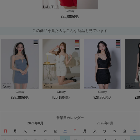
Glossy
25,080
この商品を見た人はこんな商品も見ています
Glossy
Glossy
Glossy
28,380
26,180
28,380
29
営業日カレンダー
2026年8月
2026年9月
日
月
火
水
木
金
土
日
月
火
水
木
金
土