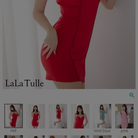
Veautt
ランジェリー
PURESS
コスプレ
Andy
水着
an
浴衣
GLAMOROUS
IRMA
JEAN MACLEAN
JENNNY
COMEX
red
mint blue
pink
Rechercher