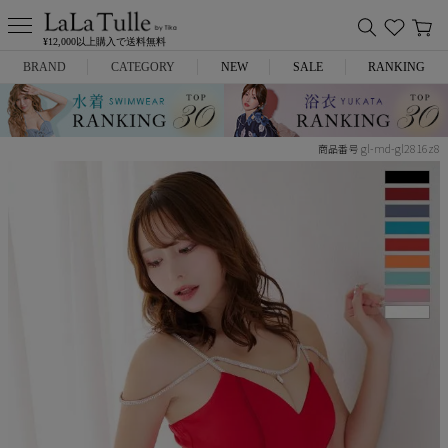
¥12,000以上購入で送料無料
BRAND
CATEGORY
NEW
SALE
RANKING
Anella
ミニドレス
gl-md-gl2816z8
商品番号
L.A.import
膝丈ドレス
ROBE de FLEURS
ロングドレス
Glossy
キャバヒール
DEA.
スーツ
ANIER.
アウター
ANGEL R
バッグ