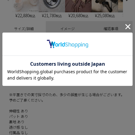
¥
22,880
¥
21,780
¥
20,680
¥
25,080
¥
6,900
税込
税込
税込
税込
サイズ/詳細
イメージ
確認事項
サイズ
■XSサイズ
バスト約81cm ウエスト約59cm ヒップ約79cm 着丈 約74cm
■Sサイズ
バスト約84cm ウエスト約62cm ヒップ約82cm 着丈 約76cm
■Mサイズ
バスト約87cm ウエスト約65cm ヒップ約85cm 着丈 約78cm
※平置きでの実寸採寸のため、多少の誤差が生じる場合がございます。
予めご了承ください。
伸縮性 あり
パット あり
裏地 あり
透け感 なし
付属品 なし