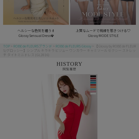
ヘルシーな色気を纏う💄
上質なムードで視線を惹きつける♡
Glossy Sensual Dress💎
Glossy MODE STYLE
TOP
ROBE de FLEURSブランド
ROBE de FLEURS Glossy
【Glossy by ROBE de FLEUR
S/グロッシー】シンプル キラキラ ビジュー ワンカラー キャミソール セクシー ストレッ
チ タイトミニドレス (GL2816)
HISTORY
閲覧履歴