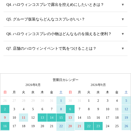
Q4. ハロウィンコスプレで露出を控えめにしたいときは？
▼
Q5. グループ仮装ならどんなコスプレがいい？
▼
Q6. ハロウィンコスプレの小物はどんなものを揃えると便利？
▼
Q7. 店舗のハロウィンイベントで気をつけることは？
▼
営業日カレンダー
2026年8月
2026年9月
日
月
火
水
木
金
土
日
月
火
水
木
金
土
26
27
28
29
30
31
1
30
31
1
2
3
4
5
2
3
4
5
6
7
8
6
7
8
9
10
11
12
9
10
11
12
13
14
15
13
14
15
16
17
18
19
16
17
18
19
20
21
22
20
21
22
23
24
25
26