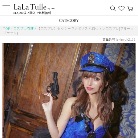
¥12,000以上購入で送料無料
CATEGORY
TOP
コスプレ衣装
【コスプレ】セクシーラメポリス ハロウィンコスプレ[ブルー×
ブラック]
バニー
la-hwpk2133
商品番号
猫
アニマル
ポリス
チャイナ
メイド
制服