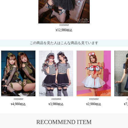
costume
12,980
この商品を見た人はこんな商品も見ています
costume
costume
costume
4,980
3,980
2,980
7
RECOMMEND ITEM