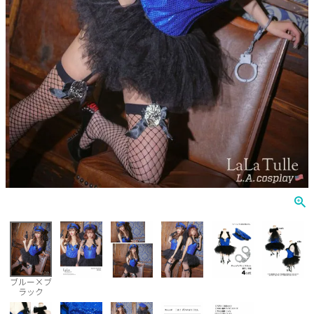
ナース
鬼
ミリタリー
ウエイトレス
囚人
キャラクター
天使
悪魔
花魁
ブルー×ブ
ラック
ゾンビ