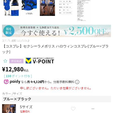
サンタ
コスプレ小物
コスプレ通販 LaLaTulle♪
【コスプレ】セクシーラメポリス ハロウィンコスプレ[ブルー×ブラ
ック]
即日発送
¥
12,980
税込
[
130
ポイント付与 ]
なら
月々4,326円
から。分割手数料無料
申し訳ございません。ただいま在庫がございません。
カラー
サイズ
ブルー×ブラック
Sサイズ
—
在庫切れ