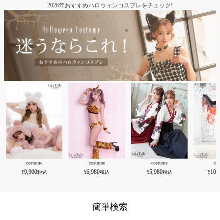
2026年おすすめハロウィンコスプレをチェック!
costume
costume
costume
co
9,900
6,980
5,980
10,
簡単検索