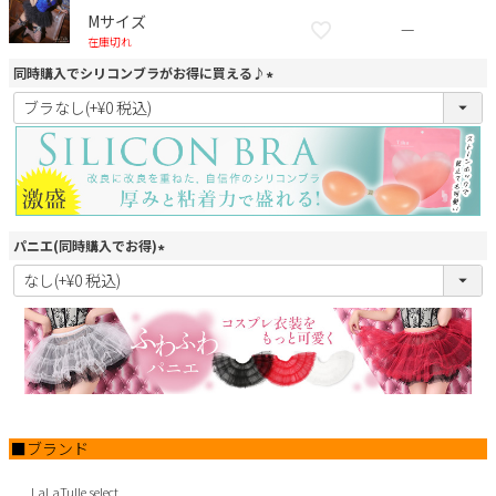
Mサイズ
—
在庫切れ
同時購入でシリコンブラがお得に買える♪
(
必
須
)
パニエ(同時購入でお得)
(
必
須
)
■ブランド
LaLaTulle select