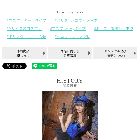
コスプレギャルタイプ
ポリス | ハロウィン仮装
Mサイズのコスプレ
コスプレsexyタイプ
ポリス・警察系・軍隊
ポリスのコスプレ衣装
ハロウィンコスプレ
予約商品に
商品に関する
キャンセル及び
関しまして
注意事項
ご変更について
HISTORY
閲覧履歴