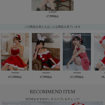
costume
7,900
この商品を見た人はこんな商品も見ています
costume
costume
costume
11,000
7,900
11,000
6
RECOMMEND ITEM
2025年おすすめサンタコスプレをチェック!