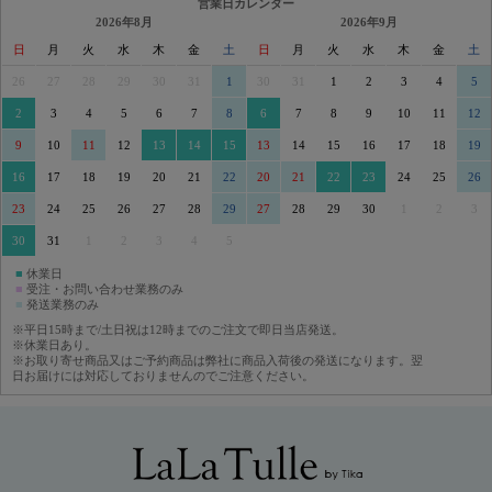
営業日カレンダー
2026年8月
2026年9月
日
月
火
水
木
金
土
日
月
火
水
木
金
土
26
27
28
29
30
31
1
30
31
1
2
3
4
5
2
3
4
5
6
7
8
6
7
8
9
10
11
12
9
10
11
12
13
14
15
13
14
15
16
17
18
19
16
17
18
19
20
21
22
20
21
22
23
24
25
26
23
24
25
26
27
28
29
27
28
29
30
1
2
3
30
31
1
2
3
4
5
■
休業日
■
受注・お問い合わせ業務のみ
■
発送業務のみ
※平日15時まで/土日祝は12時までのご注文で即日当店発送。
※休業日あり。
※お取り寄せ商品又はご予約商品は弊社に商品入荷後の発送になります。翌
日お届けには対応しておりませんのでご注意ください。