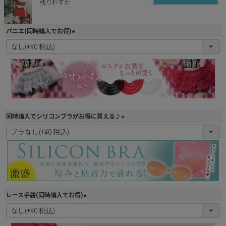
残りわずか
パニエ(同時購入でお得)
(
必
須
)
同時購入でシリコンブラがお得に買える♪
(
必
須
)
レース手袋(同時購入でお得)
(
必
須