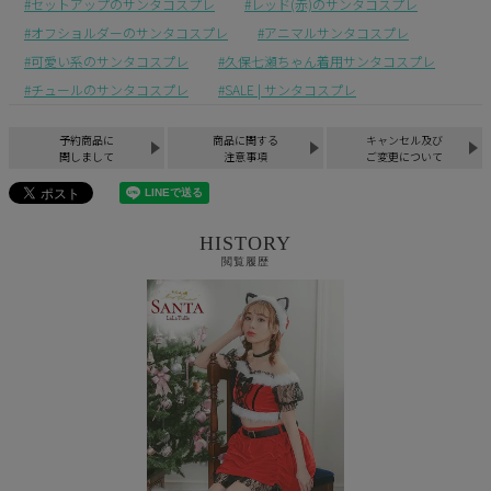
セットアップのサンタコスプレ
レッド(赤)のサンタコスプレ
オフショルダーのサンタコスプレ
アニマルサンタコスプレ
可愛い系のサンタコスプレ
久保七瀬ちゃん着用サンタコスプレ
チュールのサンタコスプレ
SALE | サンタコスプレ
予約商品に
商品に関する
キャンセル及び
関しまして
注意事項
ご変更について
HISTORY
閲覧履歴