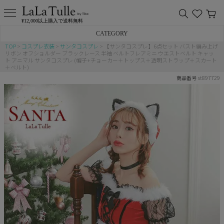
¥12,000以上購入で送料無料
CATEGORY
TOP
コスプレ衣装
サンタコスプレ
【サンタコスプレ】6点セット バスト編み上げ
リボン オフショルダー ブラックレース 半袖 ベルトフレアミニ ウエストベルト キャッ
バニー
ト アニマル サンタコスプレ (帽子+チョーカー＋トップス＋透明ストラップ＋スカート
＋ベルト)
st897729
商品番号
猫
アニマル
ポリス
チャイナ
メイド
制服