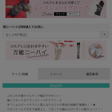
)
網ニーハイ(同時購入でお得)
(
必
須
)
サイズ/詳細
イメージ
確認事項
商品説明
ふわふわの猫ちゃんサンタ帽子がかわいい！
袖とスカートのブラックレースがラブリー♪
オフショルダー＋チラリと見えるウエストが男性の視線を 鷲掴み！！★
ウエストベルト付きで高見えし、フロントの編み上げリボンが超キュート！！