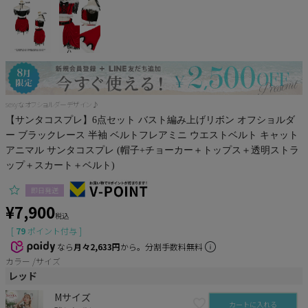
サンタ
コスプレ小物
sexyなオフショルダーデザイン♪
【サンタコスプレ】6点セット バスト編み上げリボン オフショルダ
ー ブラックレース 半袖 ベルトフレアミニ ウエストベルト キャット
アニマル サンタコスプレ (帽子+チョーカー＋トップス＋透明ストラ
ップ＋スカート＋ベルト)
即日発送
¥
7,900
税込
[
79
ポイント付与 ]
なら
月々2,633円
から。分割手数料無料
カラー
サイズ
レッド
Mサイズ
カートに入れる