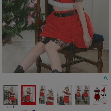
ナース
鬼
ミリタリー
ウエイトレス
囚人
キャラクター
天使
悪魔
花魁
レッド
ゾンビ