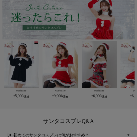
costume
costume
costume
co
5,900
9,900
6,900
6,9
サンタコスプレQ&A
Q1. 初めてのサンタコスプレは何がおすすめ？
▼