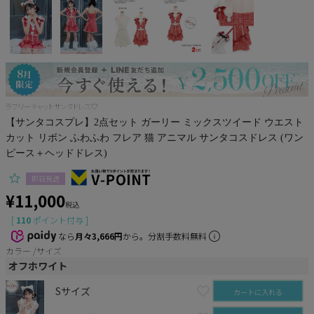
サンタ
コスプレ小物
ラブリーキャットサンタドレス♡
【サンタコスプレ】2点セット ガーリー ミックスツイード ウエスト
カット リボン ふわふわ フレア 猫 アニマル サンタコスドレス (ワン
ピース＋ヘッドドレス)
即日発送
¥
11,000
税込
[
110
ポイント付与 ]
なら
月々3,666円
から。分割手数料無料
カラー
サイズ
オフホワイト
Sサイズ
カートに入れる