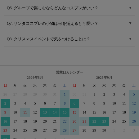
Q6. グループで楽しむならどんなコスプレがいい？
▼
Q7. サンタコスプレの小物は何を揃えると可愛い？
▼
Q8. クリスマスイベントで気をつけることは？
▼
営業日カレンダー
2026年8月
2026年9月
日
月
火
水
木
金
土
日
月
火
水
木
金
土
26
27
28
29
30
31
1
30
31
1
2
3
4
5
2
3
4
5
6
7
8
6
7
8
9
10
11
12
9
10
11
12
13
14
15
13
14
15
16
17
18
19
16
17
18
19
20
21
22
20
21
22
23
24
25
26
23
24
25
26
27
28
29
27
28
29
30
1
2
3