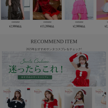
costume
costume
costume
2,980
13,200
2,980
2
RECOMMEND ITEM
2025年おすすめサンタコスプレをチェック!