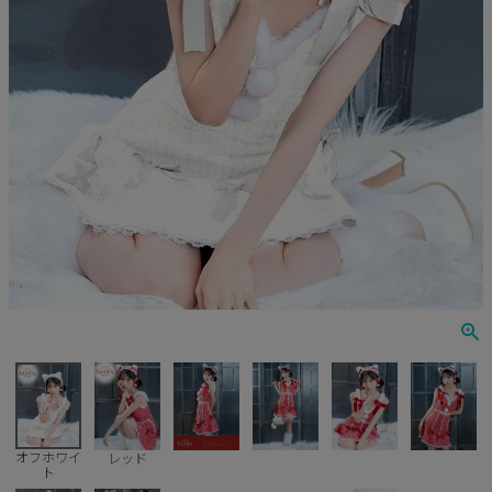
ナース
鬼
ミリタリー
ウエイトレス
囚人
キャラクター
天使
悪魔
花魁
オフホワイ
レッド
ト
ゾンビ