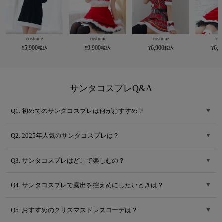
costume
costume
costume
co
5,900
9,900
6,900
6,9
サンタコスプレQ&A
Q1. 初めてのサンタコスプレは何がおすすめ？
▼
Q2. 2025年人気のサンタコスプレは？
▼
Q3. サンタコスプレはどこで楽しむの？
▼
Q4. サンタコスプレで露出を控えめにしたいときは？
▼
Q5. おすすめのクリスマスドレスコーデは？
▼