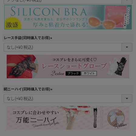
必
須
)
レース手袋(同時購入でお得)
(
必
須
)
網ニーハイ(同時購入でお得)
(
必
須
)