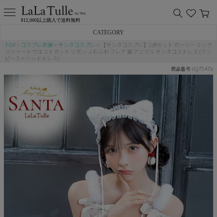
¥12,000以上購入で送料無料
CATEGORY
TOP
コスプレ衣装
サンタコスプレ
【サンタコスプレ】2点セット ガーリー ミック
スツイード ウエストカット リボン ふわふわ フレア 猫 アニマル サンタコスドレス (ワン
バニー
ピース＋ヘッドドレス)
stjj7547a
商品番号
猫
アニマル
ポリス
チャイナ
メイド
制服