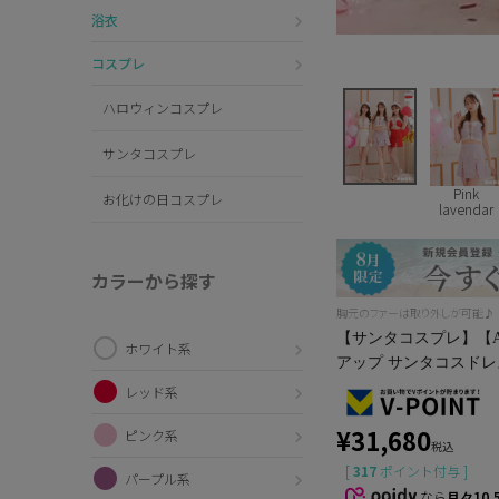
浴衣
コスプレ
ハロウィンコスプレ
サンタコスプレ
Pink
お化けの日コスプレ
lavendar
カラーから探す
胸元のファーは取り外しが可能♪
【サンタコスプレ】【AN
ホワイト系
アップ サンタコスドレス（
レッド系
¥
31,680
ピンク系
税込
[
317
ポイント付与 ]
パープル系
なら
月々10,