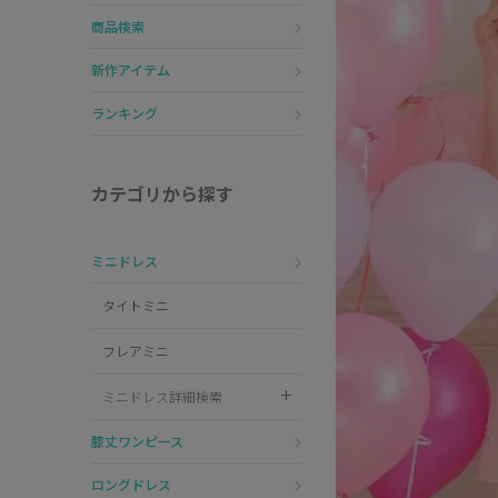
ナース
商品検索
鬼
新作アイテム
ランキング
ミリタリー
ウエイトレス
カテゴリから探す
囚人
ミニドレス
キャラクター
タイトミニ
天使
フレアミニ
悪魔
ミニドレス詳細検索
花魁
膝丈ワンピース
ロングドレス
ゾンビ