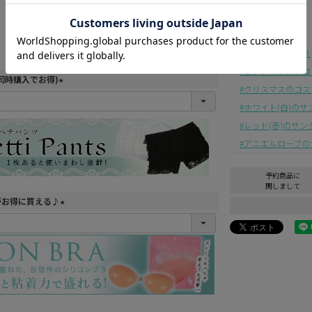
—
—
フレアミニドレス
ピンクのサンタコ
同時購入でお得)
クリスマスのコス
(
ホワイト(白)の
必
須
レッド(赤)のサン
)
アニエルローブの
予約商品に
関しまして
がお得に買える♪
(
必
須
)