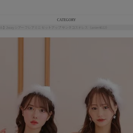
CATEGORY
ル】2way シアー フレアミニ セットアップ サンタコスドレス（anier4022）