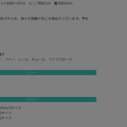
ト約59～67cm ヒップ約87cm 着丈約43cm
寸採寸のため、多少の誤差が生じる場合がございます。予め
。
帽子
ド、ファー、レース、チュール、ファブスエード
カラー
モデル
3cm/Sサイズ
/Sサイズ
/Sサイズ