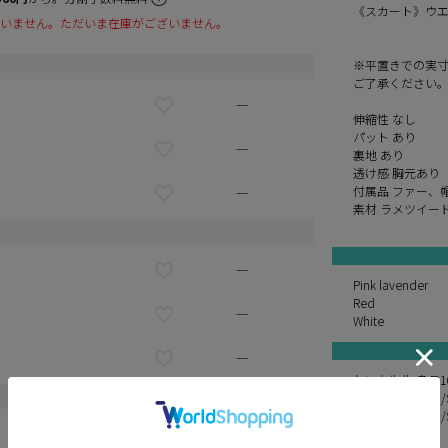
《スカート》ウエス
いません。ただいま在庫がございません。
※平置きでの実
ご了承ください
—
伸縮性 なし
パット あり
—
裏地 あり
透け感 胸元あり
付属品 ファー、
—
素材 ラメツイー
—
Pink lavender
Red
—
White
—
れいな先生 身長16
ゆめ/身長160cm
れみ/身長165cm
—