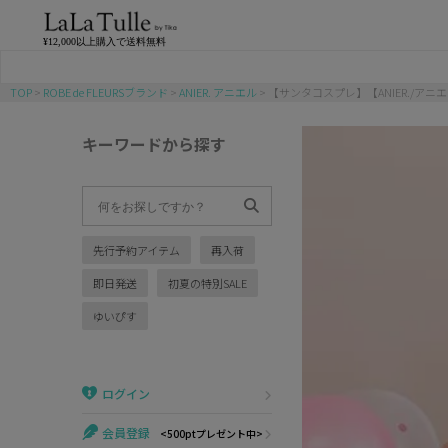
¥12,000以上購入で送料無料
TOP
ROBE de FLEURSブランド
ANIER. アニエル
【サンタコスプレ】【ANIER./アニエ
バニー
キーワードから探す
猫
アニマル
先行予約アイテム
再入荷
ポリス
即日発送
初夏の特別SALE
チャイナ
ゆいぴす
メイド
ログイン
制服
会員登録
<500ptプレゼント中>