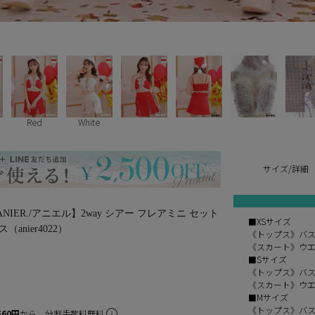
Red
White
サイズ/詳細
IER./アニエル】2way シアー フレアミニ セット
■XSサイズ
anier4022）
《トップス》バスト
《スカート》ウエス
■Sサイズ
《トップス》バスト
《スカート》ウエス
■Mサイズ
《トップス》バスト
560円
から。分割手数料無料