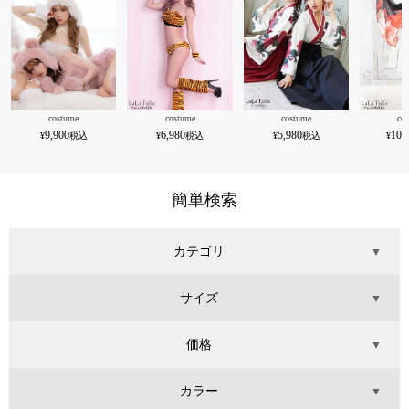
costume
costume
costume
co
9,900
6,980
5,980
10,
簡単検索
カテゴリ
▼
サイズ
▼
価格
▼
カラー
▼