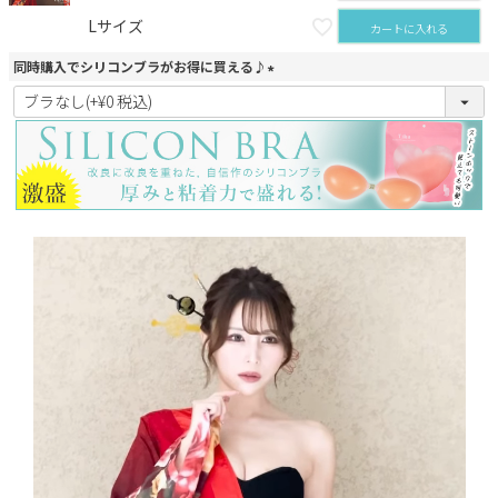
Lサイズ
カートに入れる
同時購入でシリコンブラがお得に買える♪
(
必
須
)