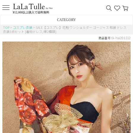
¥12,000以上購入で送料無料
CATEGORY
TOP
コスプレ衣装
SALE【コスプレ】花魁 ワンショルダー ゴージャス 和装 ドレス
衣装3点セット [着物ドレス/帯2種類]
バニー
tk-hw201112
商品番号
猫
アニマル
ポリス
チャイナ
メイド
制服