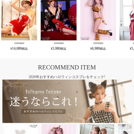
costume
costume
costume
14,080
5,980
6,980
5
RECOMMEND ITEM
2026年おすすめハロウィンコスプレをチェック!