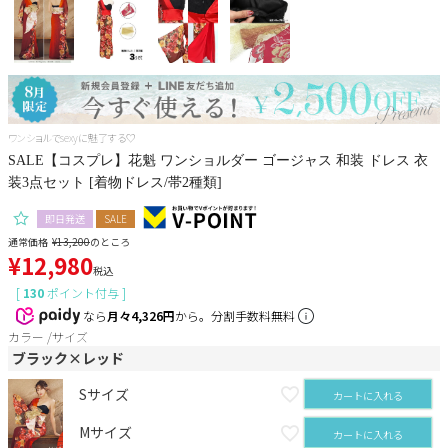
サンタ
コスプレ小物
ワンショルでsexyに魅了する♡
SALE【コスプレ】花魁 ワンショルダー ゴージャス 和装 ドレス 衣
装3点セット [着物ドレス/帯2種類]
即日発送
SALE
通常価格
¥
13,200
のところ
¥
12,980
税込
[
130
ポイント付与 ]
なら
月々4,326円
から。分割手数料無料
カラー
サイズ
ブラック×レッド
Sサイズ
カートに入れる
Mサイズ
カートに入れる