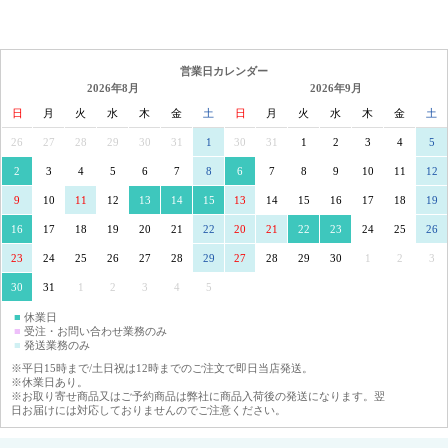
営業日カレンダー
2026年8月
2026年9月
日
月
火
水
木
金
土
日
月
火
水
木
金
土
26
27
28
29
30
31
1
30
31
1
2
3
4
5
2
3
4
5
6
7
8
6
7
8
9
10
11
12
9
10
11
12
13
14
15
13
14
15
16
17
18
19
16
17
18
19
20
21
22
20
21
22
23
24
25
26
23
24
25
26
27
28
29
27
28
29
30
1
2
3
30
31
1
2
3
4
5
■
休業日
■
受注・お問い合わせ業務のみ
■
発送業務のみ
※平日15時まで/土日祝は12時までのご注文で即日当店発送。
※休業日あり。
※お取り寄せ商品又はご予約商品は弊社に商品入荷後の発送になります。翌
日お届けには対応しておりませんのでご注意ください。