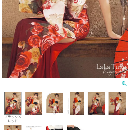
ナース
鬼
ミリタリー
ウエイトレス
囚人
キャラクター
天使
悪魔
花魁
ブラック×
レッド
ゾンビ