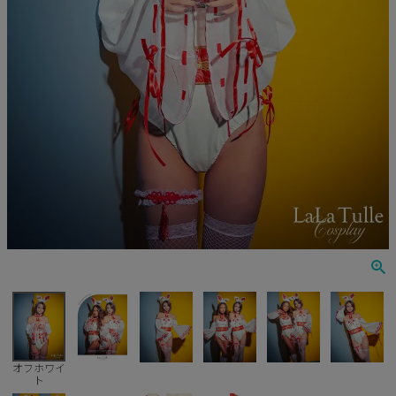
ナース
鬼
ミリタリー
ウエイトレス
囚人
キャラクター
天使
悪魔
花魁
オフホワイ
ト
ゾンビ