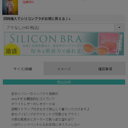
在庫切れ
同時購入でシリコンブラがお得に買える♪
(
必
須
)
サイズ/詳細
イメージ
確認事項
商品説明
巫女×バニーのインパクト抜群の
sexyすぎる個性的なコスプレ♡
ホワイトレザーのレオタードは
透明ストラップ付きなので安心して着ていただけます♪
赤のパイピングがアクセントで可愛さをプラス！
大胆な肌見せとガーターで色っぽさ溢れる♡
ハロウィンイベントにもお正月にオススメしたい