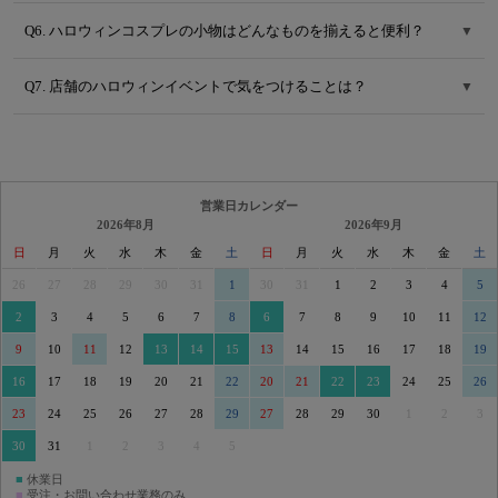
Q6. ハロウィンコスプレの小物はどんなものを揃えると便利？
▼
Q7. 店舗のハロウィンイベントで気をつけることは？
▼
営業日カレンダー
2026年8月
2026年9月
日
月
火
水
木
金
土
日
月
火
水
木
金
土
26
27
28
29
30
31
1
30
31
1
2
3
4
5
2
3
4
5
6
7
8
6
7
8
9
10
11
12
9
10
11
12
13
14
15
13
14
15
16
17
18
19
16
17
18
19
20
21
22
20
21
22
23
24
25
26
23
24
25
26
27
28
29
27
28
29
30
1
2
3
30
31
1
2
3
4
5
■
休業日
■
受注・お問い合わせ業務のみ