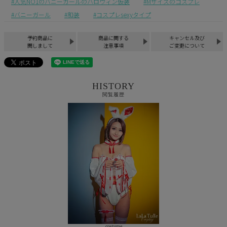
人気NO1のバニーガールのハロウィン仮装
Mサイズのコスプレ
バニーガール
和装
コスプレsexyタイプ
予約商品に
商品に関する
キャンセル及び
関しまして
注意事項
ご変更について
HISTORY
閲覧履歴
costume