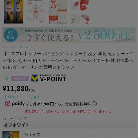
サンタ
コスプレ小物
sexyすぎる和装バニー♡
【コスプレ】レザー パイピング レオタード 巫女 和装 セクシー バニ
ー 衣装7点セット[カチューシャ/チョーカー/レオタード/付け袖/帯ベ
ルト/ガーターリング/透明ストラップ]
即日発送
¥
11,880
税込
[
119
ポイント付与 ]
なら
月々3,960円
から。分割手数料無料
申し訳ございません。ただいま在庫がございません。
カラー
サイズ
オフホワイト
Mサイズ
—