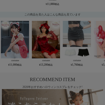
11,880
この商品を見た人はこんな商品も見ています
costume
costume
costume
11,000
13,200
1,760
3
RECOMMEND ITEM
2026年おすすめハロウィンコスプレをチェック!