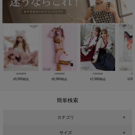
costume
costume
costume
co
9,900
6,980
5,980
10,
簡単検索
カテゴリ
▼
サイズ
▼