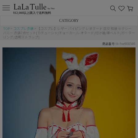
¥12,000以上購入で送料無料
CATEGORY
TOP
コスプレ衣装
【コスプレ】レザー パイピング レオタード 巫女 和装 セクシー
バニー 衣装7点セット[カチューシャ/チョーカー/レオタード/付け袖/帯ベルト/ガーター
バニー
リング/透明ストラップ]
tk-hw908586
商品番号
猫
アニマル
ポリス
チャイナ
メイド
制服