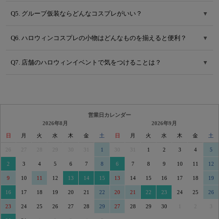
Q5. グループ仮装ならどんなコスプレがいい？
▼
Q6. ハロウィンコスプレの小物はどんなものを揃えると便利？
▼
Q7. 店舗のハロウィンイベントで気をつけることは？
▼
営業日カレンダー
2026年8月
2026年9月
日
月
火
水
木
金
土
日
月
火
水
木
金
土
26
27
28
29
30
31
1
30
31
1
2
3
4
5
2
3
4
5
6
7
8
6
7
8
9
10
11
12
9
10
11
12
13
14
15
13
14
15
16
17
18
19
16
17
18
19
20
21
22
20
21
22
23
24
25
26
23
24
25
26
27
28
29
27
28
29
30
1
2
3