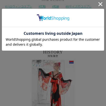
ハロウィンコスプレ
花魁
和装
Mサイズのコスプレ
Lサイズ以上のコスプレ
コスプレセールアイテム
お化けの日のコスプレ
予約商品に
商品に関する
キャンセル及び
関しまして
注意事項
ご変更について
HISTORY
閲覧履歴