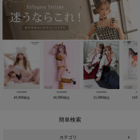
costume
costume
costume
co
9,900
6,980
5,980
10,
簡単検索
カテゴリ
▼