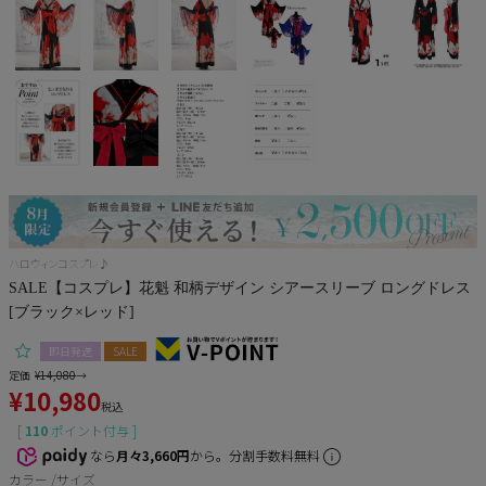
サンタ
コスプレ小物
ハロウィンコスプレ♪
SALE【コスプレ】花魁 和柄デザイン シアースリーブ ロングドレス
[ブラック×レッド]
即日発送
SALE
定価
¥
14,080
→
¥
10,980
税込
[
110
ポイント付与 ]
なら
月々3,660円
から。分割手数料無料
カラー
サイズ