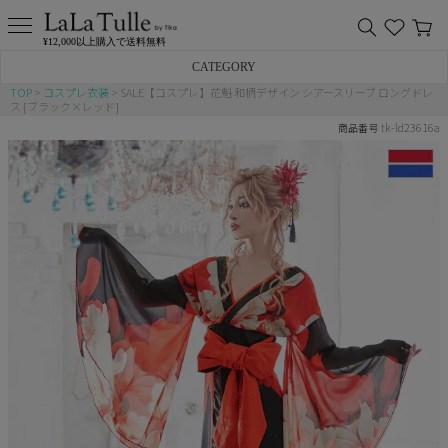
¥12,000以上購入で送料無料
CATEGORY
TOP
コスプレ衣装
SALE【コスプレ】花魁 和柄デザイン シアースリーブ ロングドレ
ス [ブラック×レッド]
バニー
tk-ld23616a
商品番号
猫
アニマル
ポリス
チャイナ
メイド
制服