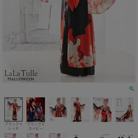
ナース
鬼
ミリタリー
ウエイトレス
囚人
キャラクター
天使
悪魔
花魁
ブラック×
ブラック×
レッド
ネイビー
ゾンビ