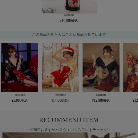
costume
10,980
この商品を見た人はこんな商品も見ています
costume
costume
costume
5,980
14,080
12,980
12
RECOMMEND ITEM
2026年おすすめハロウィンコスプレをチェック!