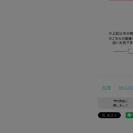
花魁
お化け
予約商品に
関しまして