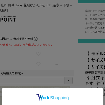
丹 白帯 2way 花魁ゆかた5点SET [浴衣＋下駄＋
肌襦袢]
油彩タッチで描か
統一感のあるカラ
真っ白の帯が明る
ゴージャス度を上
金or銀の選べる
もちろん通常浴衣と
60円
から。分割手数料無料
いません。ただいま在庫がございません。
—
—
(同時購入でお得)
(
必
須
)