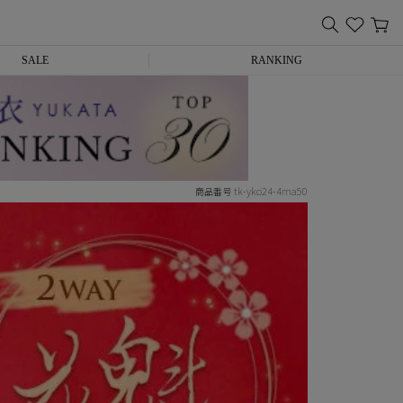
SALE
RANKING
tk-yko24-4ma50
商品番号