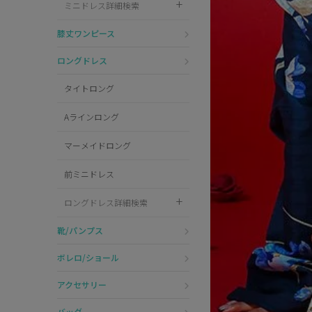
ミニドレス詳細検索
Pleaser
膝丈ワンピース
ロングドレス
タイトロング
Aラインロング
マーメイドロング
前ミニドレス
ロングドレス詳細検索
靴/パンプス
ボレロ/ショール
アクセサリー
バッグ