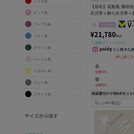
レッド系
【浴衣】花魁風 濃紺地 牡
ピンク系
兵児帯＋飾り兵児帯＋
パープル系
即日発送
¥
21,780
ブルー系
税込
[
218
ポイント付与 ]
グリーン系
なら
月々7,2
申し訳ござ
ベージュ系
金
イエロー系
在庫切れ
銀
グレー系
在庫切れ
和装着付け小物6点セット
ブラック系
サイズから探す
〜XSサイズ