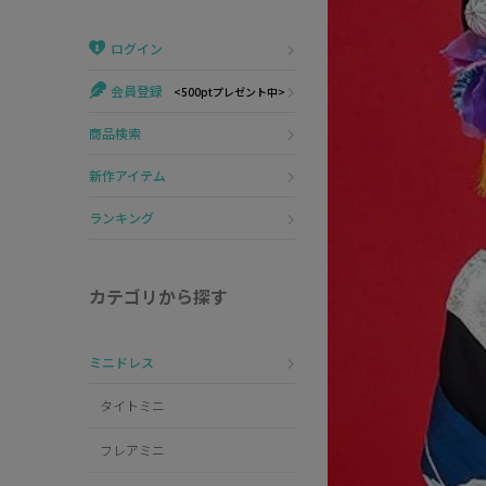
Veautt
ランジェリー
ログイン
PURESS
コスプレ
会員登録
<500ptプレゼント中>
Andy
水着
商品検索
an
浴衣
新作アイテム
GLAMOROUS
ランキング
IRMA
カテゴリから探す
JEAN MACLEAN
ミニドレス
JENNNY
タイトミニ
COMEX
フレアミニ
Rechercher