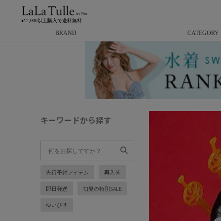
¥12,000以上購入で送料無料
BRAND
CATEGORY
Anella
ミニドレス
L.A.import
膝丈ドレス
ROBE de FLEURS
ロングドレス
キーワードから探す
Glossy
キャバヒール
DEA.
スーツ
先行予約アイテム
再入荷
ANIER.
アウター
即日発送
初夏の特別SALE
ANGEL R
バッグ
ゆいぴす