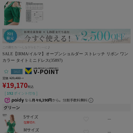
Pleaser
二の腕をカバーしながらセクシーに♪
SALE【IRMA/イルマ】オープンショルダー ストレッチ リボン ワン
カラー タイトミニドレス(35897)
SALE
定価
¥
29,480
→
¥
19,170
税込
[
192
ポイント付与 ]
なら
月々6,390円
から。分割手数料無料
グリーン
Sサイズ
—
在庫切れ
Mサイズ
—