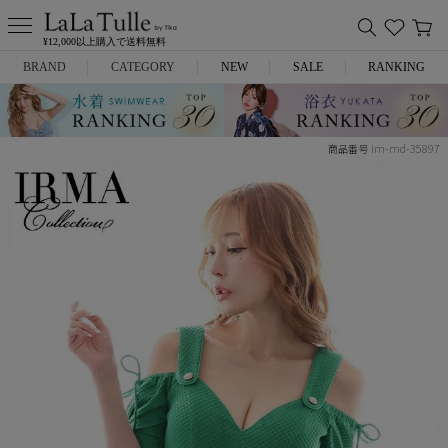
¥12,000以上購入で送料無料
BRAND
CATEGORY
NEW
SALE
RANKING
Anella
ミニドレス
im-md-35897
商品番号
L.A.import
膝丈ドレス
ROBE de FLEURS
ロングドレス
Glossy
キャバヒール
DEA.
スーツ
ANIER.
アウター
ANGEL R
バッグ