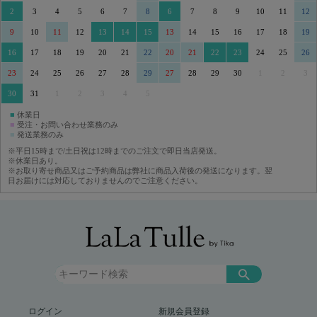
2
3
4
5
6
7
8
6
7
8
9
10
11
12
9
10
11
12
13
14
15
13
14
15
16
17
18
19
16
17
18
19
20
21
22
20
21
22
23
24
25
26
23
24
25
26
27
28
29
27
28
29
30
1
2
3
30
31
1
2
3
4
5
■
休業日
■
受注・お問い合わせ業務のみ
■
発送業務のみ
※平日15時まで/土日祝は12時までのご注文で即日当店発送。
※休業日あり。
※お取り寄せ商品又はご予約商品は弊社に商品入荷後の発送になります。翌
日お届けには対応しておりませんのでご注意ください。
ログイン
新規会員登録