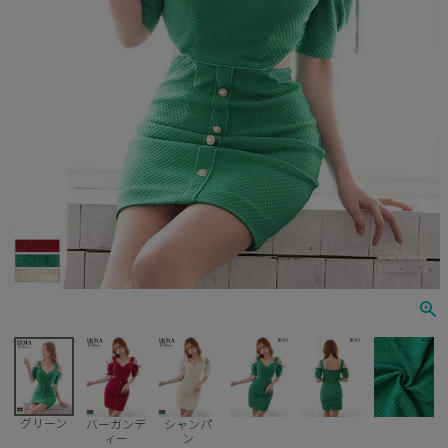
Veautt
ランジェリー
PURESS
コスプレ
Andy
水着
an
浴衣
GLAMOROUS
IRMA
JEAN MACLEAN
JENNNY
COMEX
グリーン
バーガンデ
シャンパ
ィー
ン
Rechercher