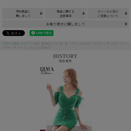
予約商品に
商品に関する
キャンセル及び
関しまして
注意事項
ご変更について
お取り寄せに関しまして
TOP
IRMA イルマ
SALE【IRMA/イルマ】オープンショルダー ストレッチ リボン ワン
カラー タイトミニドレス(35897)
HISTORY
閲覧履歴