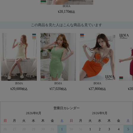
IRMA
20,170
この商品を見た人はこんな商品も見ています
IRMA
IRMA
IRMA
20,600
17,020
27,860
20
営業日カレンダー
2026年8月
2026年9月
日
月
火
水
木
金
土
日
月
火
水
木
金
土
26
27
28
29
30
31
1
30
31
1
2
3
4
5