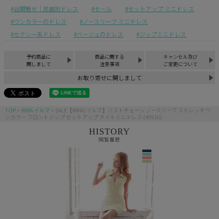
谷間魅せ｜武器別ドレス
セール
セットアップ ミニドレス
ワンカラーのドレス
ノースリーブ ミニドレス
セクシー系ドレス
ベージュのドレス
ジップミニドレス
予約商品に
商品に関する
キャンセル及び
関しまして
注意事項
ご変更について
お取り寄せに関しまして
TOP
IRMA イルマ
SALE【IRMA/イルマ】バストチェーン ノースリーブ ストレッチ ワ
ンカラー フロントジップ セットアップ タイトミニドレス (45916)
HISTORY
閲覧履歴