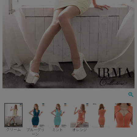
Veautt
ランジェリー
PURESS
コスプレ
Andy
水着
an
浴衣
GLAMOROUS
IRMA
JEAN MACLEAN
JENNNY
COMEX
クリーム
ブルーグリ
ミント
オレンジ
ーン
Rechercher