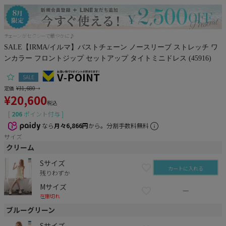
Pleaser
チェーンがセクシーで華やかに♪
SALE【IRMA/イルマ】バストチェーン ノースリーブ ストレッチ ワ
ンカラー フロントジップ セットアップ タイトミニドレス (45916)
SALE
定価
¥
31,680
→
¥
20,600
税込
[
206
ポイント付与 ]
なら
月々6,866円
から。分割手数料無料
サイズ
クリーム
Sサイズ
カートに入れる
残りわずか
Mサイズ
—
在庫切れ
ブルーグリーン
Sサイズ