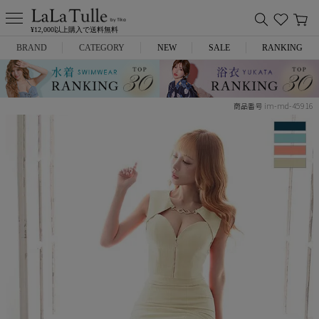
¥12,000以上購入で送料無料
BRAND
CATEGORY
NEW
SALE
RANKING
Anella
ミニドレス
im-md-45916
商品番号
L.A.import
膝丈ドレス
ROBE de FLEURS
ロングドレス
Glossy
キャバヒール
DEA.
スーツ
ANIER.
アウター
ANGEL R
バッグ