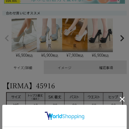
合わせ買いにオススメ
¥
6,900
¥
6,900
¥
6,900
¥
7,900
税込
税込
税込
税込
サイズ/詳細
イメージ
確認事項