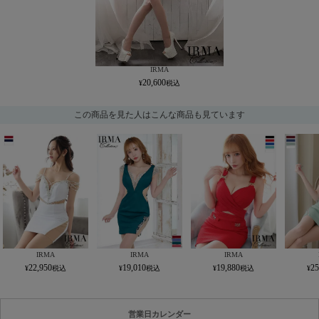
IRMA
20,600
この商品を見た人はこんな商品も見ています
IRMA
IRMA
IRMA
22,950
19,010
19,880
25
営業日カレンダー