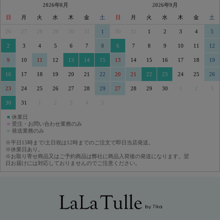
2026年8月
2026年9月
日
月
火
水
木
金
土
日
月
火
水
木
金
土
26
27
28
29
30
31
1
30
31
1
2
3
4
5
2
3
4
5
6
7
8
6
7
8
9
10
11
12
9
10
11
12
13
14
15
13
14
15
16
17
18
19
16
17
18
19
20
21
22
20
21
22
23
24
25
26
23
24
25
26
27
28
29
27
28
29
30
1
2
3
30
31
1
2
3
4
5
■
休業日
■
受注・お問い合わせ業務のみ
■
発送業務のみ
※平日15時まで/土日祝は12時までのご注文で即日当店発送。
※休業日あり。
※お取り寄せ商品又はご予約商品は弊社に商品入荷後の発送になります。翌
日お届けには対応しておりませんのでご注意ください。