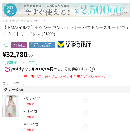
Pleaser
XSあり!大人の色気漂うデザイン♪
【IRMA/イルマ】セクシー ワンショルダー バストシースルー ビジュ
ー タイトミニドレス (51809)
即日発送
¥
32,780
税込
[
328
ポイント付与 ]
なら
月々10,926円
から。分割手数料無料
申し訳ございません。ただいま在庫がございません。
カラー
サイズ
グレージュ
XSサイズ
—
在庫切れ
Sサイズ
—
在庫切れ
Mサイズ
—
在庫切れ