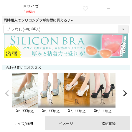
Mサイズ
—
在庫切れ
同時購入でシリコンブラがお得に買える♪
(
必
須
)
合わせ買いにオススメ
¥
6,900
¥
6,900
¥
6,900
¥
7,900
税込
税込
税込
税込
サイズ/詳細
イメージ
確認事項