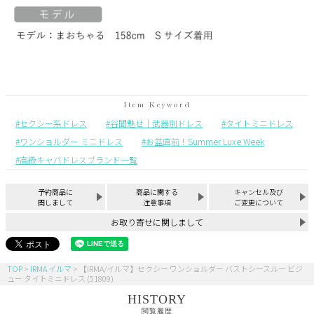
セクシー系ドレス
谷間魅せ｜武器別ドレス
タイトミニドレス
ワンショルダー ミニドレス
お盆直前！Summer Luxe Week
高級キャバドレスブランド一覧
予約商品に
商品に関する
キャンセル及び
関しまして
注意事項
ご変更について
お取り寄せに関しまして
TOP
IRMA イルマ
【IRMA/イルマ】セクシー ワンショルダー バストシースルー ビジ
ュー タイトミニドレス (51809)
HISTORY
閲覧履歴