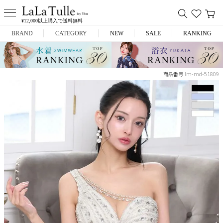
¥12,000以上購入で送料無料
BRAND
CATEGORY
NEW
SALE
RANKING
Anella
ミニドレス
im-md-51809
商品番号
L.A.import
膝丈ドレス
ROBE de FLEURS
ロングドレス
Glossy
キャバヒール
DEA.
スーツ
ANIER.
アウター
ANGEL R
バッグ