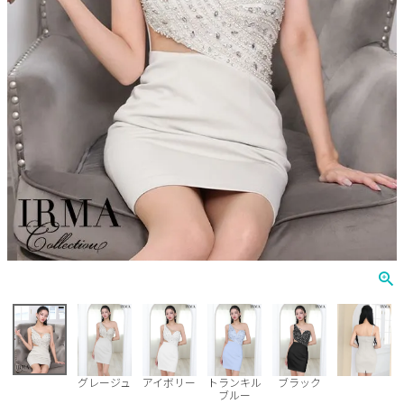
Veautt
ランジェリー
PURESS
コスプレ
Andy
水着
an
浴衣
GLAMOROUS
IRMA
JEAN MACLEAN
JENNNY
COMEX
グレージュ
アイボリー
トランキル
ブラック
ブルー
Rechercher