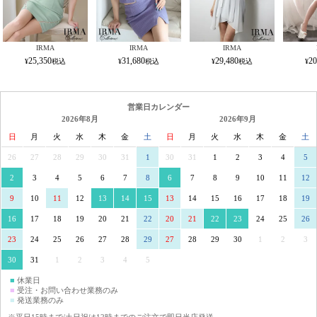
IRMA
IRMA
IRMA
25,350
31,680
29,480
20
営業日カレンダー
2026年8月
2026年9月
日
月
火
水
木
金
土
日
月
火
水
木
金
土
26
27
28
29
30
31
1
30
31
1
2
3
4
5
2
3
4
5
6
7
8
6
7
8
9
10
11
12
9
10
11
12
13
14
15
13
14
15
16
17
18
19
16
17
18
19
20
21
22
20
21
22
23
24
25
26
23
24
25
26
27
28
29
27
28
29
30
1
2
3
30
31
1
2
3
4
5
■
休業日
■
受注・お問い合わせ業務のみ
■
発送業務のみ
※平日15時まで/土日祝は12時までのご注文で即日当店発送。