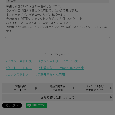
その他
主張しすぎないラメ混の生地が可愛いです。
ラメがポロポロ落ちるような感じではないので安心です。
ホルターデザインがチュールリボン＆パールで、
そのままでも可愛いのでアクセいらずなのが嬉しいポイント
おすすめヘアースタイルはポニテールやシニヨンで
首の長さを強調して、ドレスの縦ラインと相性抜群でスタイルアップしてくれま
す！
セクシー系ドレス
ワンショルダー ミニドレス
タイトミニドレス
お盆直前！Summer Luxe Week
ピンクのドレス
伊藤舞雪ちゃん着用
予約商品に
商品に関する
キャンセル及び
関しまして
注意事項
ご変更について
お取り寄せに関しまして