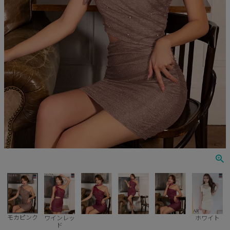
Veautt
ランジェリー
PURESS
コスプレ
Andy
水着
an
浴衣
GLAMOROUS
IRMA
JEAN MACLEAN
JENNNY
COMEX
モカピンク
ワインレッ
ホワイト
ド
Rechercher