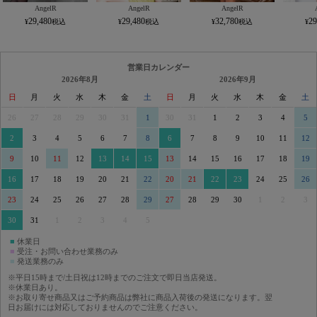
AngelR
AngelR
AngelR
29,480
29,480
32,780
29
営業日カレンダー
2026年8月
2026年9月
日
月
火
水
木
金
土
日
月
火
水
木
金
土
26
27
28
29
30
31
1
30
31
1
2
3
4
5
2
3
4
5
6
7
8
6
7
8
9
10
11
12
9
10
11
12
13
14
15
13
14
15
16
17
18
19
16
17
18
19
20
21
22
20
21
22
23
24
25
26
23
24
25
26
27
28
29
27
28
29
30
1
2
3
30
31
1
2
3
4
5
■
休業日
■
受注・お問い合わせ業務のみ
■
発送業務のみ
※平日15時まで/土日祝は12時までのご注文で即日当店発送。
※休業日あり。
※お取り寄せ商品又はご予約商品は弊社に商品入荷後の発送になります。翌
日お届けには対応しておりませんのでご注意ください。