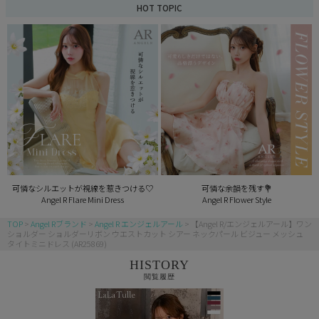
HOT TOPIC
可憐なシルエットが視線を惹きつける♡
可憐な余韻を残す💐
Angel R Flare Mini Dress
Angel R Flower Style
TOP
Angel Rブランド
Angel R エンジェルアール
【Angel R/エンジェルアール】ワン
ショルダー ショルダーリボン ウエストカット シアー ネックパール ビジュー メッシュ
タイトミニドレス (AR25869)
HISTORY
閲覧履歴