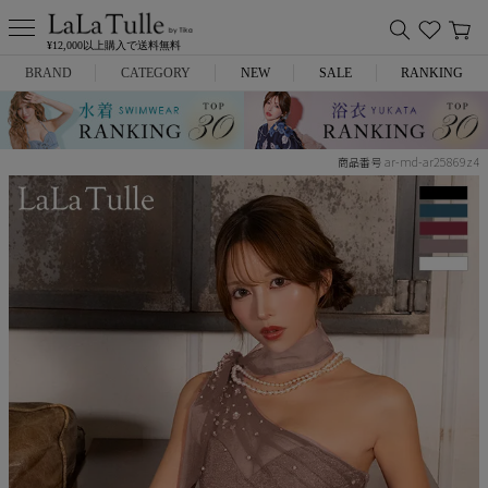
¥12,000以上購入で送料無料
BRAND
CATEGORY
NEW
SALE
RANKING
Anella
ミニドレス
ar-md-ar25869z4
商品番号
L.A.import
膝丈ドレス
ROBE de FLEURS
ロングドレス
Glossy
キャバヒール
DEA.
スーツ
ANIER.
アウター
ANGEL R
バッグ