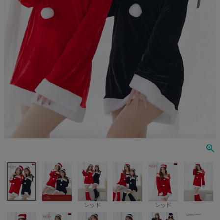
ナース
鬼
ミリタリー
ウエイトレス
囚人
キャラクター
天使
悪魔
花魁
レッド
レッド
ゾンビ