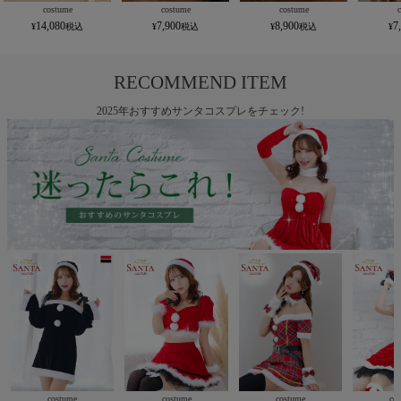
costume
costume
costume
14,080
7,900
8,900
7
RECOMMEND ITEM
2025年おすすめサンタコスプレをチェック!
costume
costume
costume
co