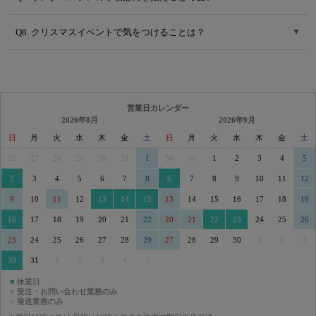
Q8. クリスマスイベントで気をつけることは？
▼
営業日カレンダー
2026年8月
2026年9月
日
月
火
水
木
金
土
日
月
火
水
木
金
土
26
27
28
29
30
31
1
30
31
1
2
3
4
5
2
3
4
5
6
7
8
6
7
8
9
10
11
12
9
10
11
12
13
14
15
13
14
15
16
17
18
19
16
17
18
19
20
21
22
20
21
22
23
24
25
26
23
24
25
26
27
28
29
27
28
29
30
1
2
3
30
31
1
2
3
4
5
■
休業日
■
受注・お問い合わせ業務のみ
■
発送業務のみ