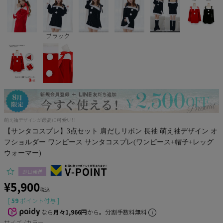
サンタ
ブラック
コスプレ小物
萌え袖デザインが最高に可愛い！！
【サンタコスプレ】3点セット 肩だしリボン 長袖 萌え袖デザイン オ
フショルダー ワンピース サンタコスプレ(ワンピース+帽子+レッグ
ウォーマー)
即日発送
¥
5,900
税込
[
59
ポイント付与 ]
なら
月々1,966円
から。分割手数料無料
サイズ
カラー