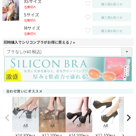
XSサイズ
再入荷お知らせ
在庫切れ
Sサイズ
再入荷お知らせ
在庫切れ
Mサイズ
再入荷お知らせ
在庫切れ
同時購入でシリコンブラがお得に買える♪
(
必
須
)
合わせ買いにオススメ
¥
14,300
¥
12,100
¥
14,300
¥
12,100
¥
13,20
税込
税込
税込
税込