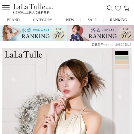
¥12,000以上購入で送料無料
BRAND
CATEGORY
NEW
SALE
RANKING
Anella
ミニドレス
vt-md-vt082518z3
商品番号
L.A.import
膝丈ドレス
ROBE de FLEURS
ロングドレス
Glossy
キャバヒール
DEA.
スーツ
ANIER.
アウター
ANGEL R
バッグ