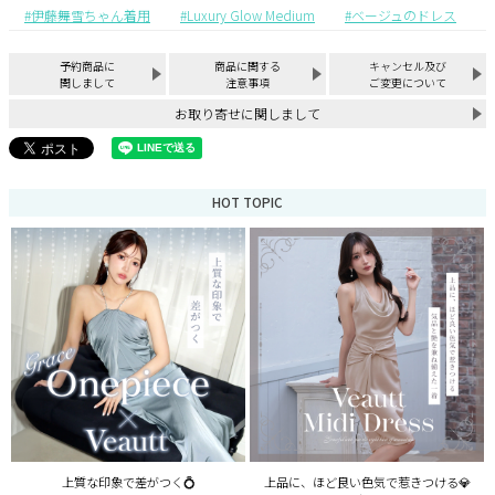
伊藤舞雪ちゃん着用
Luxury Glow Medium
ベージュのドレス
予約商品に
商品に関する
キャンセル及び
関しまして
注意事項
ご変更について
お取り寄せに関しまして
HOT TOPIC
上質な印象で差がつく💍
上品に、ほど良い色気で惹きつける💎