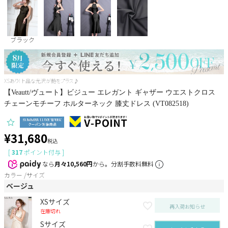
Pleaser
ブラック
XSあり!上品な光沢が艶をプラス♪
【Veautt/ヴュート】ビジュー エレガント ギャザー ウエストクロス
チェーンモチーフ ホルターネック 膝丈ドレス (VT082518)
¥
31,680
税込
[
317
ポイント付与 ]
なら
月々10,560円
から。分割手数料無料
カラー
サイズ
ベージュ
XSサイズ
再入荷お知らせ
在庫切れ
Sサイズ