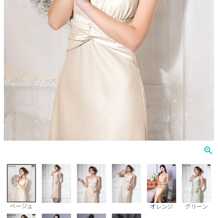
Veautt
ランジェリー
PURESS
コスプレ
Andy
水着
an
浴衣
GLAMOROUS
IRMA
JEAN MACLEAN
JENNNY
COMEX
ベージュ
オレンジ
グリーン
Rechercher