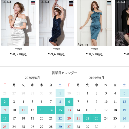
Veautt
Veautt
Veautt
28,380
29,480
30,580
28
営業日カレンダー
2026年8月
2026年9月
日
月
火
水
木
金
土
日
月
火
水
木
金
土
26
27
28
29
30
31
1
30
31
1
2
3
4
5
2
3
4
5
6
7
8
6
7
8
9
10
11
12
9
10
11
12
13
14
15
13
14
15
16
17
18
19
16
17
18
19
20
21
22
20
21
22
23
24
25
26
23
24
25
26
27
28
29
27
28
29
30
1
2
3