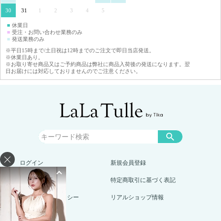
30
31
1
2
3
4
5
■
休業日
■
受注・お問い合わせ業務のみ
■
発送業務のみ
※平日15時まで/土日祝は12時までのご注文で即日当店発送。
※休業日あり。
※お取り寄せ商品又はご予約商品は弊社に商品入荷後の発送になります。翌
日お届けには対応しておりませんのでご注意ください。
ログイン
新規会員登録
お買い物ガイド
特定商取引に基づく表記
プライバシーポリシー
リアルショップ情報