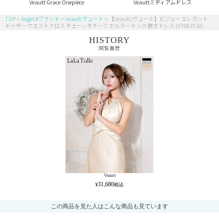
Veautt Grace Onepiece
Veauttミディアムドレス
TOP
Angel Rブランド
Veautt ヴュート
【Veautt/ヴュート】ビジュー エレガント
ギャザー ウエストクロス チェーンモチーフ ホルターネック 膝丈ドレス (VT082518)
HISTORY
閲覧履歴
Veautt
31,680
この商品を見た人はこんな商品も見ています