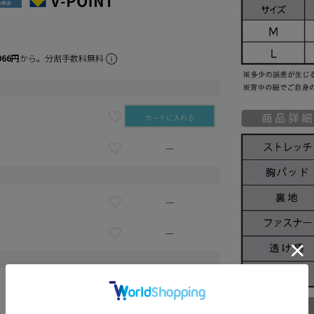
966円
から。分割手数料無料
カートに入れる
—
—
—
—