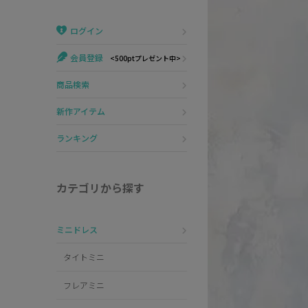
Veautt
ランジェリー
ログイン
PURESS
コスプレ
会員登録
<500ptプレゼント中>
Andy
水着
商品検索
an
浴衣
新作アイテム
GLAMOROUS
ランキング
IRMA
カテゴリから探す
JEAN MACLEAN
ミニドレス
JENNNY
タイトミニ
COMEX
フレアミニ
Rechercher