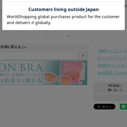
—
—
—
がお得に買える♪
高級キャバドレス
(
バースデードレス
必
須
白色(ホワイト)ド
)
お盆直前！Summer 
予約商品に
関しまして