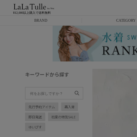
¥12,000以上購入で送料無料
BRAND
CATEGORY
Anella
ミニドレス
L.A.import
膝丈ドレス
ROBE de FLEURS
ロングドレス
キーワードから探す
Glossy
キャバヒール
DEA.
スーツ
先行予約アイテム
再入荷
ANIER.
アウター
即日発送
初夏の特別SALE
ANGEL R
バッグ
ゆいぴす