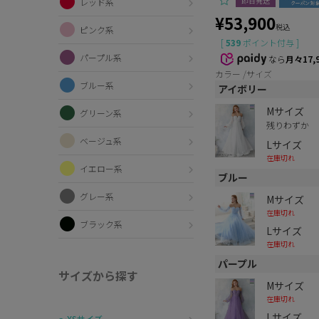
即日発送
レッド系
¥
53,900
税込
ピンク系
[
539
ポイント付与 ]
パープル系
なら
月々17,
カラー
サイズ
ブルー系
アイボリー
Mサイズ
グリーン系
残りわずか
ベージュ系
Lサイズ
在庫切れ
イエロー系
ブルー
グレー系
Mサイズ
在庫切れ
ブラック系
Lサイズ
在庫切れ
パープル
サイズから探す
Mサイズ
在庫切れ
Lサイズ
〜XSサイズ