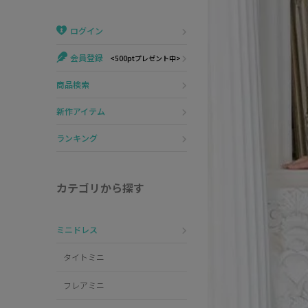
Veautt
ランジェリー
ログイン
PURESS
コスプレ
会員登録
<500ptプレゼント中>
Andy
水着
商品検索
an
浴衣
新作アイテム
GLAMOROUS
ランキング
IRMA
カテゴリから探す
JEAN MACLEAN
ミニドレス
JENNNY
タイトミニ
COMEX
フレアミニ
Rechercher