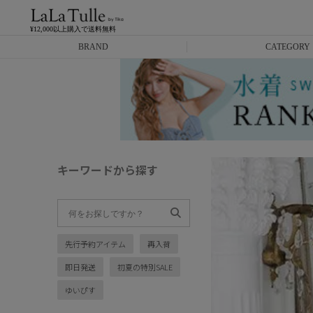
¥12,000以上購入で送料無料
BRAND
CATEGORY
Anella
ミニドレス
L.A.import
膝丈ドレス
ROBE de FLEURS
ロングドレス
キーワードから探す
Glossy
キャバヒール
DEA.
スーツ
先行予約アイテム
再入荷
ANIER.
アウター
即日発送
初夏の特別SALE
ANGEL R
バッグ
ゆいぴす