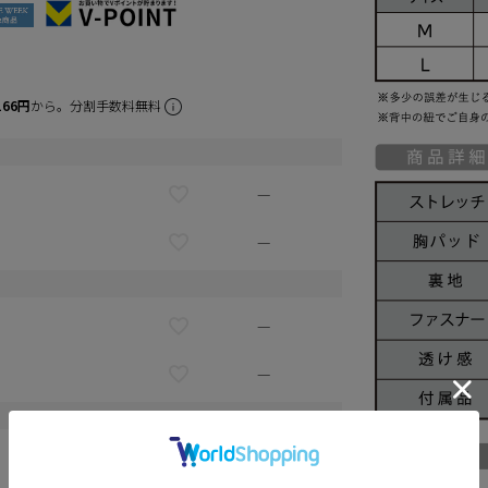
166円
から。分割手数料無料
—
—
—
—
カートに入れる