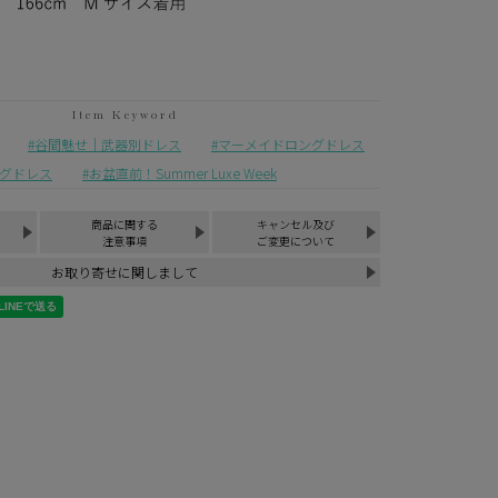
谷間魅せ｜武器別ドレス
マーメイドロングドレス
ングドレス
お盆直前！Summer Luxe Week
商品に関する
キャンセル及び
注意事項
ご変更について
お取り寄せに関しまして