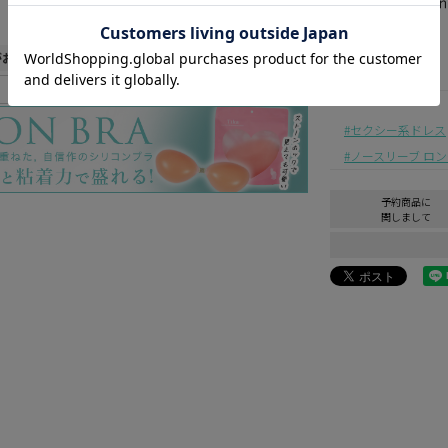
—
がお得に買える♪
(
必
須
セクシー系ドレス
)
ノースリーブ ロ
予約商品に
関しまして