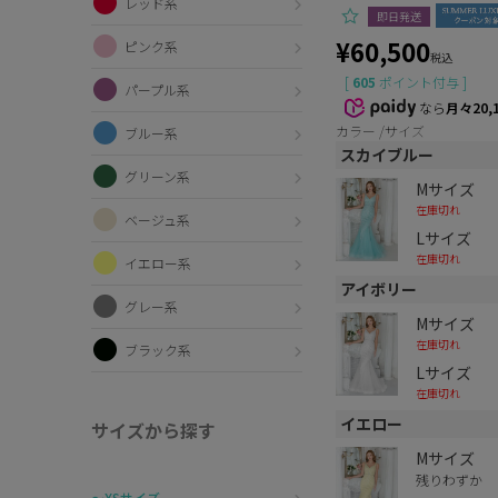
レッド系
即日発送
¥
60,500
ピンク系
税込
[
605
ポイント付与 ]
パープル系
なら
月々20,
カラー
サイズ
ブルー系
スカイブルー
グリーン系
Mサイズ
在庫切れ
ベージュ系
Lサイズ
在庫切れ
イエロー系
アイボリー
グレー系
Mサイズ
在庫切れ
ブラック系
Lサイズ
在庫切れ
イエロー
サイズから探す
Mサイズ
残りわずか
〜XSサイズ