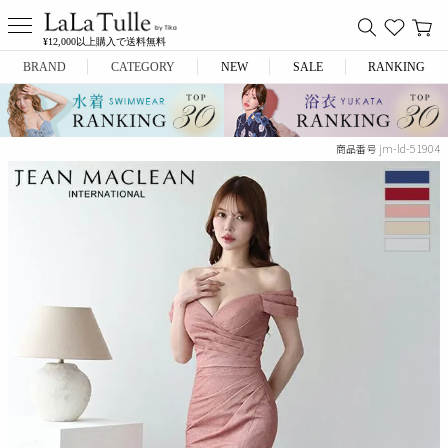
¥12,000以上購入で送料無料
BRAND
CATEGORY
NEW
SALE
RANKING
Anella
ミニドレス
jm-ld-51904
商品番号
L.A.import
膝丈ドレス
ROBE de FLEURS
ロングドレス
Glossy
キャバヒール
DEA.
スーツ
ANIER.
アウター
ANGEL R
バッグ