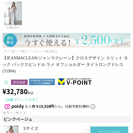
Pleaser
シルバー
Lサイズあり！大胆なバストカットが魅力的♪
【JEANMACLEAN/ジャンマクレーン】クロスデザイン スリット タ
ック バックスピンドル ラメ オフショルダー タイトロングドレス
(51904)
即日発送
¥
32,780
税込
[
328
ポイント付与 ]
なら
月々10,926円
から。分割手数料無料
カラー
サイズ
ピンクべージュ
Sサイズ
カートに入れる