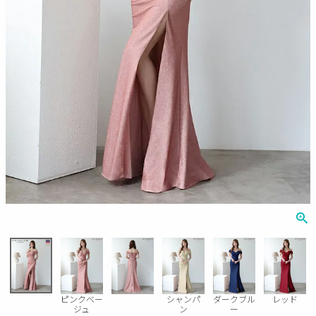
Veautt
ランジェリー
PURESS
コスプレ
Andy
水着
an
浴衣
GLAMOROUS
IRMA
JEAN MACLEAN
JENNNY
COMEX
ピンクべー
シャンパ
ダークブル
レッド
ジュ
ン
ー
Rechercher