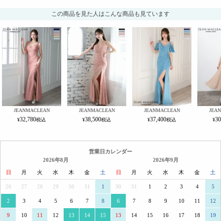
この商品を見た人はこんな商品も見ています
JEANMACLEAN
JEANMACLEAN
JEANMACLEAN
JEA
32,780
38,500
37,400
30
営業日カレンダー
2026年8月
2026年9月
日
月
火
水
木
金
土
日
月
火
水
木
金
土
26
27
28
29
30
31
1
30
31
1
2
3
4
5
2
3
4
5
6
7
8
6
7
8
9
10
11
12
9
10
11
12
13
14
15
13
14
15
16
17
18
19