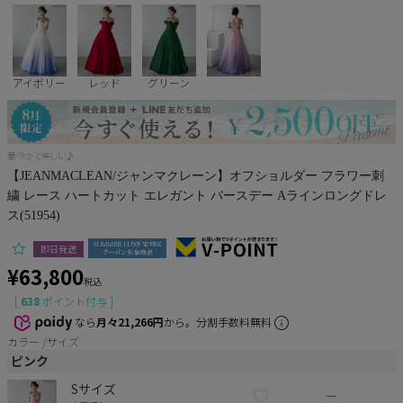
Pleaser
アイボリー
レッド
グリーン
華やかで美しい♪
【JEANMACLEAN/ジャンマクレーン】オフショルダー フラワー刺
繍 レース ハートカット エレガント バースデー Aラインロングドレ
ス(51954)
即日発送
¥
63,800
税込
[
638
ポイント付与 ]
なら
月々21,266円
から。分割手数料無料
カラー
サイズ
ピンク
Sサイズ
—