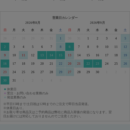
営業日カレンダー
2026年8月
2026年9月
日
月
火
水
木
金
土
日
月
火
水
木
金
土
26
27
28
29
30
31
1
30
31
1
2
3
4
5
2
3
4
5
6
7
8
6
7
8
9
10
11
12
9
10
11
12
13
14
15
13
14
15
16
17
18
19
16
17
18
19
20
21
22
20
21
22
23
24
25
26
23
24
25
26
27
28
29
27
28
29
30
1
2
3
30
31
1
2
3
4
5
■
休業日
■
受注・お問い合わせ業務のみ
■
発送業務のみ
※平日15時まで/土日祝は12時までのご注文で即日当店発送。
※休業日あり。
※お取り寄せ商品又はご予約商品は弊社に商品入荷後の発送になります。翌
日お届けには対応しておりませんのでご注意ください。