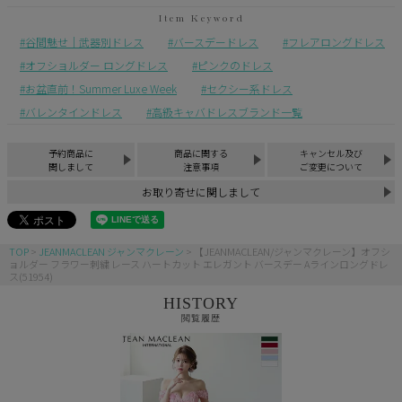
谷間魅せ｜武器別ドレス
バースデードレス
フレアロングドレス
オフショルダー ロングドレス
ピンクのドレス
お盆直前！Summer Luxe Week
セクシー系ドレス
バレンタインドレス
高級キャバドレスブランド一覧
予約商品に
商品に関する
キャンセル及び
関しまして
注意事項
ご変更について
お取り寄せに関しまして
TOP
JEANMACLEAN ジャンマクレーン
【JEANMACLEAN/ジャンマクレーン】オフシ
ョルダー フラワー刺繍 レース ハートカット エレガント バースデー Aラインロングドレ
ス(51954)
HISTORY
閲覧履歴