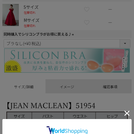
Sサイズ
—
在庫切れ
Mサイズ
—
在庫切れ
同時購入でシリコンブラがお得に買える♪
(
必
須
)
サイズ/詳細
イメージ
確認事項