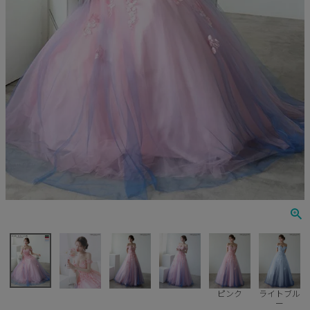
Veautt
ランジェリー
PURESS
コスプレ
Andy
水着
an
浴衣
GLAMOROUS
IRMA
JEAN MACLEAN
JENNNY
COMEX
ピンク
ライトブル
ー
Rechercher