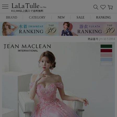
¥12,000以上購入で送料無料
BRAND
CATEGORY
NEW
SALE
RANKING
Anella
ミニドレス
jm-ld-51954
商品番号
L.A.import
膝丈ドレス
ROBE de FLEURS
ロングドレス
Glossy
キャバヒール
DEA.
スーツ
ANIER.
アウター
ANGEL R
バッグ