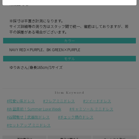
付属品 なし
※採寸は平置き計測になります。
サイズ詳細等の測り方はスタッフ間で統一、徹底はしておりますが、若
干の誤差がある場合がございます。
カラー
NAVY RED×PURPLE、BK GREEN×PURPLE
モデル
ゆりおさん/身長165cm/Sサイズ
可愛い系ドレス
フレアミニドレス
ツイードドレス
お盆直前！Summer Luxe Week
キャミソール ミニドレス
谷間魅せ｜武器別ドレス
チェック柄のドレス
セットアップ ミニドレス