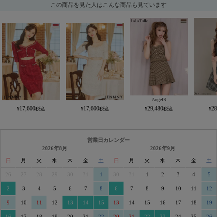
この商品を見た人はこんな商品も見ています
AngelR
17,600
17,600
29,480
28
営業日カレンダー
2026年8月
2026年9月
日
月
火
水
木
金
土
日
月
火
水
木
金
土
26
27
28
29
30
31
1
30
31
1
2
3
4
5
2
3
4
5
6
7
8
6
7
8
9
10
11
12
9
10
11
12
13
14
15
13
14
15
16
17
18
19
16
17
18
19
20
21
22
20
21
22
23
24
25
26