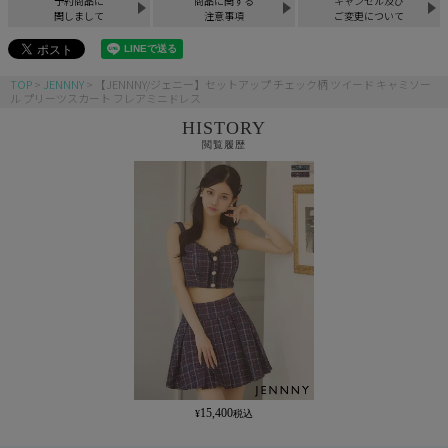
予約商品に
商品に関する
キャンセル及び
関しまして
注意事項
ご変更について
TOP
JENNNY
【JENNNY/ジェニー】セットアップ チェック柄 ツイード キャミソー
ル プリーツスカート フレアミニドレス
HISTORY
閲覧履歴
15,400