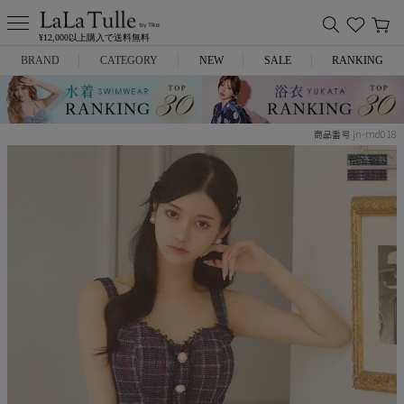
¥12,000以上購入で送料無料
BRAND
CATEGORY
NEW
SALE
RANKING
Anella
ミニドレス
jn-md018
商品番号
L.A.import
膝丈ドレス
ROBE de FLEURS
ロングドレス
Glossy
キャバヒール
DEA.
スーツ
ANIER.
アウター
ANGEL R
バッグ