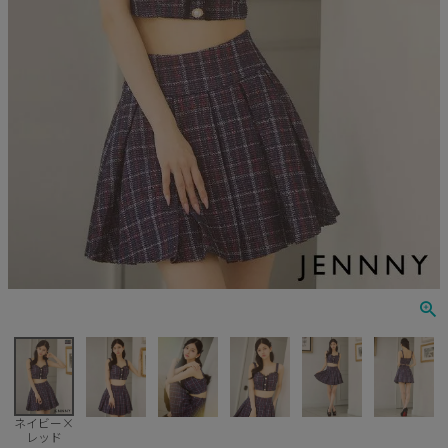
Veautt
ランジェリー
PURESS
コスプレ
Andy
水着
an
浴衣
GLAMOROUS
IRMA
JEAN MACLEAN
JENNNY
COMEX
ネイビー×
レッド
Rechercher