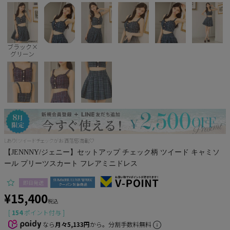
Pleaser
ブラック×
グリーン
Lあり!ツイードチェックがお洒落感満載♡
【JENNNY/ジェニー】セットアップ チェック柄 ツイード キャミソ
ール プリーツスカート フレアミニドレス
即日発送
¥
15,400
税込
[
154
ポイント付与 ]
なら
月々5,133円
から。分割手数料無料