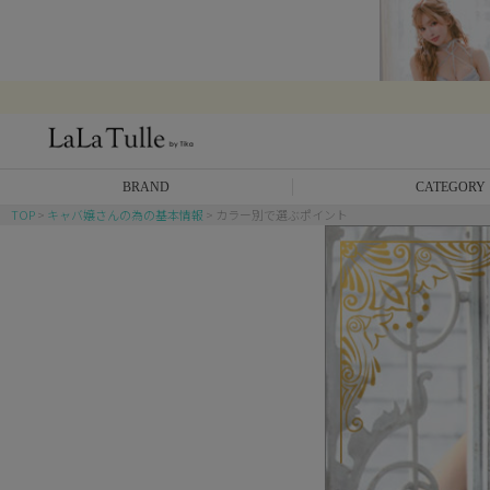
BRAND
CATEGORY
TOP
キャバ嬢さんの為の基本情報
カラー別で選ぶポイント
Anella
ミニドレス
L.A.import
膝丈ドレス
ROBE de FLEURS
ロングドレス
Glossy
キャバヒール
DEA.
スーツ