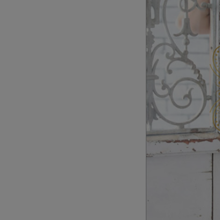
ANIER.
アウター
ANGEL R
バッグ
Veautt
ランジェリー
PURESS
コスプレ
Andy
水着
an
浴衣
GLAMOROUS
IRMA
JEAN MACLEAN
JENNNY