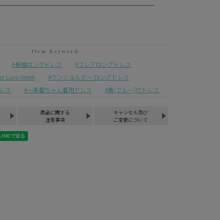
長袖ロングドレス
フレアロングドレス
Luxe Week
ワンショルダー ロングドレス
レス
一条響ちゃん着用ドレス
青(ブルー)のドレス
商品に関する
キャンセル及び
注意事項
ご変更について