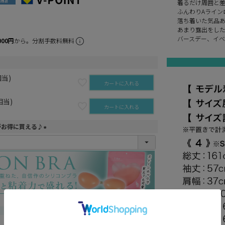
着るだけ周囲と
ふんわりAライン
落ち着いた気品
あまり露出をし
バースデー、イ
000円
から。分割手数料無料
相当)
カートに入れる
相当)
カートに入れる
がお得に買える♪
(
必
須
)