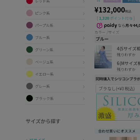
レッド系
¥
132,000
税込
ピンク系
[
1,320
ポイント付与 ]
パープル系
なら
月々44,
カラー
サイズ
ブルー系
ブルー
4(Sサイズ
グリーン系
残りわずか
ベージュ系
6(Mサイズ
残りわずか
イエロー系
同時購入でシリコンブラ
グレー系
ブラック系
サイズから探す
合わせ買いにオススメ
〜XSサイズ