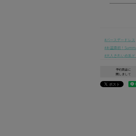
バースデードレス
お盆直前！Summer 
大人きれいめ系ド
予約商品に
関しまして