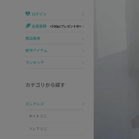
Veautt
ランジェリー
ログイン
PURESS
コスプレ
会員登録
<500ptプレゼント中>
Andy
水着
商品検索
an
浴衣
新作アイテム
GLAMOROUS
ランキング
IRMA
カテゴリから探す
JEAN MACLEAN
ミニドレス
JENNNY
タイトミニ
COMEX
フレアミニ
Rechercher