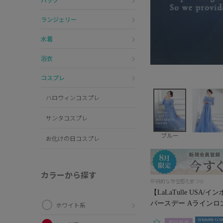
ランジェリー
水着
浴衣
コスプレ
ハロウィンコスプレ
サンタコスプレ
ブルー
お化けの日コスプレ
カラーから探す
圧倒的な存在感を放つ☆
【LaLaTulle US
バースデー Aラインロ
ホワイト系
即日発送