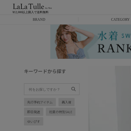
¥12,000以上購入で送料無料
BRAND
CATEGORY
Anella
ミニドレス
L.A.import
膝丈ドレス
ROBE de FLEURS
ロングドレス
キーワードから探す
Glossy
キャバヒール
DEA.
スーツ
先行予約アイテム
再入荷
ANIER.
アウター
即日発送
初夏の特別SALE
ANGEL R
バッグ
ゆいぴす