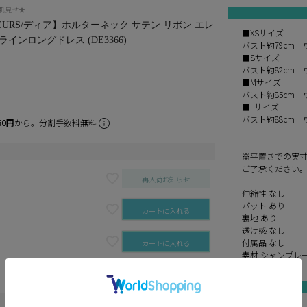
で肌見せ★
e FLEURS/ディア】ホルターネック サテン リボン エレ
■XSサイズ
インロングドレス (DE3366)
バスト約79cm 
■Sサイズ
バスト約82cm 
■Mサイズ
バスト約85cm 
■Lサイズ
バスト約88cm 
60円
から。分割手数料無料
※平置きでの実
ご了承ください
再入荷お知らせ
伸縮性 なし
パット あり
カートに入れる
裏地 あり
透け感 なし
付属品 なし
カートに入れる
素材 シャンブレ
カートに入れる