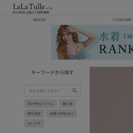
¥12,000以上購入で送料無料
BRAND
CATEGORY
Anella
ミニドレス
L.A.import
膝丈ドレス
ROBE de FLEURS
ロングドレス
キーワードから探す
Glossy
キャバヒール
DEA.
スーツ
先行予約アイテム
再入荷
ANIER.
アウター
即日発送
初夏の特別SALE
ANGEL R
バッグ
ゆいぴす