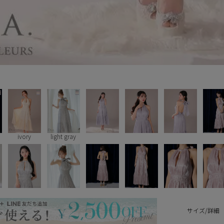
ivory
light gray
サイズ/詳細