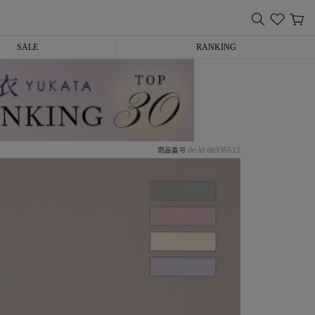
SALE
RANKING
de-ld-de3366z1
商品番号