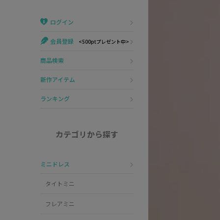
Veautt
ランジェリー
ログイン
PURESS
コスプレ
会員登録
<500ptプレゼント中>
Andy
水着
商品検索
an
浴衣
新作アイテム
GLAMOROUS
ランキング
IRMA
カテゴリから探す
JEAN MACLEAN
ミニドレス
JENNNY
タイトミニ
COMEX
フレアミニ
Rechercher