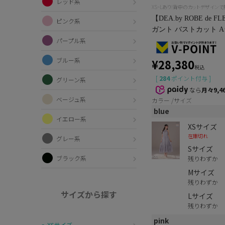
レッド系
XS~Lあり!背中のカットデザイン
【DEA.by ROBE d
ピンク系
ガント バストカット Aラ
パープル系
ブルー系
¥
28,380
税込
[
284
ポイント付与 ]
グリーン系
なら
月々9,4
ベージュ系
カラー
サイズ
blue
イエロー系
XSサイズ
在庫切れ
グレー系
Sサイズ
ブラック系
残りわずか
Mサイズ
残りわずか
サイズから探す
Lサイズ
残りわずか
pink
〜XSサイズ