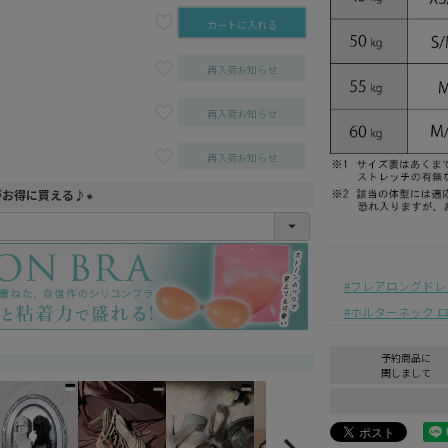
カートに入れる
再入荷お知らせ
再入荷お知らせ
再入荷お知らせ
がお得に買える♪
(
必
須
)
フレアロングドレ
ホルターネック 
予約商品に
関しまして