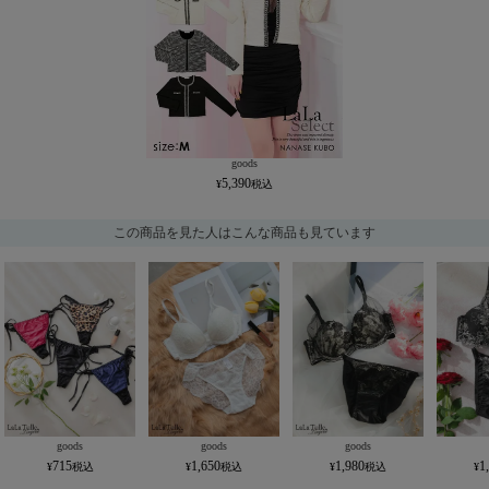
goods
5,390
この商品を見た人はこんな商品も見ています
goods
goods
goods
715
1,650
1,980
1