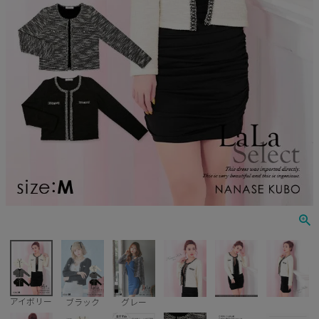
Veautt
ランジェリー
PURESS
コスプレ
Andy
水着
an
浴衣
GLAMOROUS
IRMA
JEAN MACLEAN
JENNNY
COMEX
アイボリー
ブラック
グレー
Rechercher