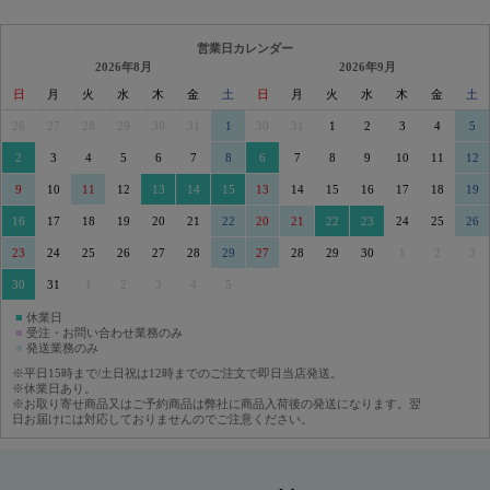
営業日カレンダー
2026年8月
2026年9月
日
月
火
水
木
金
土
日
月
火
水
木
金
土
26
27
28
29
30
31
1
30
31
1
2
3
4
5
2
3
4
5
6
7
8
6
7
8
9
10
11
12
9
10
11
12
13
14
15
13
14
15
16
17
18
19
16
17
18
19
20
21
22
20
21
22
23
24
25
26
23
24
25
26
27
28
29
27
28
29
30
1
2
3
30
31
1
2
3
4
5
■
休業日
■
受注・お問い合わせ業務のみ
■
発送業務のみ
※平日15時まで/土日祝は12時までのご注文で即日当店発送。
※休業日あり。
※お取り寄せ商品又はご予約商品は弊社に商品入荷後の発送になります。翌
日お届けには対応しておりませんのでご注意ください。