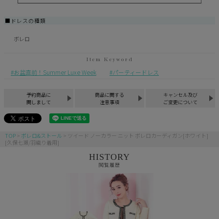
■ドレスの種類
ボレロ
お盆直前！Summer Luxe Week
パーティードレス
予約商品に
商品に関する
キャンセル及び
関しまして
注意事項
ご変更について
TOP
ボレロ&ストール
ツイード ノーカラー ニット ボレロカーディガン[ホワイト]
[久保七瀬/羽織り着用]
HISTORY
閲覧履歴