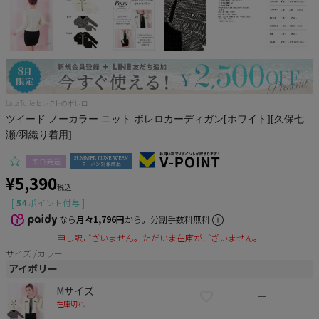
Pleaser
LaLaTulleセレクトのボレロ！
ツイード ノーカラー ニット ボレロカーディガン[ホワイト][久保七
瀬/羽織り着用]
即日発送
¥
5,390
税込
[
54
ポイント付与 ]
なら
月々1,796円
から。分割手数料無料
申し訳ございません。ただいま在庫がございません。
サイズ
カラー
アイボリー
Mサイズ
—
在庫切れ