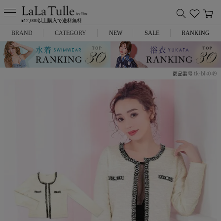
¥12,000以上購入で送料無料
BRAND
CATEGORY
NEW
SALE
RANKING
Anella
ミニドレス
tk-blk049
商品番号
L.A.import
膝丈ドレス
ROBE de FLEURS
ロングドレス
Glossy
キャバヒール
DEA.
スーツ
ANIER.
アウター
ANGEL R
バッグ