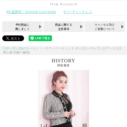
お盆直前！Summer Luxe Week
パーティードレス
予約商品に
商品に関する
キャンセル及び
関しまして
注意事項
ご変更について
TOP
ボレロ&ストール
ノーカラー パール ニット ボレロカーディガン[ホワイト][久
保七瀬/羽織り着用]
HISTORY
閲覧履歴