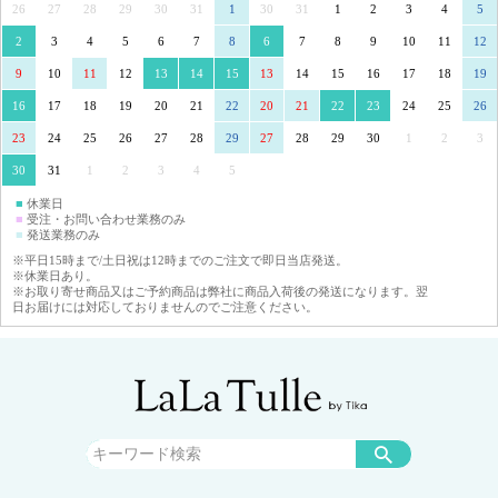
26
27
28
29
30
31
1
30
31
1
2
3
4
5
2
3
4
5
6
7
8
6
7
8
9
10
11
12
9
10
11
12
13
14
15
13
14
15
16
17
18
19
16
17
18
19
20
21
22
20
21
22
23
24
25
26
23
24
25
26
27
28
29
27
28
29
30
1
2
3
30
31
1
2
3
4
5
■
休業日
■
受注・お問い合わせ業務のみ
■
発送業務のみ
※平日15時まで/土日祝は12時までのご注文で即日当店発送。
※休業日あり。
※お取り寄せ商品又はご予約商品は弊社に商品入荷後の発送になります。翌
日お届けには対応しておりませんのでご注意ください。