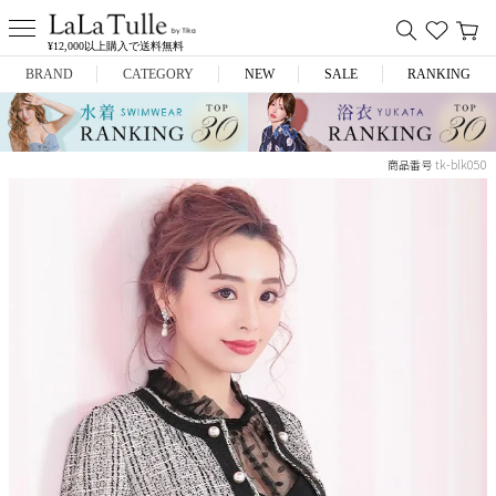
¥12,000以上購入で送料無料
BRAND
CATEGORY
NEW
SALE
RANKING
Anella
ミニドレス
tk-blk050
商品番号
L.A.import
膝丈ドレス
ROBE de FLEURS
ロングドレス
Glossy
キャバヒール
DEA.
スーツ
ANIER.
アウター
ANGEL R
バッグ