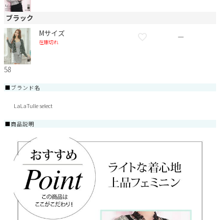
ブラック
Mサイズ
—
在庫切れ
58
■ブランド名
LaLaTulle select
■商品説明