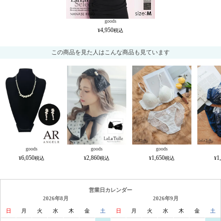
goods
4,950
この商品を見た人はこんな商品も見ています
goods
goods
goods
6,050
2,860
1,650
1
営業日カレンダー
2026年8月
2026年9月
日
月
火
水
木
金
土
日
月
火
水
木
金
土