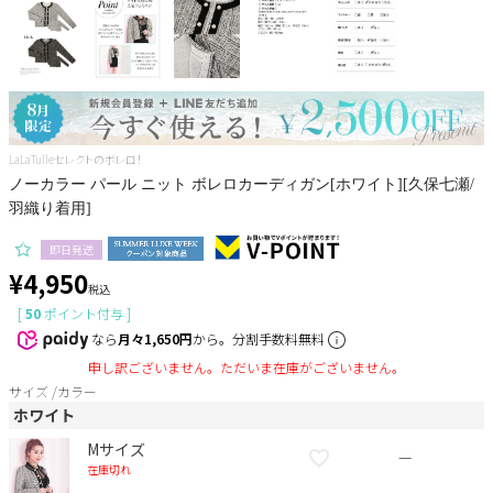
Pleaser
LaLaTulleセレクトのボレロ！
ノーカラー パール ニット ボレロカーディガン[ホワイト][久保七瀬/
羽織り着用]
即日発送
¥
4,950
税込
[
50
ポイント付与 ]
なら
月々1,650円
から。分割手数料無料
申し訳ございません。ただいま在庫がございません。
サイズ
カラー
ホワイト
Mサイズ
—
在庫切れ