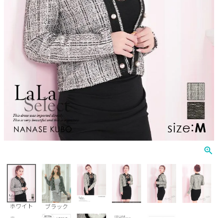
Veautt
ランジェリー
PURESS
コスプレ
Andy
水着
an
浴衣
GLAMOROUS
IRMA
JEAN MACLEAN
JENNNY
COMEX
ホワイト
ブラック
Rechercher