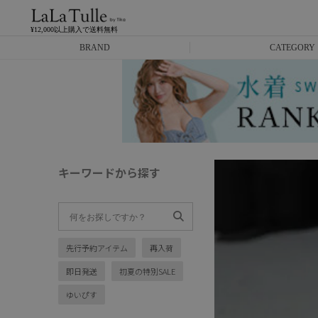
¥12,000以上購入で送料無料
BRAND
CATEGORY
Anella
ミニドレス
L.A.import
膝丈ドレス
ROBE de FLEURS
ロングドレス
キーワードから探す
Glossy
キャバヒール
DEA.
スーツ
先行予約アイテム
再入荷
ANIER.
アウター
即日発送
初夏の特別SALE
ANGEL R
バッグ
ゆいぴす