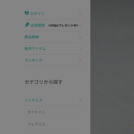
Veautt
ランジェリー
ログイン
PURESS
コスプレ
会員登録
<500ptプレゼント中>
Andy
水着
商品検索
an
浴衣
新作アイテム
GLAMOROUS
ランキング
IRMA
カテゴリから探す
JEAN MACLEAN
ミニドレス
JENNNY
タイトミニ
COMEX
フレアミニ
Rechercher