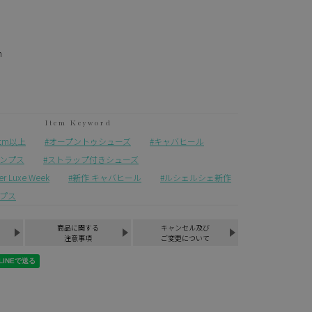
m
3cm以上
オープントゥシューズ
キャバヒール
ンプス
ストラップ付きシューズ
Luxe Week
新作 キャバヒール
ルシェルシェ新作
プス
商品に関する
キャンセル及び
注意事項
ご変更について