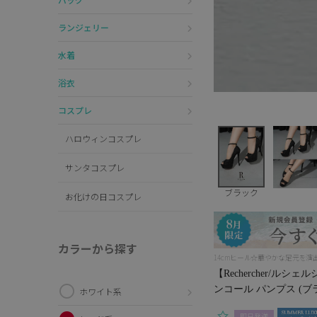
ランジェリー
水着
浴衣
コスプレ
ハロウィンコスプレ
サンタコスプレ
ブラック
お化けの日コスプレ
カラーから探す
14cmヒール☆華やかな足元を演
【Rechercher/
ンコール パンプス (ブ
ホワイト系
即日発送