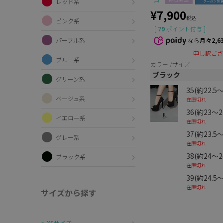
レッド系
¥
7,900
税込
ピンク系
[
79
ポイント付与 ]
パープル系
なら
月々2,6
申し訳ござ
ブルー系
カラー
サイズ
ブラック
グリーン系
35(約22.5
ベージュ系
在庫切れ
36(約23～2
イエロー系
在庫切れ
37(約23.5
グレー系
在庫切れ
38(約24～2
ブラック系
在庫切れ
39(約24.5
在庫切れ
サイズから探す
〜XSサイズ