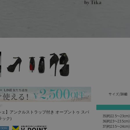
サイズ/詳細
出！
ルシェルシェ】アンクルストラップ付き オープントゥ スパ
35(約22.5～23cm)
ラック)
36(約23～23.5cm)
37(約23.5～24cm)