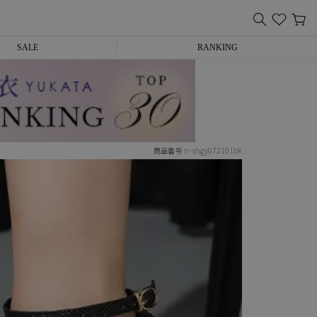
SALE
RANKING
rr-shgy072101bk
商品番号