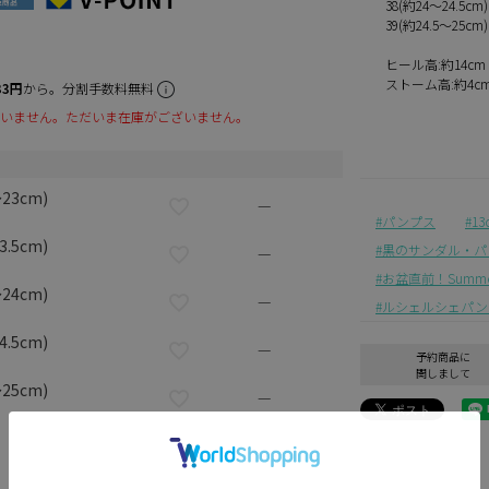
38(約24～24.5cm)
39(約24.5～25cm)
ヒール高:約14cm
ストーム高:約4c
33円
から。分割手数料無料
いません。ただいま在庫がございません。
～23cm)
—
パンプス
1
3.5cm)
黒のサンダル・パ
—
お盆直前！Summer 
～24cm)
—
ルシェルシェパン
4.5cm)
—
予約商品に
関しまして
～25cm)
—