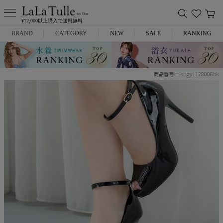
¥12,000以上購入で送料無料
BRAND
CATEGORY
NEW
SALE
RANKING
Anella
ミニドレス
rr-shgy1128006bk
商品番号
L.A.import
膝丈ドレス
ROBE de FLEURS
ロングドレス
Glossy
キャバヒール
DEA.
スーツ
ANIER.
アウター
ANGEL R
バッグ