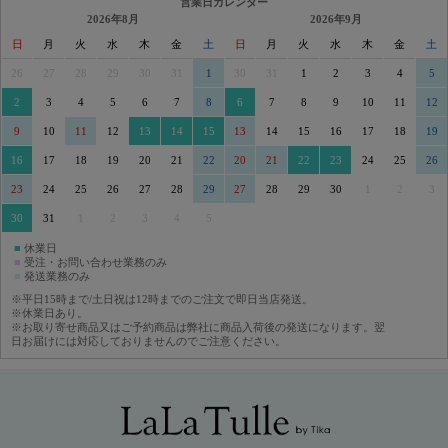
営業日カレンダー
2026年8月
2026年9月
日
月
火
水
木
金
土
日
月
火
水
木
金
土
26
27
28
29
30
31
1
30
31
1
2
3
4
5
2
3
4
5
6
7
8
6
7
8
9
10
11
12
9
10
11
12
13
14
15
13
14
15
16
17
18
19
16
17
18
19
20
21
22
20
21
22
23
24
25
26
23
24
25
26
27
28
29
27
28
29
30
1
2
3
30
31
1
2
3
4
5
■
休業日
■
受注・お問い合わせ業務のみ
■
発送業務のみ
※平日15時まで/土日祝は12時までのご注文で即日当店発送。
※休業日あり。
※お取り寄せ商品又はご予約商品は弊社に商品入荷後の発送になります。翌
日お届けには対応しておりませんのでご注意ください。