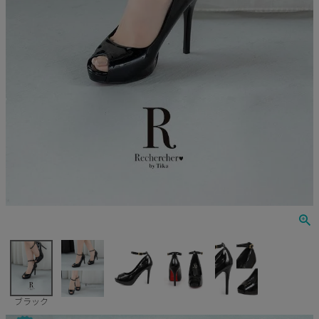
Veautt
ランジェリー
PURESS
コスプレ
Andy
水着
an
浴衣
GLAMOROUS
IRMA
JEAN MACLEAN
JENNNY
COMEX
ブラック
Rechercher