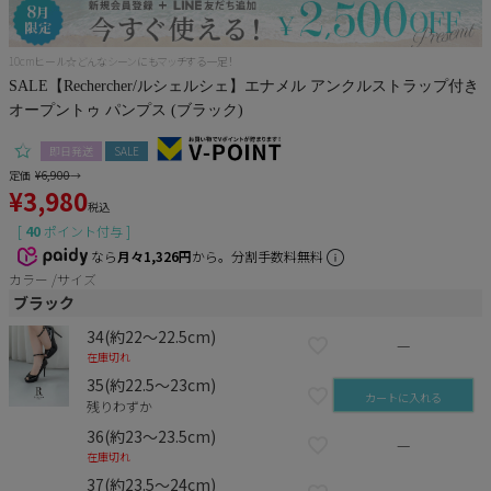
Pleaser
10cmヒール☆どんなシーンにもマッチする一足！
SALE【Rechercher/ルシェルシェ】エナメル アンクルストラップ付き
オープントゥ パンプス (ブラック)
即日発送
SALE
定価
¥
6,900
→
¥
3,980
税込
[
40
ポイント付与 ]
なら
月々1,326円
から。分割手数料無料
カラー
サイズ
ブラック
34(約22～22.5cm)
—
在庫切れ
35(約22.5～23cm)
カートに入れる
残りわずか
36(約23～23.5cm)
—
在庫切れ
37(約23.5～24cm)