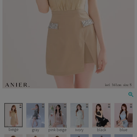
Veautt
ランジェリー
PURESS
コスプレ
Andy
水着
an
浴衣
GLAMOROUS
IRMA
JEAN MACLEAN
JENNNY
COMEX
beige
gray
pink beige
ivory
black
blue
Rechercher