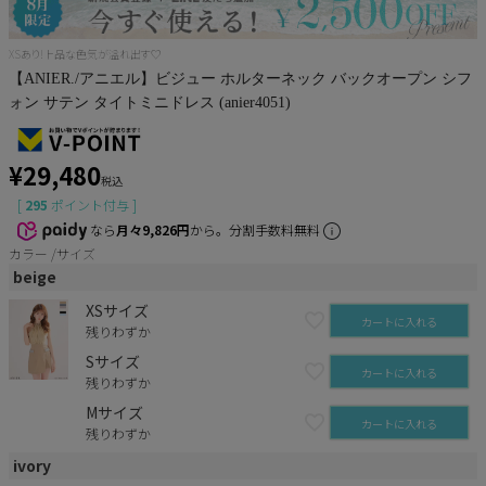
XSあり!上品な色気が溢れ出す♡
【ANIER./アニエル】ビジュー ホルターネック バックオープン シフ
ォン サテン タイトミニドレス (anier4051)
¥
29,480
税込
[
295
ポイント付与 ]
なら
月々9,826円
から。分割手数料無料
カラー
サイズ
beige
XSサイズ
カートに入れる
残りわずか
Sサイズ
カートに入れる
残りわずか
Mサイズ
カートに入れる
残りわずか
ivory