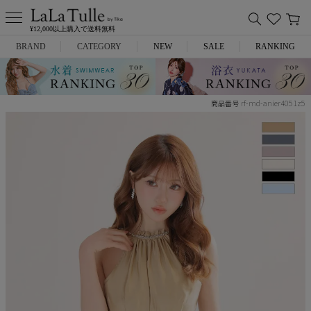
¥12,000以上購入で送料無料
BRAND
CATEGORY
NEW
SALE
RANKING
Anella
ミニドレス
rf-md-anier4051z5
商品番号
L.A.import
膝丈ドレス
ROBE de FLEURS
ロングドレス
Glossy
キャバヒール
DEA.
スーツ
ANIER.
アウター
ANGEL R
バッグ