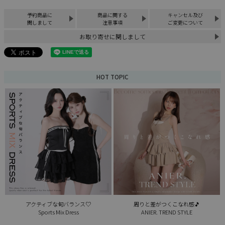
予約商品に
商品に関する
キャンセル及び
関しまして
注意事項
ご変更について
お取り寄せに関しまして
HOT TOPIC
アクティブな旬バランス♡
周りと差がつくこなれ感🎵
Sports Mix Dress
ANIER. TREND STYLE