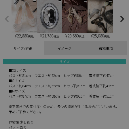
¥
22,880
¥
21,780
¥
20,680
¥
25,080
税込
税込
税込
税込
サイズ/詳細
イメージ
確認事項
サイズ
■XSサイズ
バスト約81cm ウエスト約62cm ヒップ約86cm 着丈脇下約47cm
■Sサイズ
バスト約84cm ウエスト約65cm ヒップ約89cm 着丈脇下約49cm
■Mサイズ
バスト約87cm ウエスト約68cm ヒップ約92cm 着丈脇下約51cm
※平置きでの実寸採寸のため、多少の誤差が生じる場合がございます。
予めご了承ください。
伸縮性 少しあり
パット あり