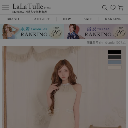
¥12,000以上購入で送料無料
BRAND
CATEGORY
NEW
SALE
RANKING
Anella
ミニドレス
rf-md-anier4057z1
商品番号
L.A.import
膝丈ドレス
ROBE de FLEURS
ロングドレス
Glossy
キャバヒール
DEA.
スーツ
ANIER.
アウター
ANGEL R
バッグ