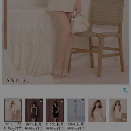
Veautt
ランジェリー
PURESS
コスプレ
Andy
水着
an
浴衣
GLAMOROUS
IRMA
JEAN MACLEAN
JENNNY
COMEX
ivory【8月
gray【8月
black【8月
blue【8月
中旬入荷予
中旬入荷予
中旬入荷予
中旬入荷予
Rechercher