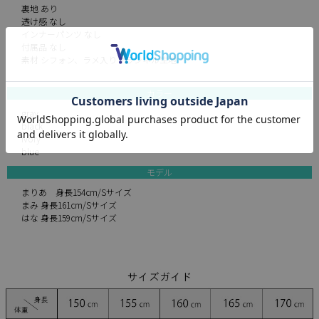
裏地 あり
透け感 なし
インナーパンツ なし
付属品 なし
素材 シフォン、ラメ入りフランネル生地
カラー
gray
black
ivory
blue
モデル
まりあ 身長154cm/Sサイズ
まみ 身長161cm/Sサイズ
はな 身長159cm/Sサイズ