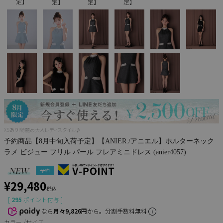
定】
定】
定】
定】
Pleaser
XSあり!綺麗め大人レディスタイル♪
予約商品【8月中旬入荷予定】【ANIER./アニエル】ホルターネック
ラメ ビジュー フリル パール フレアミニドレス (anier4057)
予約
¥
29,480
税込
[
295
ポイント付与 ]
なら
月々9,826円
から。分割手数料無料
カラー
サイズ