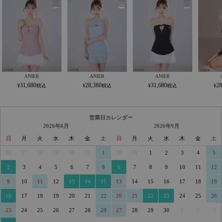
ANIER
ANIER
ANIER
31,680
28,380
31,680
28
営業日カレンダー
2026年8月
2026年9月
日
月
火
水
木
金
土
日
月
火
水
木
金
土
26
27
28
29
30
31
1
30
31
1
2
3
4
5
2
3
4
5
6
7
8
6
7
8
9
10
11
12
9
10
11
12
13
14
15
13
14
15
16
17
18
19
16
17
18
19
20
21
22
20
21
22
23
24
25
26
23
24
25
26
27
28
29
27
28
29
30
1
2
3