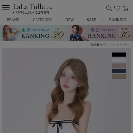
¥12,000以上購入で送料無料
BRAND
CATEGORY
NEW
SALE
RANKING
Anella
ミニドレス
rf-md-anier4066z1
商品番号
L.A.import
膝丈ドレス
ROBE de FLEURS
ロングドレス
Glossy
キャバヒール
DEA.
スーツ
ANIER.
アウター
ANGEL R
バッグ