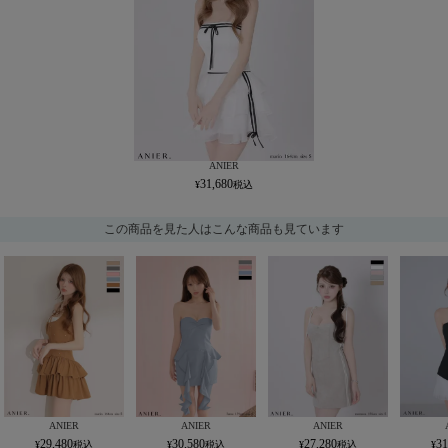
ANIER
31,680
この商品を見た人はこんな商品も見ています
ANIER
ANIER
ANIER
29,480
30,580
27,280
31