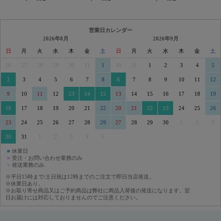
営業日カレンダー
2026年8月
2026年9月
日
月
火
水
木
金
土
日
月
火
水
木
金
土
26
27
28
29
30
31
1
30
31
1
2
3
4
5
2
3
4
5
6
7
8
6
7
8
9
10
11
12
9
10
11
12
13
14
15
13
14
15
16
17
18
19
16
17
18
19
20
21
22
20
21
22
23
24
25
26
23
24
25
26
27
28
29
27
28
29
30
1
2
3
30
31
1
2
3
4
5
■
休業日
■
受注・お問い合わせ業務のみ
■
発送業務のみ
※平日15時まで/土日祝は12時までのご注文で即日当店発送。
※休業日あり。
※お取り寄せ商品又はご予約商品は弊社に商品入荷後の発送になります。翌
日お届けには対応しておりませんのでご注意ください。