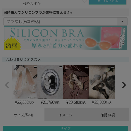
カートに入れる
残りわずか
同時購入でシリコンブラがお得に買える♪
(
必
須
)
合わせ買いにオススメ
¥
22,880
¥
21,780
¥
20,680
¥
25,080
税込
税込
税込
税込
サイズ/詳細
イメージ
確認事項
サイズ