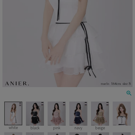
Veautt
ランジェリー
PURESS
コスプレ
Andy
水着
an
浴衣
GLAMOROUS
IRMA
JEAN MACLEAN
JENNNY
COMEX
white
black
pink
navy
beige
Rechercher