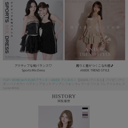
アクティブな旬バランス♡
周りと差がつくこなれ感🎵
Sports Mix Dress
ANIER. TREND STYLE
TOP
ROBE de FLEURSブランド
ANIER. アニエル
【ANIER./アニエル】パイピングリ
ボン バイカラー ベアトップ セットアップ シフォン ティアードフリル フレアミニドレス
(anier4066)
HISTORY
閲覧履歴