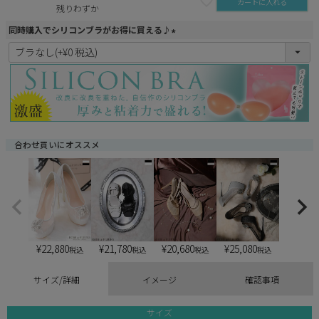
カートに入れる
残りわずか
同時購入でシリコンブラがお得に買える♪
(
必
須
)
合わせ買いにオススメ
¥
22,880
¥
21,780
¥
20,680
¥
25,080
税込
税込
税込
税込
サイズ/詳細
イメージ
確認事項
サイズ