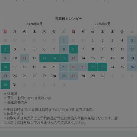
営業日カレンダー
2026年8月
2026年9月
日
月
火
水
木
金
土
日
月
火
水
木
金
土
26
27
28
29
30
31
1
30
31
1
2
3
4
5
2
3
4
5
6
7
8
6
7
8
9
10
11
12
9
10
11
12
13
14
15
13
14
15
16
17
18
19
16
17
18
19
20
21
22
20
21
22
23
24
25
26
23
24
25
26
27
28
29
27
28
29
30
1
2
3
30
31
1
2
3
4
5
■
休業日
■
受注・お問い合わせ業務のみ
■
発送業務のみ
※平日15時まで/土日祝は12時までのご注文で即日当店発送。
※休業日あり。
※お取り寄せ商品又はご予約商品は弊社に商品入荷後の発送になります。翌
日お届けには対応しておりませんのでご注意ください。