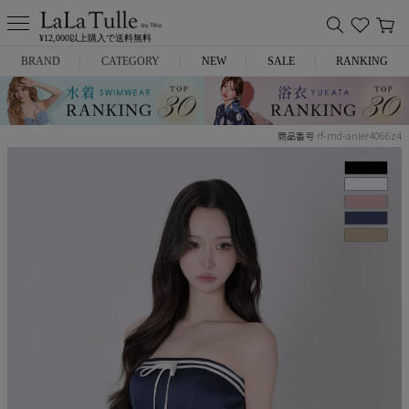
¥12,000以上購入で送料無料
BRAND
CATEGORY
NEW
SALE
RANKING
Anella
ミニドレス
rf-md-anier4066z4
商品番号
L.A.import
膝丈ドレス
ROBE de FLEURS
ロングドレス
Glossy
キャバヒール
DEA.
スーツ
ANIER.
アウター
ANGEL R
バッグ