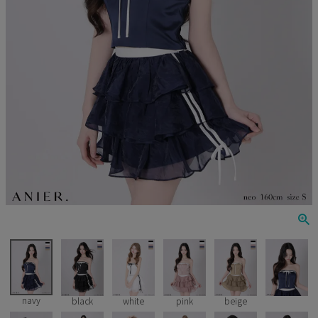
Veautt
ランジェリー
PURESS
コスプレ
Andy
水着
an
浴衣
GLAMOROUS
IRMA
JEAN MACLEAN
JENNNY
COMEX
navy
black
white
pink
beige
Rechercher