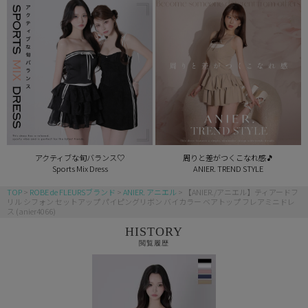
アクティブな旬バランス♡
周りと差がつくこなれ感🎵
Sports Mix Dress
ANIER. TREND STYLE
TOP
ROBE de FLEURSブランド
ANIER. アニエル
【ANIER./アニエル】ティアードフ
リル シフォン セットアップ パイピングリボン バイカラー ベアトップ フレアミニドレ
ス (anier4066)
HISTORY
閲覧履歴