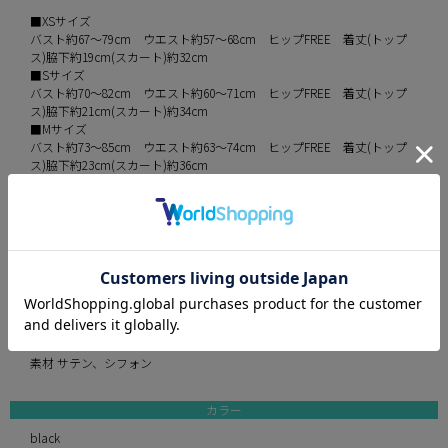
■XSサイズ
バスト約67～79cm ウエスト約57～68cm ヒップFREE 着丈(トップ
ス)脇下約19cm(スカート)約32cm
■Sサイズ
バスト約70～82cm ウエスト約60～71cm ヒップFREE 着丈(トップ
ス)脇下約21cm(スカート)約34cm
■Mサイズ
バスト約73～85cm ウエスト約63～74cm ヒップFREE 着丈(トップ
ス)脇下約23cm(スカート)約36cm
※平置きでの実寸採寸のため、多少の誤差が生じる場合がございます。
予めご了承ください。
伸縮性 なし
パット あり
裏地 あり
透け感 なし
インナーパンツ なし
付属品 なし
素材 サテン、シフォン
カラー
black