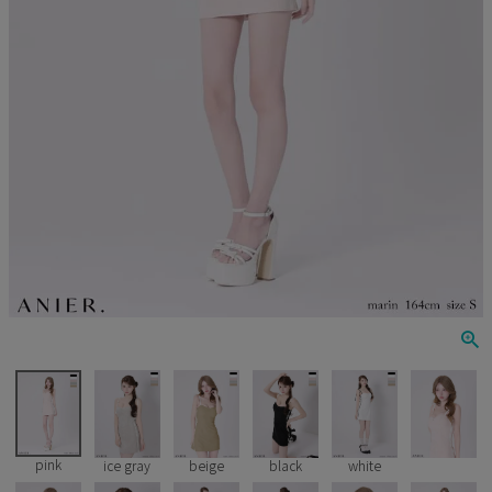
Veautt
ランジェリー
PURESS
コスプレ
Andy
水着
an
浴衣
GLAMOROUS
IRMA
JEAN MACLEAN
JENNNY
COMEX
pink
ice gray
beige
black
white
Rechercher