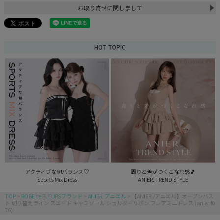
お取り寄せに関しまして
HOT TOPIC
アクティブな旬バランス♡
周りと差がつくこなれ感🎵
Sports Mix Dress
ANIER. TREND STYLE
TOP
ROBE de FLEURSブランド
ANIER. アニエル
【ANIER./アニエル】オープンバス
ト 切り替えライン スエード キャミソール ショルダーリボン フレアミニドレス (anier40
76)