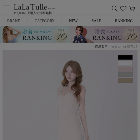
¥12,000以上購入で送料無料
BRAND
CATEGORY
NEW
SALE
RANKING
Anella
ミニドレス
rf-md-anier4076z1
商品番号
L.A.import
膝丈ドレス
ROBE de FLEURS
ロングドレス
Glossy
キャバヒール
DEA.
スーツ
ANIER.
アウター
ANGEL R
バッグ