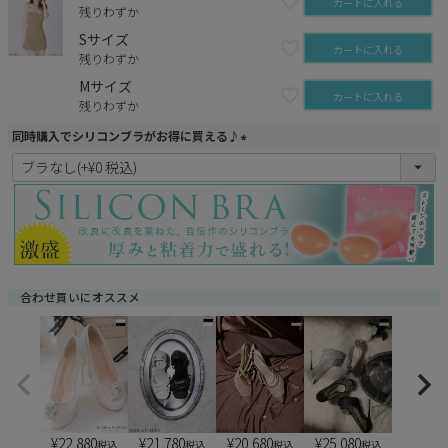
カートに入れる
残りわずか
Sサイズ
カートに入れる
残りわずか
Mサイズ
カートに入れる
残りわずか
同時購入でシリコンブラがお得に買える♪
(
必
須
)
合わせ買いにオススメ
¥
22,880
¥
21,780
¥
20,680
¥
25,080
税込
税込
税込
税込