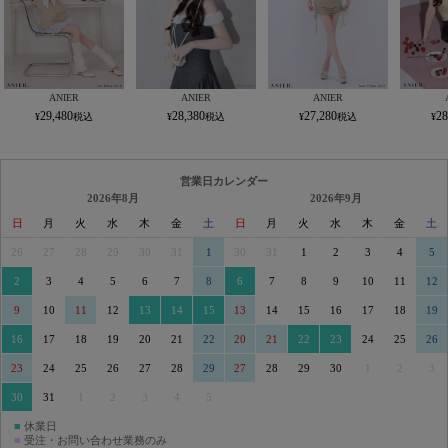
ANIER
ANIER
ANIER
29,480
28,380
27,280
28
営業日カレンダー
2026年8月
2026年9月
日
月
火
水
木
金
土
日
月
火
水
木
金
土
26
27
28
29
30
31
1
30
31
1
2
3
4
5
2
3
4
5
6
7
8
6
7
8
9
10
11
12
9
10
11
12
13
14
15
13
14
15
16
17
18
19
16
17
18
19
20
21
22
20
21
22
23
24
25
26
23
24
25
26
27
28
29
27
28
29
30
1
2
3
30
31
1
2
3
4
5
■
休業日
■
受注・お問い合わせ業務のみ