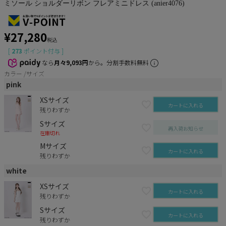
ミソール ショルダーリボン フレアミニドレス (anier4076)
¥
27,280
税込
[
273
ポイント付与 ]
なら
月々9,093円
から。分割手数料無料
カラー
サイズ
pink
XSサイズ
カートに入れる
残りわずか
Sサイズ
再入荷お知らせ
在庫切れ
Mサイズ
カートに入れる
残りわずか
white
XSサイズ
カートに入れる
残りわずか
Sサイズ
カートに入れる
残りわずか