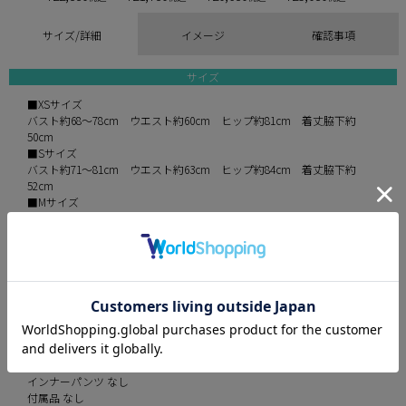
サイズ/詳細
イメージ
確認事項
サイズ
■XSサイズ
バスト約68～78cm ウエスト約60cm ヒップ約81cm 着丈脇下約
50cm
■Sサイズ
バスト約71～81cm ウエスト約63cm ヒップ約84cm 着丈脇下約
52cm
■Mサイズ
バスト約74～84cm ウエスト約66cm ヒップ約87cm 着丈脇下約
54cm
※平置きでの実寸採寸のため、多少の誤差が生じる場合がございます。
予めご了承ください。
伸縮性 なし
パット あり
裏地 あり
透け感 なし
インナーパンツ なし
付属品 なし