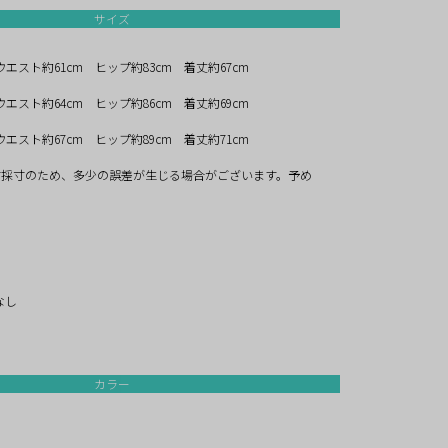
サイズ
ウエスト約61cm ヒップ約83cm 着丈約67cm
ウエスト約64cm ヒップ約86cm 着丈約69cm
ウエスト約67cm ヒップ約89cm 着丈約71cm
寸採寸のため、多少の誤差が生じる場合がございます。予め
。
なし
カラー