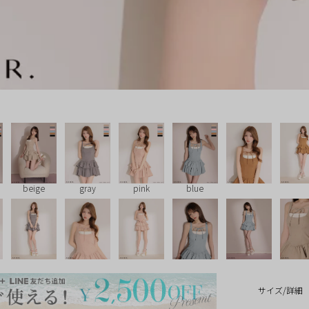
beige
gray
pink
blue
サイズ/詳細