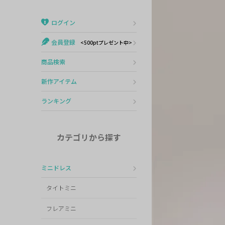
Veautt
ランジェリー
ログイン
PURESS
コスプレ
会員登録
<500ptプレゼント中>
Andy
水着
商品検索
an
浴衣
新作アイテム
GLAMOROUS
ランキング
IRMA
カテゴリから探す
JEAN MACLEAN
ミニドレス
JENNNY
タイトミニ
COMEX
フレアミニ
Rechercher