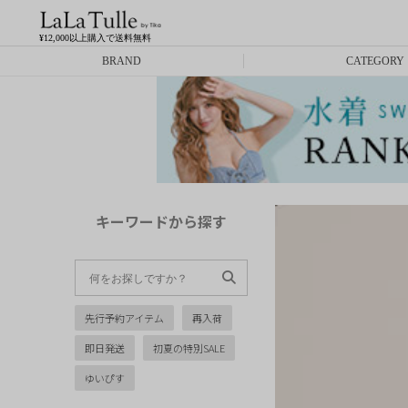
¥12,000以上購入で送料無料
BRAND
CATEGORY
Anella
ミニドレス
L.A.import
膝丈ドレス
ROBE de FLEURS
ロングドレス
キーワードから探す
Glossy
キャバヒール
DEA.
スーツ
先行予約アイテム
再入荷
ANIER.
アウター
即日発送
初夏の特別SALE
ANGEL R
バッグ
ゆいぴす