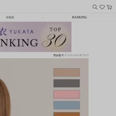
SALE
RANKING
rf-md-anier4079z3
商品番号