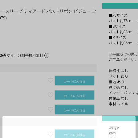
】ノースリーブ ティアード バストリボン ビジュー フ
■XSサイズ
79)
バスト約77cm 
■Sサイズ
バスト約80cm 
■Mサイズ
バスト約83cm 
※平置きでの実
26円
から。分割手数料無料
ご了承ください
伸縮性 なし
パット あり
カートに入れる
裏地 あり
透け感 なし
インナーパンツ 
カートに入れる
付属品 なし
素材 ツイル
カートに入れる
beige
gray
カートに入れる