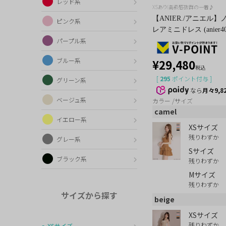
レッド系
XSあり!高級感抜群の一着♪
【ANIER./アニエル
ピンク系
レアミニドレス (anier40
パープル系
ブルー系
¥
29,480
税込
[
295
ポイント付与 ]
グリーン系
なら
月々9,8
ベージュ系
カラー
サイズ
camel
イエロー系
XSサイズ
残りわずか
グレー系
Sサイズ
ブラック系
残りわずか
Mサイズ
残りわずか
サイズから探す
beige
XSサイズ
残りわずか
〜XSサイズ