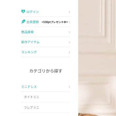
Veautt
ランジェリー
ログイン
PURESS
コスプレ
会員登録
<500ptプレゼント中>
Andy
水着
商品検索
an
浴衣
新作アイテム
GLAMOROUS
ランキング
IRMA
カテゴリから探す
JEAN MACLEAN
ミニドレス
JENNNY
タイトミニ
COMEX
フレアミニ
Rechercher