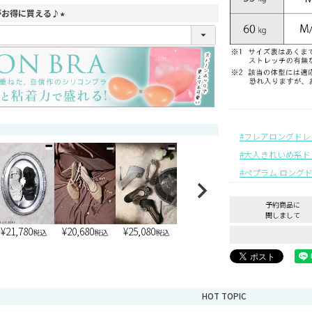
がお得に買える♪
(
必
須
)
フレアロングドレ
大人きれいめ系ド
ペプラム ロング
予約商品に
関しまして
¥
21,780
¥
20,680
¥
25,080
税込
税込
税込
HOT TOPIC