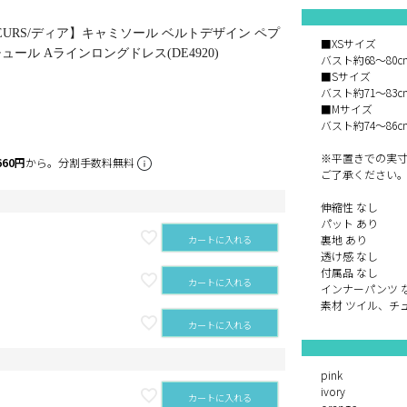
e FLEURS/ディア】キャミソール ベルトデザイン ペプ
■XSサイズ
ュール Aラインロングドレス(DE4920)
バスト約68～80
■Sサイズ
バスト約71～83
■Mサイズ
バスト約74～86
※平置きでの実
660円
から。分割手数料無料
ご了承ください
伸縮性 なし
パット あり
裏地 あり
カートに入れる
透け感 なし
付属品 なし
カートに入れる
インナーパンツ 
素材 ツイル、チ
カートに入れる
pink
ivory
カートに入れる