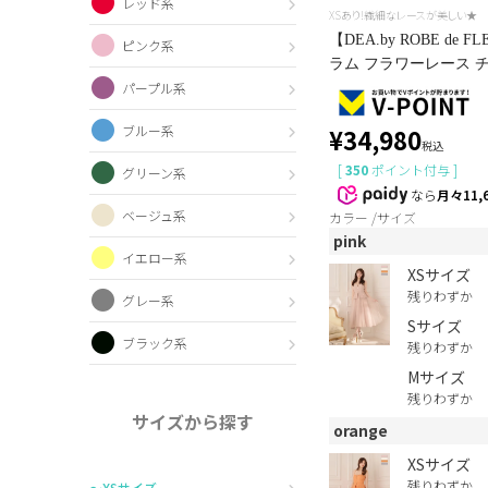
レッド系
XSあり!繊細なレースが美しい★
【DEA.by ROBE d
ピンク系
ラム フラワーレース チ
パープル系
ブルー系
¥
34,980
税込
[
350
ポイント付与 ]
グリーン系
なら
月々11,
ベージュ系
カラー
サイズ
pink
イエロー系
XSサイズ
残りわずか
グレー系
Sサイズ
ブラック系
残りわずか
Mサイズ
残りわずか
サイズから探す
orange
XSサイズ
残りわずか
〜XSサイズ