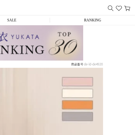
SALE
RANKING
de-ld-de4920
商品番号