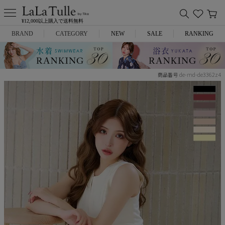
¥12,000以上購入で送料無料
BRAND
CATEGORY
NEW
SALE
RANKING
Anella
ミニドレス
de-md-de3362z4
商品番号
L.A.import
膝丈ドレス
ROBE de FLEURS
ロングドレス
Glossy
キャバヒール
DEA.
スーツ
ANIER.
アウター
ANGEL R
バッグ