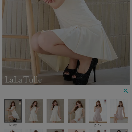
Veautt
ランジェリー
PURESS
コスプレ
Andy
水着
an
浴衣
GLAMOROUS
IRMA
JEAN MACLEAN
JENNNY
COMEX
ivory
pink
Rechercher