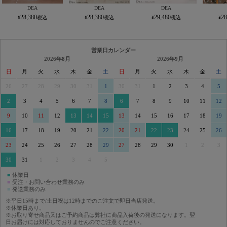
DEA
DEA
DEA
28,380
28,380
29,480
28
営業日カレンダー
2026年8月
2026年9月
日
月
火
水
木
金
土
日
月
火
水
木
金
土
26
27
28
29
30
31
1
30
31
1
2
3
4
5
2
3
4
5
6
7
8
6
7
8
9
10
11
12
9
10
11
12
13
14
15
13
14
15
16
17
18
19
16
17
18
19
20
21
22
20
21
22
23
24
25
26
23
24
25
26
27
28
29
27
28
29
30
1
2
3
30
31
1
2
3
4
5
■
休業日
■
受注・お問い合わせ業務のみ
■
発送業務のみ
※平日15時まで/土日祝は12時までのご注文で即日当店発送。
※休業日あり。
※お取り寄せ商品又はご予約商品は弊社に商品入荷後の発送になります。翌
日お届けには対応しておりませんのでご注意ください。