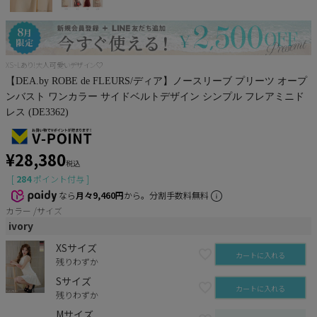
XS~Lあり!大人可愛いデザイン♡
【DEA.by ROBE de FLEURS/ディア】ノースリーブ プリーツ オープ
ンバスト ワンカラー サイドベルトデザイン シンプル フレアミニド
レス (DE3362)
¥
28,380
税込
[
284
ポイント付与 ]
なら
月々9,460円
から。分割手数料無料
カラー
サイズ
ivory
XSサイズ
カートに入れる
残りわずか
Sサイズ
カートに入れる
残りわずか
Mサイズ