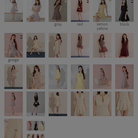
Pleaser
gray
red
lemon
black
yellow
greige