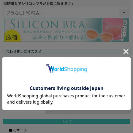
同時購入でシリコンブラがお得に買える♪
(
必
須
)
合わせ買いにオススメ
¥
22,880
¥
21,780
¥
20,680
¥
25,080
¥
6,900
税込
税込
税込
税込
サイズ/詳細
イメージ
確認事項
サイズ
■XSサイズ