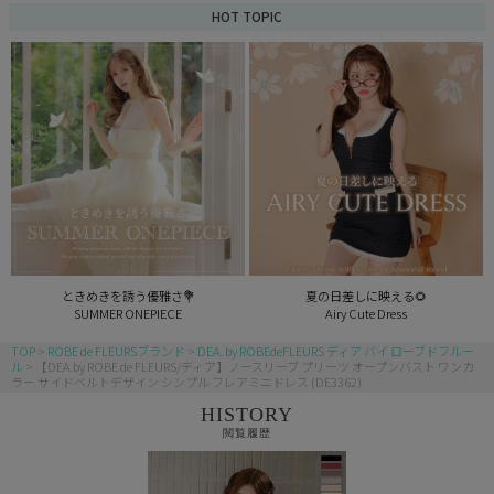
HOT TOPIC
ときめきを誘う優雅さ💐
夏の日差しに映える🌻
SUMMER ONEPIECE
Airy Cute Dress
TOP
ROBE de FLEURSブランド
DEA. by ROBEdeFLEURS ディア バイ ローブドフルー
ル
【DEA.by ROBE de FLEURS/ディア】ノースリーブ プリーツ オープンバスト ワンカ
ラー サイドベルトデザイン シンプル フレアミニドレス (DE3362)
HISTORY
閲覧履歴