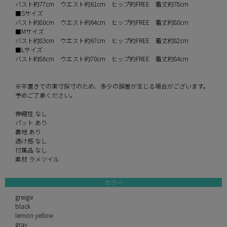
バスト約77cm ウエスト約61cm ヒップ約FREE 着丈約78cm
■Sサイズ
バスト約80cm ウエスト約64cm ヒップ約FREE 着丈約80cm
■Mサイズ
バスト約83cm ウエスト約67cm ヒップ約FREE 着丈約82cm
■Lサイズ
バスト約86cm ウエスト約70cm ヒップ約FREE 着丈約84cm
※平置きでの実寸採寸のため、多少の誤差が生じる場合がございます。
予めご了承ください。
伸縮性 なし
パット あり
裏地 あり
透け感 なし
付属品 なし
素材 ラメツイル
カラー
greige
black
lemon yellow
gray