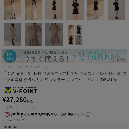
Pleaser
XS~Lあり!ふんわりフレアシルエット♪
【DEA.by ROBE de FLEURS/ディア】半袖 ウエストベルト 襟付き ワ
ッフル素材 クラシカル ワンカラー フレアミニドレス (DE4319)
¥
27,280
税込
[
273
ポイント付与 ]
なら
月々9,093円
から。分割手数料無料
カラー
サイズ
mocha