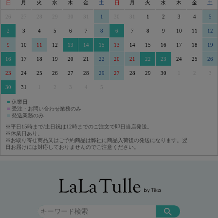
日
月
火
水
木
金
土
日
月
火
水
木
金
土
26
27
28
29
30
31
1
30
31
1
2
3
4
5
2
3
4
5
6
7
8
6
7
8
9
10
11
12
9
10
11
12
13
14
15
13
14
15
16
17
18
19
16
17
18
19
20
21
22
20
21
22
23
24
25
26
23
24
25
26
27
28
29
27
28
29
30
1
2
3
30
31
1
2
3
4
5
■
休業日
■
受注・お問い合わせ業務のみ
■
発送業務のみ
※平日15時まで/土日祝は12時までのご注文で即日当店発送。
※休業日あり。
※お取り寄せ商品又はご予約商品は弊社に商品入荷後の発送になります。翌
日お届けには対応しておりませんのでご注意ください。