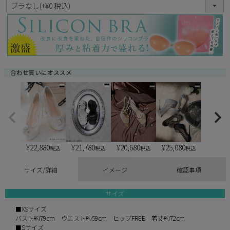
(
必
須
)
合わせ買いにオススメ
¥
22,880
¥
21,780
¥
20,680
¥
25,080
税込
税込
税込
税込
サイズ/詳細
イメージ
確認事項
サイズ
■XSサイズ
バスト約79cm ウエスト約59cm ヒップFREE 着丈約72cm
■Sサイズ