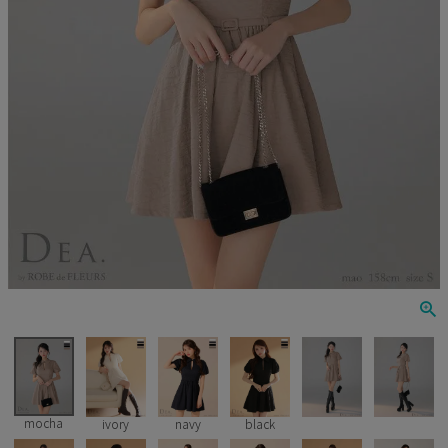
Veautt
ランジェリー
PURESS
コスプレ
Andy
水着
an
浴衣
GLAMOROUS
IRMA
JEAN MACLEAN
JENNNY
COMEX
mocha
ivory
navy
black
Rechercher