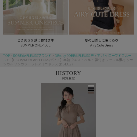
ときめきを誘う優雅さ💐
夏の日差しに映える🌻
SUMMER ONEPIECE
Airy Cute Dress
TOP
ROBE de FLEURSブランド
DEA. by ROBEdeFLEURS ディア バイ ローブドフルー
ル
【DEA.by ROBE de FLEURS/ディア】半袖 ウエストベルト 襟付き ワッフル素材 クラ
シカル ワンカラー フレアミニドレス (DE4319)
HISTORY
閲覧履歴