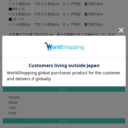
バスト約82cm ウエスト約62cm ヒップFREE 着丈約74cm
■Mサイズ
バスト約85cm ウエスト約65cm ヒップFREE 着丈約76cm
■Lサイズ
バスト約88cm ウエスト約68cm ヒップFREE 着丈約78cm
※平置きでの実寸採寸のため、多少の誤差が生じる場合がございます。
予めご了承ください。
伸縮性 少しあり
パット あり
裏地 あり
透け感 なし
付属品 なし
素材 ワッフル
カラー
mocha
black
navy
ivory
モデル