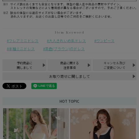
フレアミニドレス
大人きれいめ系ドレス
ワンピース
半袖ミニドレス
茶色(ブラウン)のドレス
予約商品に
商品に関する
キャンセル及び
関しまして
注意事項
ご変更について
お取り寄せに関しまして
HOT TOPIC