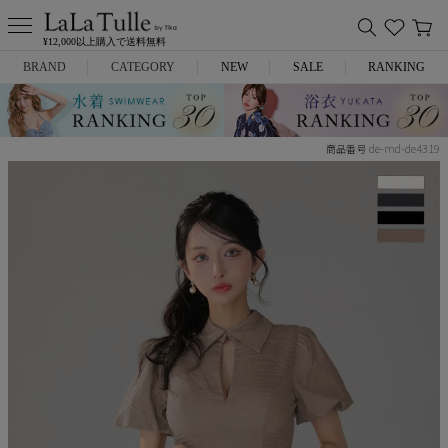
¥12,000以上購入で送料無料
BRAND
CATEGORY
NEW
SALE
RANKING
Anella
ミニドレス
de-md-de4319
商品番号
L.A.import
膝丈ドレス
ROBE de FLEURS
ロングドレス
Glossy
キャバヒール
DEA.
スーツ
ANIER.
アウター
ANGEL R
バッグ