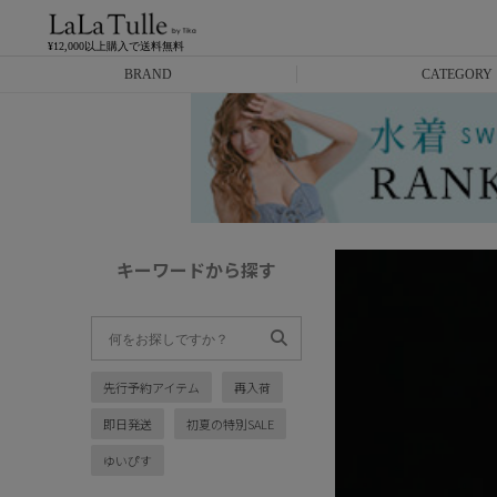
¥12,000以上購入で送料無料
BRAND
CATEGORY
Anella
ミニドレス
L.A.import
膝丈ドレス
ROBE de FLEURS
ロングドレス
キーワードから探す
Glossy
キャバヒール
DEA.
スーツ
先行予約アイテム
再入荷
ANIER.
アウター
即日発送
初夏の特別SALE
ANGEL R
バッグ
ゆいぴす