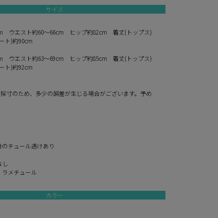
サイズ
cm ウエスト約60～66cm ヒップ約82cm 着丈(トップス)
ート)約90cm
cm ウエスト約63～69cm ヒップ約85cm 着丈(トップス)
ート)約92cm
寸採寸のため、多少の誤差が生じる場合がございます。予め
。
分のチュール透けあり
なし
、ラメチュール
カラー