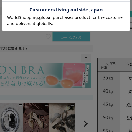
white
再入荷お知らせ
gray
あすか 身長170c
カートに入れる
ゆめ 身長160c
カートに入れる
がお得に買える♪
(
必
須
)