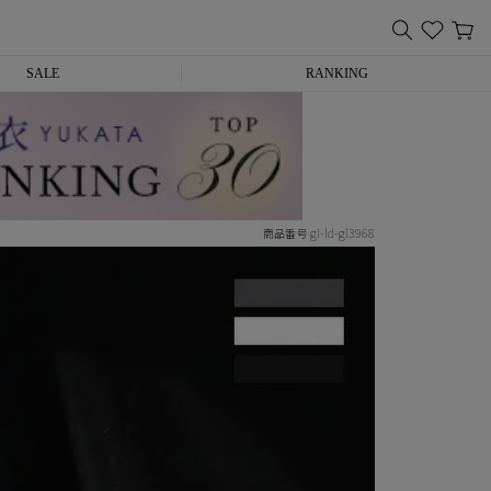
SALE
RANKING
gl-ld-gl3968
商品番号