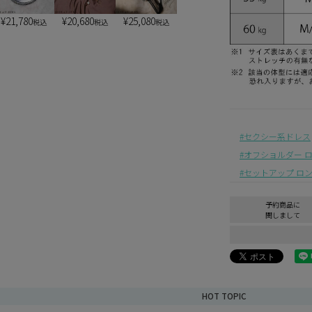
¥
21,780
¥
20,680
¥
25,080
税込
税込
税込
セクシー系ドレス
オフショルダー 
セットアップ ロ
予約商品に
関しまして
HOT TOPIC