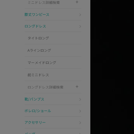
ミニドレス詳細検索
Pleaser
膝丈ワンピース
ロングドレス
タイトロング
Aラインロング
マーメイドロング
前ミニドレス
ロングドレス詳細検索
靴/パンプス
ボレロ/ショール
アクセサリー
バッグ