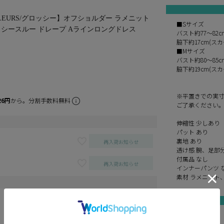
E de FLEURS/グロッシー】オフショルダー ラメニット
■Sサイズ
 シースルー ドレープ Aラインロングドレス
バスト約77～82
脇下約17cm(スカ
■Mサイズ
バスト約80～85
脇下約19cm(スカ
※平置きでの実
26円
から。分割手数料無料
ご了承ください
伸縮性 少しあり
パット あり
裏地 あり
再入荷お知らせ
透け感 腕、足部
付属品 なし
再入荷お知らせ
インナーパンツ 
素材 ラメニット
再入荷お知らせ
black