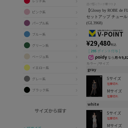
レッド系
透け感とラメが華やか♪
【Glossy by ROB
ピンク系
セットアップ チュール
パープル系
(GL3968)
ブルー系
¥
29,480
税込
グリーン系
[
295
ポイント付与 ]
ベージュ系
なら
月々9,8
カラー
サイズ
イエロー系
gray
Sサイズ
グレー系
在庫切れ
ブラック系
Mサイズ
在庫切れ
white
サイズから探す
Sサイズ
在庫切れ
Mサイズ
〜XSサイズ