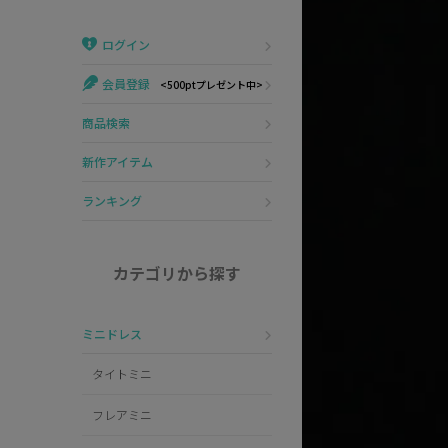
Veautt
ランジェリー
ログイン
PURESS
コスプレ
会員登録
<500ptプレゼント中>
Andy
水着
商品検索
an
浴衣
新作アイテム
GLAMOROUS
ランキング
IRMA
カテゴリから探す
JEAN MACLEAN
ミニドレス
JENNNY
タイトミニ
COMEX
フレアミニ
Rechercher