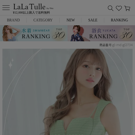
¥12,000以上購入で送料無料
BRAND
CATEGORY
NEW
SALE
RANKING
Anella
ミニドレス
gl-md-gl2734
商品番号
L.A.import
膝丈ドレス
ROBE de FLEURS
ロングドレス
Glossy
キャバヒール
DEA.
スーツ
ANIER.
アウター
ANGEL R
バッグ