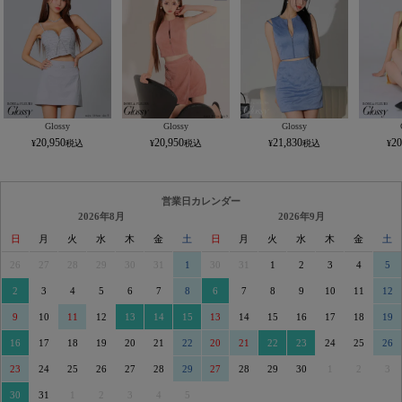
Glossy
Glossy
Glossy
20,950
20,950
21,830
20
営業日カレンダー
2026年8月
2026年9月
日
月
火
水
木
金
土
日
月
火
水
木
金
土
26
27
28
29
30
31
1
30
31
1
2
3
4
5
2
3
4
5
6
7
8
6
7
8
9
10
11
12
9
10
11
12
13
14
15
13
14
15
16
17
18
19
16
17
18
19
20
21
22
20
21
22
23
24
25
26
23
24
25
26
27
28
29
27
28
29
30
1
2
3
30
31
1
2
3
4
5