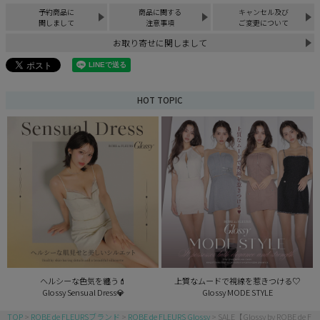
予約商品に
商品に関する
キャンセル及び
関しまして
注意事項
ご変更について
お取り寄せに関しまして
HOT TOPIC
ヘルシーな色気を纏う💄
上質なムードで視線を惹きつける♡
Glossy Sensual Dress💎
Glossy MODE STYLE
TOP
ROBE de FLEURSブランド
ROBE de FLEURS Glossy
SALE【Glossy by ROBE de F