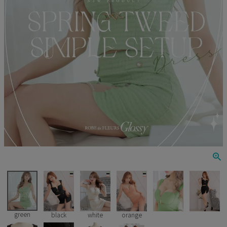
Veautt
ランジェリー
PURESS
コスプレ
Andy
水着
an
浴衣
GLAMOROUS
IRMA
JEAN MACLEAN
JENNNY
COMEX
green
black
white
orange
Rechercher