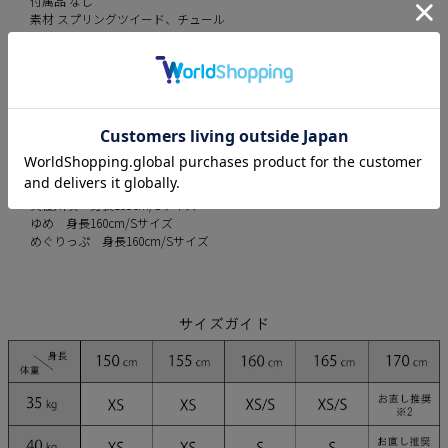
付属品 なし
素材 スプリングツイード、チュール
カラー
green
white
black
orange
モデル
真優川咲 身長158cm/Sサイズ
ゆめ 身長160cm/Sサイズ
めぐりっぷ 身長160cm/Sサイズ