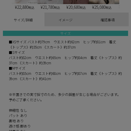
¥
22,880
¥
21,780
¥
20,680
¥
25,080
¥
6,900
税込
税込
税込
税込
サイズ/詳細
イメージ
確認事項
サイズ
■XSサイズ バスト約79cm ウエスト約62cm ヒップ約81cm 着丈
《トップス》約35cm 《スカート》約37cm
■Sサイズ
バスト約82cm ウエスト約65cm ヒップ約84cm 着丈《トップス》約
37cm 《スカート》約39cm
■Mサイズ
バスト約85cm ウエスト約68cm ヒップ約87cm 着丈《トップス》約
39cm 《スカート》約41cm
※平置きでの実寸採寸のため、多少の誤差が生じる場合がございます。
予めご了承ください。
伸縮性 なし
パット あり
裏地 あり
透け感 脚あり