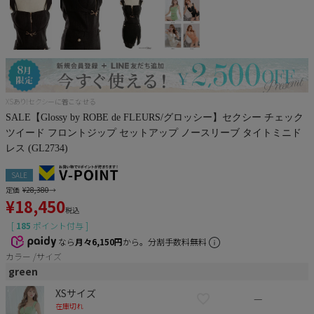
Pleaser
XSあり!セクシーに着こなせる
SALE【Glossy by ROBE de FLEURS/グロッシー】セクシー チェック
ツイード フロントジップ セットアップ ノースリーブ タイトミニド
レス (GL2734)
SALE
定価
¥
28,380
→
¥
18,450
税込
[
185
ポイント付与 ]
なら
月々6,150円
から。分割手数料無料
カラー
サイズ
green
XSサイズ
—
在庫切れ