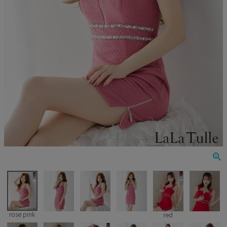
Veautt
ランジェリー
PURESS
コスプレ
Andy
水着
an
浴衣
GLAMOROUS
IRMA
JEAN MACLEAN
JENNNY
COMEX
rose pink
red
Rechercher