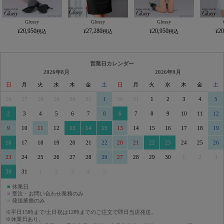
Glossy
Glossy
Glossy
20,950
27,280
20,950
20
営業日カレンダー
2026年8月
2026年9月
日
月
火
水
木
金
土
日
月
火
水
木
金
土
26
27
28
29
30
31
1
30
31
1
2
3
4
5
2
3
4
5
6
7
8
6
7
8
9
10
11
12
9
10
11
12
13
14
15
13
14
15
16
17
18
19
16
17
18
19
20
21
22
20
21
22
23
24
25
26
23
24
25
26
27
28
29
27
28
29
30
1
2
3
30
31
1
2
3
4
5
■
休業日
■
受注・お問い合わせ業務のみ
■
発送業務のみ
※平日15時まで/土日祝は12時までのご注文で即日当店発送。
※休業日あり。