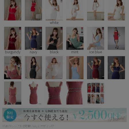
Pleaser
white
burgundy
navy
black
mint
ice blue
XSあり!シンプルで可愛いらしいデザイン♡