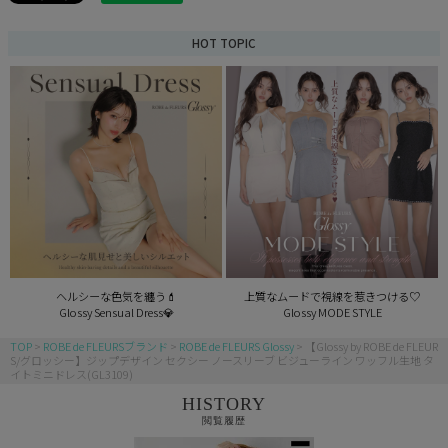
HOT TOPIC
ヘルシーな色気を纏う💄
上質なムードで視線を惹きつける♡
Glossy Sensual Dress💎
Glossy MODE STYLE
TOP
ROBE de FLEURSブランド
ROBE de FLEURS Glossy
【Glossy by ROBE de FLEUR
S/グロッシー】ジップデザイン セクシー ノースリーブ ビジューライン ワッフル生地 タ
イトミニドレス(GL3109)
HISTORY
閲覧履歴