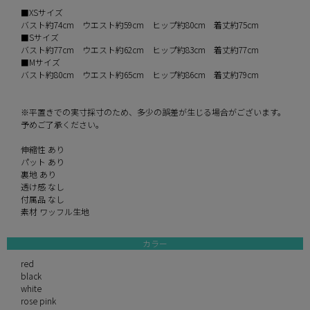
■XSサイズ
バスト約74cm ウエスト約59cm ヒップ約80cm 着丈約75cm
■Sサイズ
バスト約77cm ウエスト約62cm ヒップ約83cm 着丈約77cm
■Mサイズ
バスト約80cm ウエスト約65cm ヒップ約86cm 着丈約79cm
※平置きでの実寸採寸のため、多少の誤差が生じる場合がございます。
予めご了承ください。
伸縮性 あり
パット あり
裏地 あり
透け感 なし
付属品 なし
素材 ワッフル生地
カラー
red
black
white
rose pink