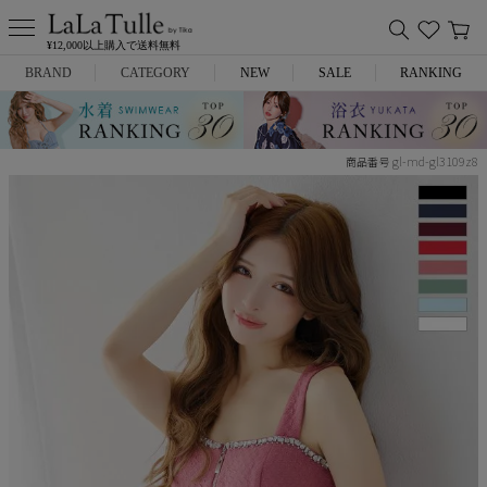
¥12,000以上購入で送料無料
BRAND
CATEGORY
NEW
SALE
RANKING
Anella
ミニドレス
gl-md-gl3109z8
商品番号
L.A.import
膝丈ドレス
ROBE de FLEURS
ロングドレス
Glossy
キャバヒール
DEA.
スーツ
ANIER.
アウター
ANGEL R
バッグ