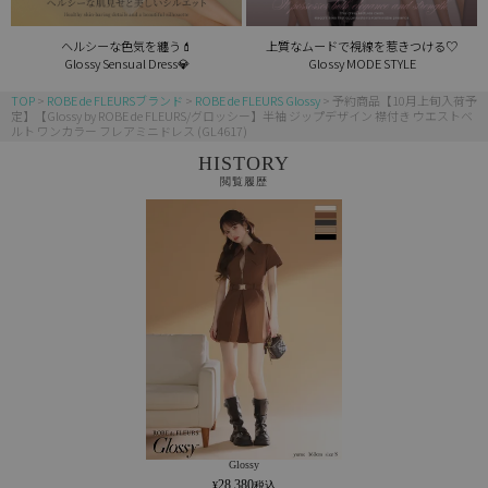
ヘルシーな色気を纏う💄
上質なムードで視線を惹きつける♡
Glossy Sensual Dress💎
Glossy MODE STYLE
TOP
ROBE de FLEURSブランド
ROBE de FLEURS Glossy
予約商品【10月上旬入荷予
定】【Glossy by ROBE de FLEURS/グロッシー】半袖 ジップデザイン 襟付き ウエストベ
ルト ワンカラー フレアミニドレス (GL4617)
HISTORY
閲覧履歴
Glossy
28,380