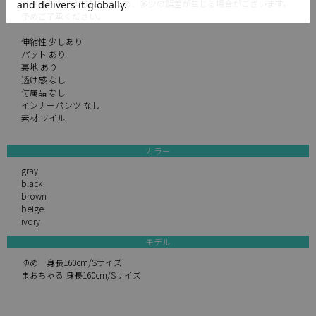
※平置きでの実寸採寸のため、多少の誤差が生じる場合がございます。
予めご了承ください。
伸縮性 少しあり
パット あり
裏地 あり
透け感 なし
付属品 なし
インナーパンツ なし
素材 ツイル
カラー
gray
black
brown
beige
ivory
モデル
ゆめ 身長160cm/Sサイズ
まおちゃる 身長160cm/Sサイズ