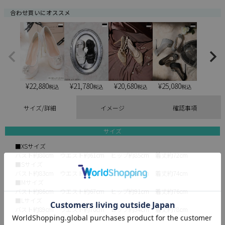
合わせ買いにオススメ
¥
22,880
¥
21,780
¥
20,680
¥
25,080
税込
税込
税込
税込
サイズ/詳細
イメージ
確認事項
サイズ
■XSサイズ
バスト約80cm ウエスト約61cm ヒップ約85cm 着丈約72cm
■Sサイズ
バスト約83cm ウエスト約64cm ヒップ約88cm 着丈約74cm
■Mサイズ
バスト約86cm ウエスト約67cm ヒップ約91cm 着丈約76cm
■Lサイズ
バスト約89cm ウエスト約70cm ヒップ約94cm 着丈約78cm