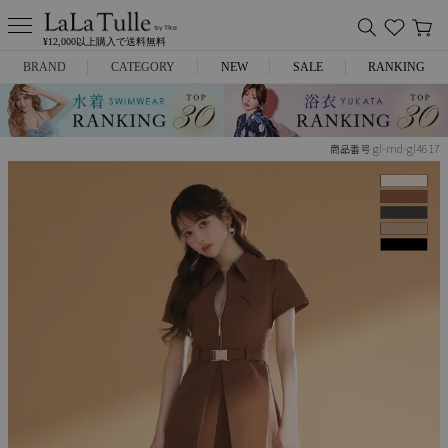
¥12,000以上購入で送料無料
BRAND
CATEGORY
NEW
SALE
RANKING
Anella
ミニドレス
gl-md-gl4617
商品番号
L.A.import
膝丈ドレス
ROBE de FLEURS
ロングドレス
Glossy
キャバヒール
DEA.
スーツ
ANIER.
アウター
ANGEL R
バッグ