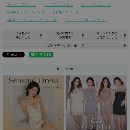
セクシー系ドレス
フレアミニドレス
ジップミニドレス
茶色(ブラウン)のドレス
半袖ミニドレス
高級キャバドレスブランド一覧
ROBE de FLEURSブランド
予約商品に
商品に関する
キャンセル及び
関しまして
注意事項
ご変更について
お取り寄せに関しまして
HOT TOPIC