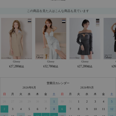
この商品を見た人はこんな商品も見ています
Glossy
Glossy
Glossy
27,280
32,780
27,280
26
営業日カレンダー
2026年8月
2026年9月
日
月
火
水
木
金
土
日
月
火
水
木
金
土
26
27
28
29
30
31
1
30
31
1
2
3
4
5
2
3
4
5
6
7
8
6
7
8
9
10
11
12