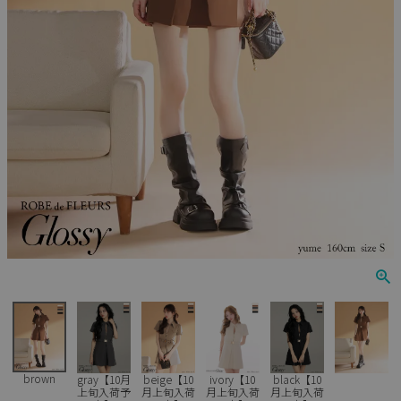
Veautt
ランジェリー
PURESS
コスプレ
Andy
水着
an
浴衣
GLAMOROUS
IRMA
JEAN MACLEAN
JENNNY
COMEX
brown
gray【10月
beige【10
ivory【10
black【10
上旬入荷予
月上旬入荷
月上旬入荷
月上旬入荷
Rechercher