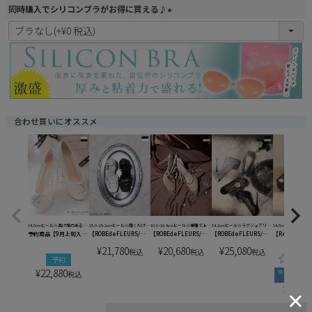
同時購入でシリコンブラがお得に買える♪
(
必
須
)
合わせ買いにオススメ
14.5cmヒール☆透け感のある上
15.0~15.2cmヒール☆履くだけで
10.6~10.8cmヒール☆優雅で上品
14.2cmヒール☆ラグジュアリー
14.5cmヒール☆キ
予約商品【9月上旬入荷
【ROBEdeFLEURS/ロ
【ROBEdeFLEURS/ロ
【ROBEdeFLEURS/ロ
【Recherch
品なコードレースを施したフェ
スタイルアップを叶える♪
な足元を演出するパンプス♪
な主役級デザイン♪
ッターラメが可愛い
予定】
ーブドフルール】ストラ
ーブドフルール】シアー
ーブドフルール】ビジュ
ルシェ】キャバ
ミニンなパンプス♪
スにピッタリなパン
¥
21,780
¥
20,680
¥
25,080
【ROBEdeFLEURS/ロ
ップ付き リボン プラッ
税込
メッシュ ストラップ付
税込
ー ラインストーン メッ
税込
グリッター キ
即
予約
ーブドフルール】ビジュ
トフォーム サンダル
き ポインテッドトゥ パ
シュ ラメ オープントゥ
イヒール オー
ークリップ付き 総レー
【ヒール
ンプス【ヒール
パンプス【ヒール
パンプス (ブラ
¥
22,880
税込
ス グリッター オープン
15.0~15.2cm】
10.6~10.8cm】
14.2cm】(SH106)
トゥパンプス【ヒール
(SH105)
(SH104)
¥
6,900
14.5cm】(SH103)