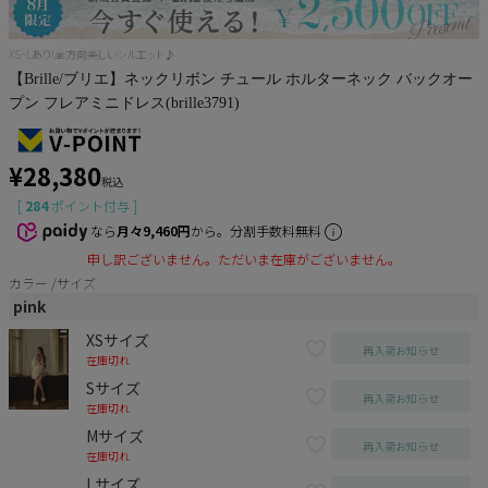
XS~Lあり!全方向美しいシルエット♪
【Brille/ブリエ】ネックリボン チュール ホルターネック バックオー
プン フレアミニドレス(brille3791)
¥
28,380
税込
[
284
ポイント付与 ]
なら
月々9,460円
から。分割手数料無料
申し訳ございません。ただいま在庫がございません。
カラー
サイズ
pink
XSサイズ
再入荷お知らせ
在庫切れ
Sサイズ
再入荷お知らせ
在庫切れ
Mサイズ
再入荷お知らせ
在庫切れ
Lサイズ