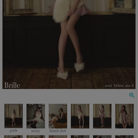
Veautt
ランジェリー
PURESS
コスプレ
Andy
水着
an
浴衣
GLAMOROUS
IRMA
JEAN MACLEAN
JENNNY
COMEX
pink
ivory
black dot
Rechercher