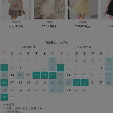
AngelR
AngelR
AngelR
28,380
28,380
29,480
28
営業日カレンダー
2026年8月
2026年9月
日
月
火
水
木
金
土
日
月
火
水
木
金
土
26
27
28
29
30
31
1
30
31
1
2
3
4
5
2
3
4
5
6
7
8
6
7
8
9
10
11
12
9
10
11
12
13
14
15
13
14
15
16
17
18
19
16
17
18
19
20
21
22
20
21
22
23
24
25
26
23
24
25
26
27
28
29
27
28
29
30
1
2
3
30
31
1
2
3
4
5
■
休業日
■
受注・お問い合わせ業務のみ
■
発送業務のみ