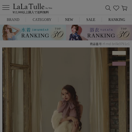
¥12,000以上購入で送料無料
BRAND
CATEGORY
NEW
SALE
RANKING
Anella
ミニドレス
rf-md-brille3791z1
商品番号
L.A.import
膝丈ドレス
ROBE de FLEURS
ロングドレス
Glossy
キャバヒール
DEA.
スーツ
ANIER.
アウター
ANGEL R
バッグ