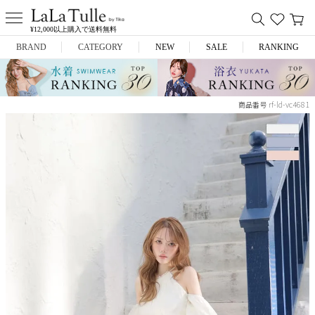
¥12,000以上購入で送料無料
BRAND
CATEGORY
NEW
SALE
RANKING
Anella
ミニドレス
rf-ld-vc4681
商品番号
L.A.import
膝丈ドレス
ROBE de FLEURS
ロングドレス
Glossy
キャバヒール
DEA.
スーツ
ANIER.
アウター
ANGEL R
バッグ