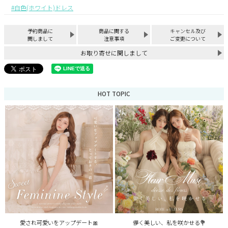
白色(ホワイト)ドレス
予約商品に
商品に関する
キャンセル及び
関しまして
注意事項
ご変更について
お取り寄せに関しまして
HOT TOPIC
愛され可愛いをアップデート🎀
儚く美しい、私を咲かせる💐