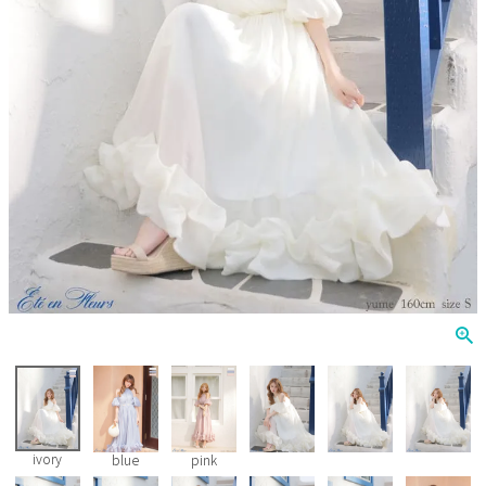
Veautt
ランジェリー
PURESS
コスプレ
Andy
水着
an
浴衣
GLAMOROUS
IRMA
JEAN MACLEAN
JENNNY
COMEX
ivory
blue
pink
Rechercher