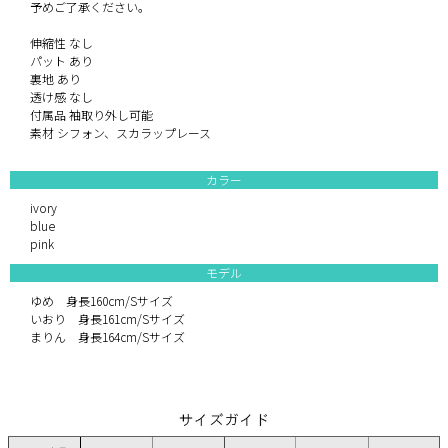
予めご了承ください。
伸縮性 なし
パット あり
裏地 あり
透け感 なし
付属品 袖取り外し可能
素材 シフォン、スカラップレース
カラー
ivory
blue
pink
モデル
ゆめ 身長160cm/Sサイズ
いおり 身長161cm/Sサイズ
まりん 身長164cm/Sサイズ