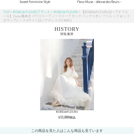
Sweet Feminine Style
Fleur Muse – déesse des fleurs –
TOP
ROBE de FLEURSブランド
ROBE de FLEURS
【ROBEdeFLEURS/ローブドフル
ール】2way 肩あき パフスリーブ ノースリーブ タック バックリボン フリル シフォン ス
カラップレース Aラインロングドレス (VC4681)
HISTORY
閲覧履歴
ROBEdeFLEURS
33,880
この商品を見た人はこんな商品も見ています