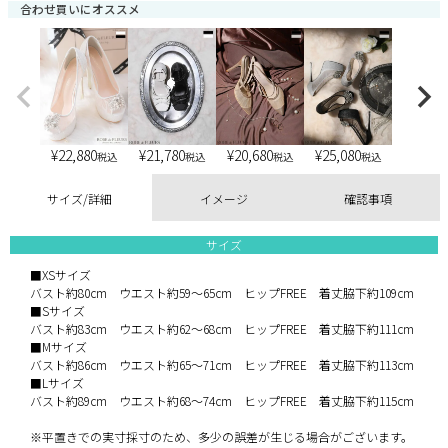
合わせ買いにオススメ
¥
22,880
¥
21,780
¥
20,680
¥
25,080
税込
税込
税込
税込
サイズ/詳細
イメージ
確認事項
サイズ
■XSサイズ
バスト約80cm ウエスト約59～65cm ヒップFREE 着丈脇下約109cm
■Sサイズ
バスト約83cm ウエスト約62～68cm ヒップFREE 着丈脇下約111cm
■Mサイズ
バスト約86cm ウエスト約65～71cm ヒップFREE 着丈脇下約113cm
■Lサイズ
バスト約89cm ウエスト約68～74cm ヒップFREE 着丈脇下約115cm
※平置きでの実寸採寸のため、多少の誤差が生じる場合がございます。