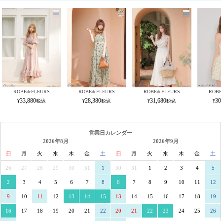
ROBEdeFLEURS
ROBEdeFLEURS
ROBEdeFLEURS
ROBE
33,880
28,380
31,680
30
営業日カレンダー
2026年8月
2026年9月
日
月
火
水
木
金
土
日
月
火
水
木
金
土
26
27
28
29
30
31
1
30
31
1
2
3
4
5
2
3
4
5
6
7
8
6
7
8
9
10
11
12
9
10
11
12
13
14
15
13
14
15
16
17
18
19
16
17
18
19
20
21
22
20
21
22
23
24
25
26