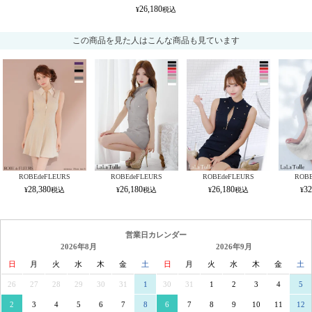
26,180
この商品を見た人はこんな商品も見ています
ROBEdeFLEURS
ROBEdeFLEURS
ROBEdeFLEURS
ROBE
28,380
26,180
26,180
32
営業日カレンダー
2026年8月
2026年9月
日
月
火
水
木
金
土
日
月
火
水
木
金
土
26
27
28
29
30
31
1
30
31
1
2
3
4
5
2
3
4
5
6
7
8
6
7
8
9
10
11
12