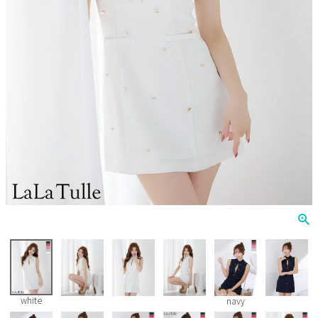
Veautt
ランジェリー
PURESS
コスプレ
Andy
水着
an
浴衣
GLAMOROUS
IRMA
JEAN MACLEAN
JENNNY
COMEX
white
navy
Rechercher