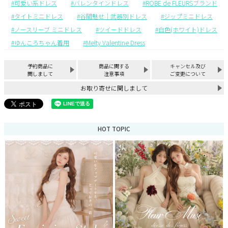
可愛い系ドレス
バレンタインドレス
ROBE de FLEURSブランド
タイトミニドレス
谷間魅せ｜武器別ドレス
ジップミニドレス
ノースリーブ ミニドレス
ツイードドレス
白色(ホワイト)ドレス
ゆんころちゃん着用
Melty Valentine Dress
予約商品に
商品に関する
キャンセル及び
関しまして
注意事項
ご変更について
お取り寄せに関しまして
HOT TOPIC