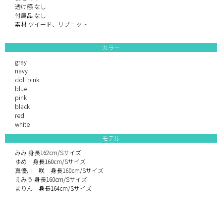
透け感 なし
付属品 なし
素材 ツイード、リブニット
カラー
gray
navy
doll pink
blue
pink
black
red
white
モデル
みみ 身長162cm/Sサイズ
ゆめ 身長160cm/Sサイズ
真優川 咲 身長160cm/Sサイズ
えみう 身長160cm/Sサイズ
まりん 身長164cm/Sサイズ