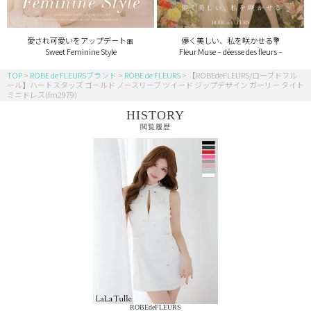
愛され可愛いをアップデート🎀
儚く美しい、私を咲かせる💐
Sweet Feminine Style
Fleur Muse – déesse des fleurs –
TOP
ROBE de FLEURSブランド
ROBE de FLEURS
【ROBEdeFLEURS/ローブドフル
ール】ハートスタッズ ゴールド ノースリーブ ツイード ジップデザイン ガーリー タイト
ミニドレス(fm2979)
HISTORY
閲覧履歴
ROBEdeFLEURS