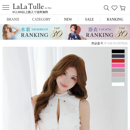
¥12,000以上購入で送料無料
BRAND
CATEGORY
NEW
SALE
RANKING
Anella
ミニドレス
rf-md-fm2979z6
商品番号
L.A.import
膝丈ドレス
ROBE de FLEURS
ロングドレス
Glossy
キャバヒール
DEA.
スーツ
ANIER.
アウター
ANGEL R
バッグ