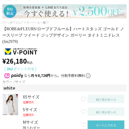
XS～Lあり!ピュア×ガーリーな一着♡
【ROBEdeFLEURS/ローブドフルール】ハートスタッズ ゴールド ノ
ースリーブ ツイード ジップデザイン ガーリー タイトミニドレス
(fm2979)
¥
26,180
税込
[
262
ポイント付与 ]
なら
月々8,726円
から。分割手数料無料
カラー
サイズ
white
XSサイズ
再入荷お知らせ
在庫切れ
Sサイズ
再入荷お知らせ
在庫切れ
Mサイズ
カートに入れる
残りわずか