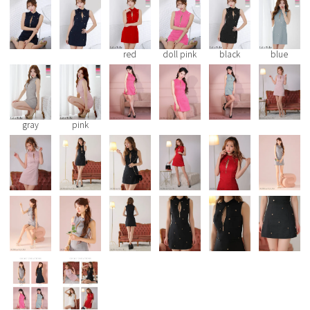
Pleaser
red
doll pink
black
blue
gray
pink