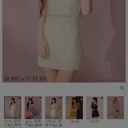
Veautt
ランジェリー
PURESS
コスプレ
Andy
水着
an
浴衣
GLAMOROUS
IRMA
JEAN MACLEAN
JENNNY
COMEX
ivory【8月
gray【8月
yellow【8
camel
black
下旬入荷予
下旬入荷予
月下旬入荷
Rechercher