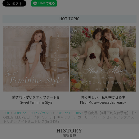
HOT TOPIC
愛され可愛いをアップデート🎀
儚く美しい、私を咲かせる💐
Sweet Feminine Style
Fleur Muse – déesse des fleurs –
TOP
ROBE de FLEURSブランド
ROBE de FLEURS
予約商品【8月下旬入荷予定】【R
OBEdeFLEURS/ローブドフルール】キャミソール ガーリー ストーン セットアップ バス
トリボン タイトミニドレス(fm3453)
HISTORY
閲覧履歴