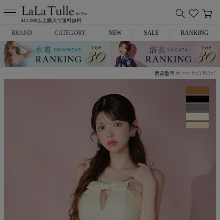
¥12,000以上購入で送料無料
BRAND
CATEGORY
NEW
SALE
RANKING
Anella
ミニドレス
rf-md-fm3453z1
商品番号
L.A.import
膝丈ドレス
ROBE de FLEURS
ロングドレス
Glossy
キャバヒール
DEA.
スーツ
ANIER.
アウター
ANGEL R
バッグ