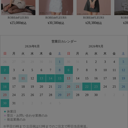
ROBEdeFLEURS
ROBEdeFLEURS
ROBEdeFLEURS
ROBE
25,080
30,580
28,380
28
営業日カレンダー
2026年8月
2026年9月
日
月
火
水
木
金
土
日
月
火
水
木
金
土
26
27
28
29
30
31
1
30
31
1
2
3
4
5
2
3
4
5
6
7
8
6
7
8
9
10
11
12
9
10
11
12
13
14
15
13
14
15
16
17
18
19
16
17
18
19
20
21
22
20
21
22
23
24
25
26
23
24
25
26
27
28
29
27
28
29
30
1
2
3
30
31
1
2
3
4
5
■
休業日
■
受注・お問い合わせ業務のみ
■
発送業務のみ
※平日15時まで/土日祝は12時までのご注文で即日当店発送。