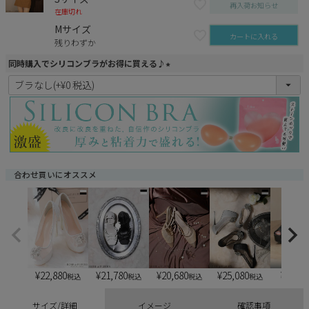
再入荷お知らせ
在庫切れ
Mサイズ
カートに入れる
残りわずか
同時購入でシリコンブラがお得に買える♪
(
必
須
)
合わせ買いにオススメ
¥
22,880
¥
21,780
¥
20,680
¥
25,080
¥
6,900
税込
税込
税込
税込
サイズ/詳細
イメージ
確認事項