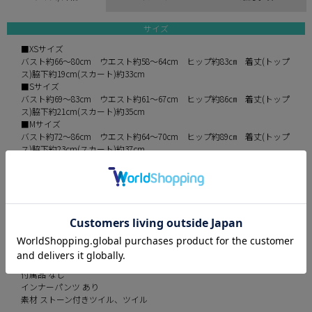
サイズ
■XSサイズ
バスト約66～80cm ウエスト約58～64cm ヒップ約83㎝ 着丈(トップ
ス)脇下約19cm(スカート)約33cm
■Sサイズ
バスト約69～83cm ウエスト約61～67cm ヒップ約86㎝ 着丈(トップ
ス)脇下約21cm(スカート)約35cm
■Mサイズ
バスト約72～86cm ウエスト約64～70cm ヒップ約89㎝ 着丈(トップ
ス)脇下約23cm(スカート)約37cm
※平置きでの実寸採寸のため、多少の誤差が生じる場合がございます。
予めご了承ください。
伸縮性 少しあり
パット あり
裏地 あり
透け感 なし
付属品 なし
インナーパンツ あり
素材 ストーン付きツイル、ツイル